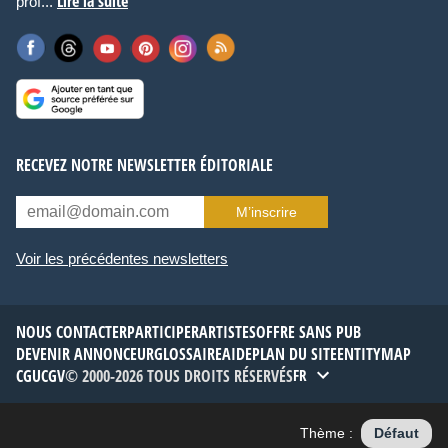
Lire la suite
prof...
RECEVEZ NOTRE NEWSLETTER ÉDITORIALE
M’inscrire
Voir les précédentes newsletters
NOUS CONTACTER
PARTICIPER
ARTISTES
OFFRE SANS PUB
DEVENIR ANNONCEUR
GLOSSAIRE
AIDE
PLAN DU SITE
ENTITYMAP
CGU
CGV
© 2000-2026 TOUS DROITS RÉSERVÉS
FR
Thème :
Défaut