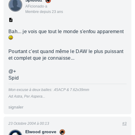
Spidouz
AFicionado·a
Membre depuis 23 ans
Bah... je vois que tout le monde s'enfou apparement
Pourtant c'est quand même le DAW le plus puissant
et complet que je connaisse...
@+
Spid
Mon excuse à deux balles: .45ACP & 7.62x39mm
Ad Astra, Per Aspera...
signaler
23 Octobre 2004 à 00:13
#3
Elwood groove