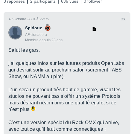
3 réponses
2 participants
636 vues
0 follower
18 Octobre 2004 à 22:05
#1
Spidouz
AFicionado·a
Membre depuis 23 ans
Salut les gars,
j'ai quelques infos sur les futures produits OpenLabs
qui devrait sortir au prochain salon (surement l'AES
Show, ou NAMM au pire).
L'un sera un produit très haut de gamme, visant les
studios ne pouvant pas s'offrir un système Protools
mais désirant néanmoins une qualité égale, si ce
n'est plus
C'est une version spécial du Rack OMX qui arrive,
avec tout ce qu'il faut comme connectiques :