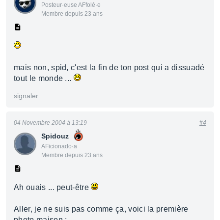
Posteur·euse AFfolé·e
Membre depuis 23 ans
mais non, spid, c'est la fin de ton post qui a dissuadé
tout le monde ...
signaler
04 Novembre 2004 à 13:19
#4
Spidouz
AFicionado·a
Membre depuis 23 ans
Ah ouais ... peut-être
Aller, je ne suis pas comme ça, voici la première
photo maison :