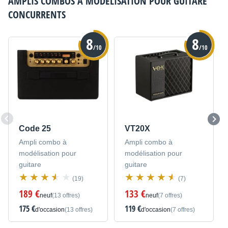
AMPLIS COMBOS À MODÉLISATION POUR GUITARE
CONCURRENTS
8
8
/10
/10
Code 25
VT20X
Ampli combo à
Ampli combo à
modélisation pour
modélisation pour
guitare
guitare
(19)
(7)
189 €
133 €
neuf
(13 offres)
neuf
(7 offres)
175 €
119 €
d'occasion
(13 offres)
d'occasion
(7 offres)