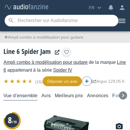
FR
Ampli combo à modélisation pour guitare
Line 6 Spider Jam
Ampli combo à modélisation pour guitare
de la marque
Line
6
appartenant à la série
Spider IV
Déposer un avis
Argus 129,05 €
(15)
Vue d’ensemble
Avis
Meilleurs prix
Annonces
Forums
8
/10