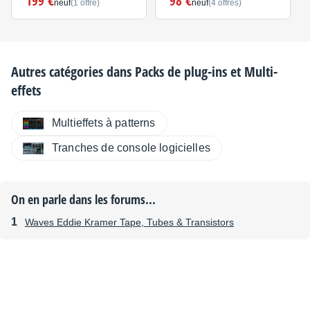
199 €
98 €
neuf
(1 offre)
neuf
(4 offres)
Autres catégories dans
Packs de plug-ins et Multi-
effets
Multieffets à patterns
Tranches de console logicielles
On en parle dans les forums...
Waves Eddie Kramer Tape, Tubes & Transistors