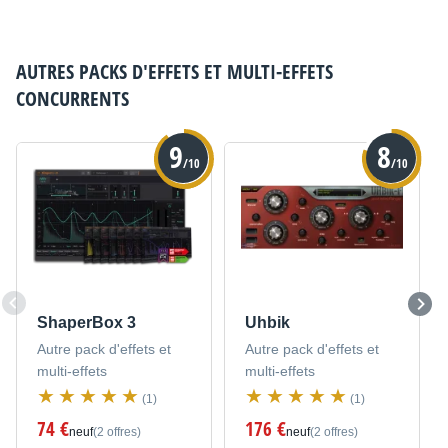
AUTRES PACKS D'EFFETS ET MULTI-EFFETS
CONCURRENTS
9
8
/10
/10
ShaperBox 3
Uhbik
Autre pack d'effets et
Autre pack d'effets et
multi-effets
multi-effets
(1)
(1)
74 €
176 €
neuf
(2 offres)
neuf
(2 offres)