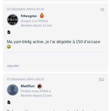
02 Décembre 2004 à 20:18
#9
fritesgrec
Drogué·e à l’AFéine
Membre depuis 22 ans
Ma yam bb4g active, je l'ai dégotée à 150 d'occaze
signaler
03 Décembre 2004 à 04:33
#10
Mat2fun
Posteur·euse AFfolé·e
Membre depuis 23 ans