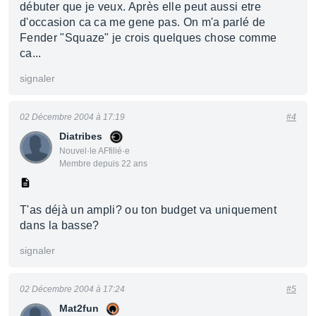
débuter que je veux. Après elle peut aussi etre
d'occasion ca ca me gene pas. On m'a parlé de
Fender "Squaze" je crois quelques chose comme
ca...
signaler
02 Décembre 2004 à 17:19
#4
Diatribes
Nouvel·le AFfilié·e
Membre depuis 22 ans
T'as déjà un ampli? ou ton budget va uniquement
dans la basse?
signaler
02 Décembre 2004 à 17:24
#5
Mat2fun