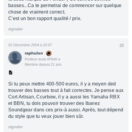
basses...Ca te permetrai de commencer sur quelque
chose de vraiment correct.
C'est un bon rapport qualité / prix.
signaler
02 Décembre 2004 à 20:07
#8
raphulon
Posteur·euse AFfolé·e
Membre depuis 21 ans
Si tu peux mettre 400-500 euros, il y a moyen ded
trouver des basses tout à fait correctes. Je pense aux
Cort Artisan, Ccurbow, il y a aussi les Yamaha RBX
et BBN, tu dois pouvoir trouver des Ibanez
Soundgear dans ces prix-à aussi. Après, tout dépend
du style que tu veux jouer bien sûr.
signaler