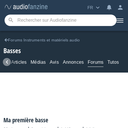
FR
Forums Instruments et matériels audio
Basses
ews
Articles
Médias
Avis
Annonces
Forums
Tutos
Ma première basse