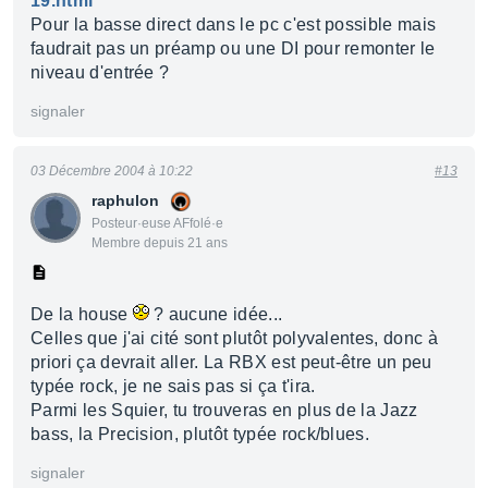
19.html
Pour la basse direct dans le pc c'est possible mais
faudrait pas un préamp ou une DI pour remonter le
niveau d'entrée ?
signaler
03 Décembre 2004 à 10:22
#13
raphulon
Posteur·euse AFfolé·e
Membre depuis 21 ans
De la house
? aucune idée...
Celles que j'ai cité sont plutôt polyvalentes, donc à
priori ça devrait aller. La RBX est peut-être un peu
typée rock, je ne sais pas si ça t'ira.
Parmi les Squier, tu trouveras en plus de la Jazz
bass, la Precision, plutôt typée rock/blues.
signaler