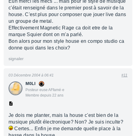
Euh merci les mecs ... mais pour le style de musique
c'était renseigné dans le premier post à savoir de la
house. C'est plus pour composer que jouer live dans
un groupe de metal.
Effectivement Magnetic Rage ca doit etre de la
marque Squier dont on m'a parlé.
Bon alors pour mon style house en compo studio ca
donne quoi dans les choix?
signaler
03 Décembre 2004 à 06:41
#11
M0LI
Posteur·euse AFfamé·e
Membre depuis 22 ans
Je dois me planter, mais la house c'est bien de la
musique plutôt électronique? Non? Je suis inculte?
Certes... Enfin je me demande quelle place à la
basse dans la house.