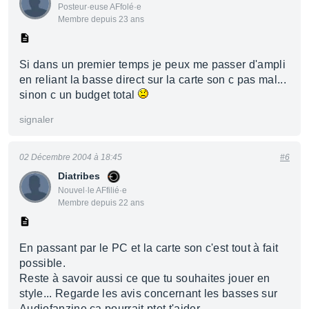
Posteur·euse AFfolé·e
Membre depuis 23 ans
Si dans un premier temps je peux me passer d'ampli
en reliant la basse direct sur la carte son c pas mal...
sinon c un budget total
signaler
02 Décembre 2004 à 18:45
#6
Diatribes
Nouvel·le AFfilié·e
Membre depuis 22 ans
En passant par le PC et la carte son c'est tout à fait
possible.
Reste à savoir aussi ce que tu souhaites jouer en
style... Regarde les avis concernant les basses sur
Audiofanzine ça pourrait ptet t'aider.