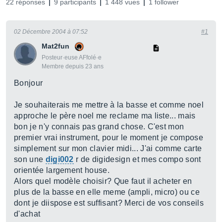
22 réponses
9 participants
1 448 vues
1 follower
02 Décembre 2004 à 07:52
#1
Mat2fun
Posteur·euse AFfolé·e
Membre depuis 23 ans
Bonjour
Je souhaiterais me mettre à la basse et comme noel
approche le père noel me reclame ma liste... mais
bon je n'y connais pas grand chose. C'est mon
premier vrai instrument, pour le moment je compose
simplement sur mon clavier midi... J'ai comme carte
son une
digi002
r de digidesign et mes compo sont
orientée largement house.
Alors quel modèle choisir? Que faut il acheter en
plus de la basse en elle meme (ampli, micro) ou ce
dont je diispose est suffisant? Merci de vos conseils
d'achat