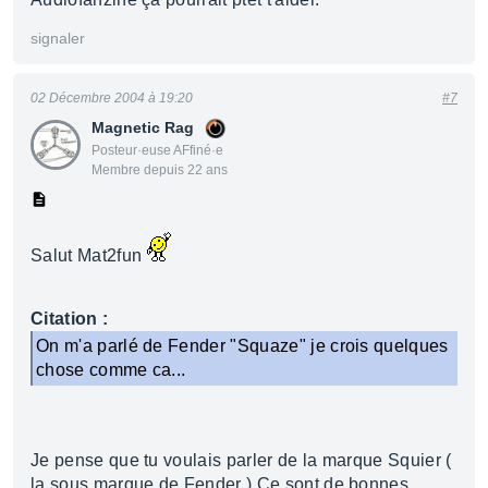
signaler
02 Décembre 2004 à 19:20
#7
Magnetic Rag
Posteur·euse AFfiné·e
Membre depuis 22 ans
Salut Mat2fun
Citation :
On m'a parlé de Fender "Squaze" je crois quelques
chose comme ca...
Je pense que tu voulais parler de la marque Squier (
la sous marque de Fender ) Ce sont de bonnes