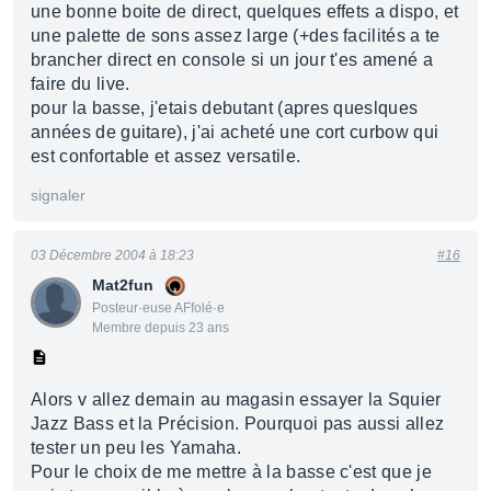
une bonne boite de direct, quelques effets a dispo, et
une palette de sons assez large (+des facilités a te
brancher direct en console si un jour t'es amené a
faire du live.
pour la basse, j'etais debutant (apres queslques
années de guitare), j'ai acheté une cort curbow qui
est confortable et assez versatile.
signaler
03 Décembre 2004 à 18:23
#16
Mat2fun
Posteur·euse AFfolé·e
Membre depuis 23 ans
Alors v allez demain au magasin essayer la Squier
Jazz Bass et la Précision. Pourquoi pas aussi allez
tester un peu les Yamaha.
Pour le choix de me mettre à la basse c'est que je