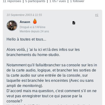
11 réponses
5 participants
1 057 vues
1 follower
10 Septembre 2003 à 11:55
#1
Anaon
Drogué·e à l’AFéine
Membre depuis 24 ans
Hello à toutes et tous...
Alors voilà, j 'ai lu ici et là des infos sur les
branchements du home-studio.
Notamment qu'il fallaitbrancher sa console sur les in
de la carte audio, logique, et brancher les sorties de
la carte audio sur une entrée de la console, sur
laquelle est branchée les enceintes (Avec ou sans
ampli de monitoring).
D'accord mais ma question, c'est comment s'il on ne
veut pas enregistrer tout ce qui passe par la
console?