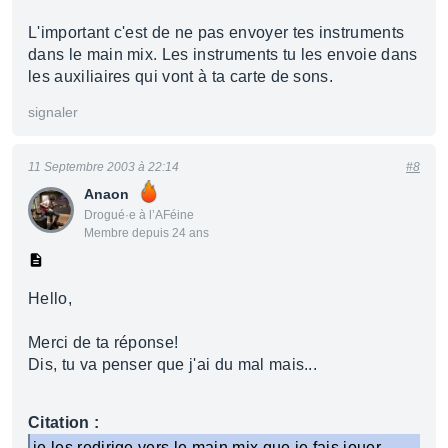
L'important c'est de ne pas envoyer tes instruments
dans le main mix. Les instruments tu les envoie dans
les auxiliaires qui vont à ta carte de sons.
signaler
11 Septembre 2003 à 22:14
#8
Anaon
Drogué·e à l’AFéine
Membre depuis 24 ans
Hello,
Merci de ta réponse!
Dis, tu va penser que j'ai du mal mais...
Citation :
je les redirige vers le main mix que je fais jouer