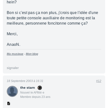
hein?
Bon si c'est pas ça non plus, j'crois que l'idée d'une
toute petite console auxiliaire de monitoring est la
meilleure, personnene foncitonne comme ça?
Merci,
AnaoN.
Ma musique
-
Mon blog
signaler
18 Septembre 2003 à 16:31
#12
the starn
Nouvel·le AFfilié·e
Membre depuis 23 ans