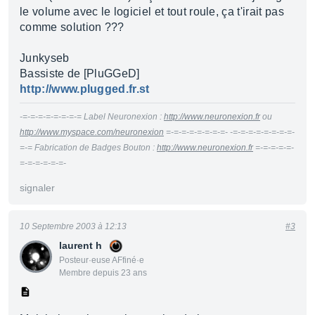
le volume avec le logiciel et tout roule, ça t'irait pas
comme solution ???
Junkyseb
Bassiste de [PluGGeD]
http://www.plugged.fr.st
-=-=-=-=-=-=-=-= Label Neuronexion :
http://www.neuronexion.fr
ou
http://www.myspace.com/neuronexion
=-=-=-=-=-=-=-=- -=-=-=-=-=-=-=-=-
=-= Fabrication de Badges Bouton :
http://www.neuronexion.fr
=-=-=-=-=-
=-=-=-=-=-=-
signaler
10 Septembre 2003 à 12:13
#3
laurent h
Posteur·euse AFfiné·e
Membre depuis 23 ans