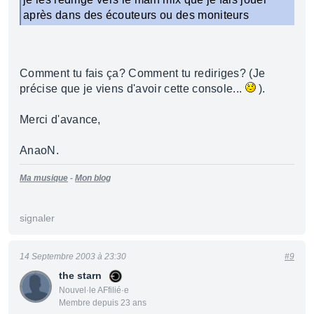
après dans des écouteurs ou des moniteurs
Comment tu fais ça? Comment tu rediriges? (Je
précise que je viens d'avoir cette console...
).
Merci d'avance,
AnaoN.
Ma musique
-
Mon blog
signaler
14 Septembre 2003 à 23:30
#9
the starn
Nouvel·le AFfilié·e
Membre depuis 23 ans