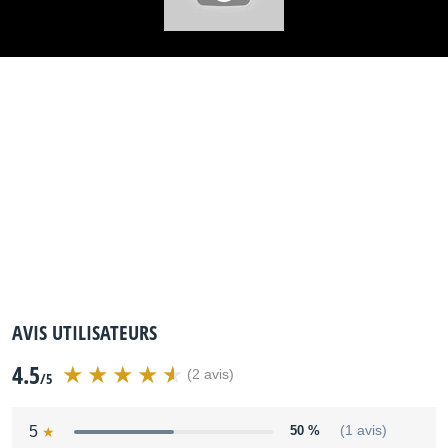
AVIS UTILISATEURS
4.5
(2 avis)
/5
5
50 %
(1 avis)