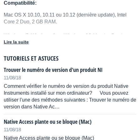
Compatibilité:
Mac OS X 10.10, 10.11 ou 10.12 (dernière update), Intel
Core 2 Duo, 2 GB RAM.
Windows 7, Windows 8 ou Windows 10 (dernier Service
Lire la suite
Pack, 32/64-bit), Intel Core 2 Duo ou AMD Athlon 64 X2, 2
GB RAM .
TUTORIELS ET ASTUCES
Nécessité d'avoir une connection Internet
Trouver le numéro de version d'un produit NI
11/08/18
Comment vérifier le numéro de version du produit Native
Instruments installé sur mon ordinateur? Vous pouvez
utiliser l'une des méthodes suivantes : Trouver le numéro de
version dans Native Ac…
Native Access plante ou se bloque (Mac)
11/08/18
Native Access plante ou se bloque (Mac)