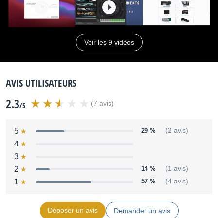
Voir les 9 vidéos
AVIS UTILISATEURS
2.3
(7 avis)
/5
5
29 %
(2 avis)
4
3
2
14 %
(1 avis)
1
57 %
(4 avis)
Déposer un avis
Demander un avis