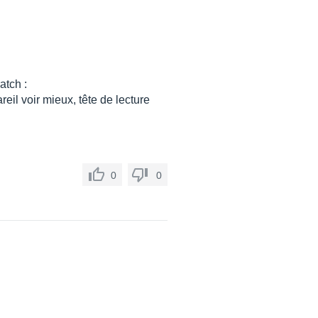
atch :
eil voir mieux, tête de lecture
0
0