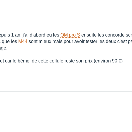
depuis 1 an, j'ai d'abord eu les
OM pro S
ensuite les concorde scr
is que les
M44
sont mieux mais pour avoir tester les deux c'est par
age,
met car le bémol de cette cellule reste son prix (environ 90 €)
i