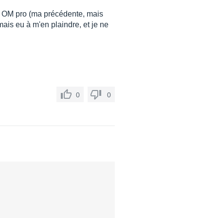
on OM pro (ma précédente, mais
ais eu à m'en plaindre, et je ne
0
0