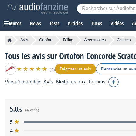
Matos
News
Tests
Articles
Tutos
Vidéos
A
Avis
Ortofon
DJing
Accessoires
Cellules
Tous les avis sur Ortofon Concorde Scrat
Déposer un avis
Demander un avi
(4)
Vue d’ensemble
Avis
Meilleurs prix
Forums
5.0
/5
(4 avis)
5
4