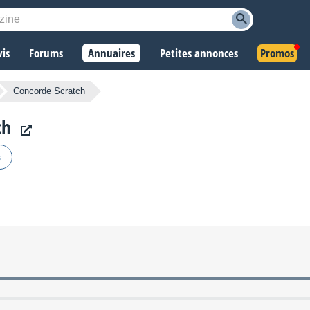
vis
Forums
Annuaires
Petites annonces
Promos
Concorde Scratch
ch
s