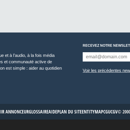
RECEVEZ NOTRE NEWSLET
 et à l’audio, à la fois média
ces et communauté active de
n est simple : aider au quotidien
Voir les précédentes new
NIR ANNONCEUR
GLOSSAIRE
AIDE
PLAN DU SITE
ENTITYMAP
CGU
CGV
© 2000