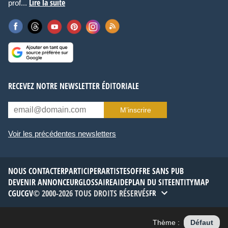
Lire la suite
prof...
RECEVEZ NOTRE NEWSLETTER ÉDITORIALE
M’inscrire
Voir les précédentes newsletters
NOUS CONTACTER
PARTICIPER
ARTISTES
OFFRE SANS PUB
DEVENIR ANNONCEUR
GLOSSAIRE
AIDE
PLAN DU SITE
ENTITYMAP
CGU
CGV
© 2000-2026 TOUS DROITS RÉSERVÉS
FR
Thème :
Défaut