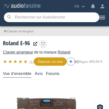
FR
Clavier arrangeur
Roland E-96
Clavier arrangeur
de la marque
Roland
Déposer un avis
Argus 450,00 €
(1)
Vue d’ensemble
Avis
Forums