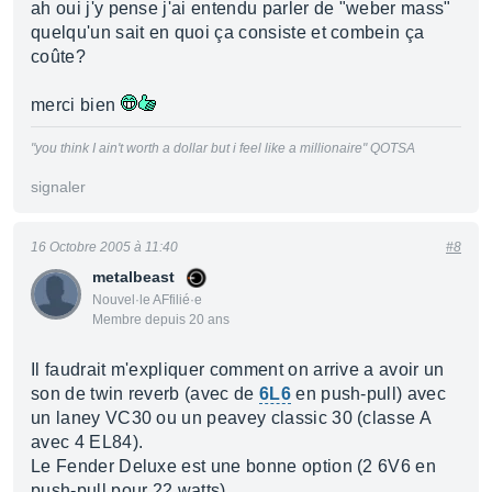
ah oui j'y pense j'ai entendu parler de "weber mass"
quelqu'un sait en quoi ça consiste et combein ça
coûte?
merci bien
"you think I ain't worth a dollar but i feel like a millionaire" QOTSA
signaler
16 Octobre 2005 à 11:40
#8
metalbeast
Nouvel·le AFfilié·e
Membre depuis 20 ans
Il faudrait m'expliquer comment on arrive a avoir un
son de twin reverb (avec de
6L6
en push-pull) avec
un laney VC30 ou un peavey classic 30 (classe A
avec 4 EL84).
Le Fender Deluxe est une bonne option (2 6V6 en
push-pull pour 22 watts)