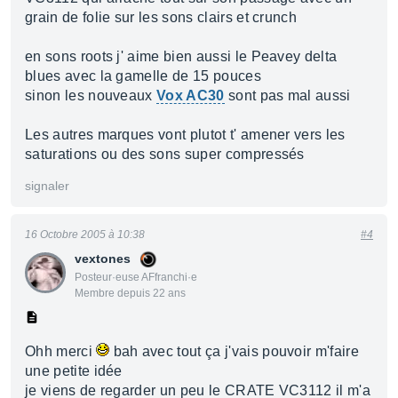
grain de folie sur les sons clairs et crunch
en sons roots j' aime bien aussi le Peavey delta
blues avec la gamelle de 15 pouces
sinon les nouveaux
Vox AC30
sont pas mal aussi
Les autres marques vont plutot t' amener vers les
saturations ou des sons super compressés
signaler
16 Octobre 2005 à 10:38
#4
vextones
Posteur·euse AFfranchi·e
Membre depuis 22 ans
Ohh merci
bah avec tout ça j'vais pouvoir m'faire
une petite idée
je viens de regarder un peu le CRATE VC3112 il m'a