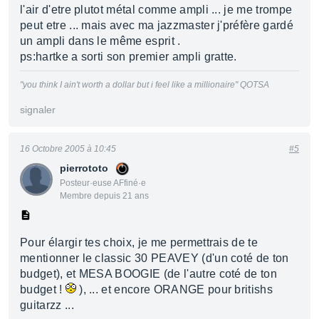
l'air d'etre plutot métal comme ampli ... je me trompe
peut etre ... mais avec ma jazzmaster j'préfère gardé
un ampli dans le même esprit .
ps:hartke a sorti son premier ampli gratte.
"you think I ain't worth a dollar but i feel like a millionaire" QOTSA
signaler
16 Octobre 2005 à 10:45
#5
pierrototo
Posteur·euse AFfiné·e
Membre depuis 21 ans
Pour élargir tes choix, je me permettrais de te
mentionner le classic 30 PEAVEY (d'un coté de ton
budget), et MESA BOOGIE (de l'autre coté de ton
budget !
), ... et encore ORANGE pour britishs
guitarzz ...