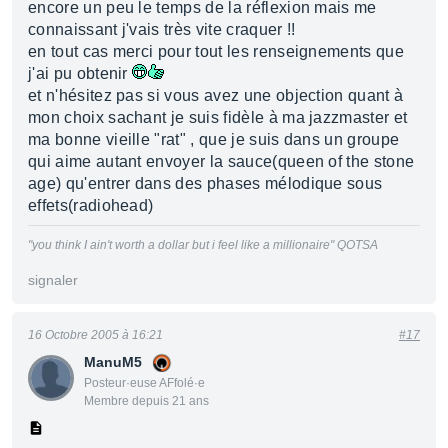
encore un peu le temps de la réflexion mais me
connaissant j'vais très vite craquer !!
en tout cas merci pour tout les renseignements que
j'ai pu obtenir
et n'hésitez pas si vous avez une objection quant à
mon choix sachant je suis fidèle à ma jazzmaster et
ma bonne vieille "rat" , que je suis dans un groupe
qui aime autant envoyer la sauce(queen of the stone
age) qu'entrer dans des phases mélodique sous
effets(radiohead)
"you think I ain't worth a dollar but i feel like a millionaire" QOTSA
signaler
16 Octobre 2005 à 16:21
#17
ManuM5
Posteur·euse AFfolé·e
Membre depuis 21 ans