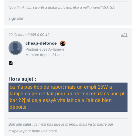
"you think I ain't worth a dollar but i feel like a millionaire" QOTSA
signaler
22 Octobre 2005 à 00:49
#21
cheap-défonce
Posteur·euse AFfamé·e
Membre depuis 21 ans
Hors sujet :
ca n'a pas trop de raport mais un empli 15W a
lampe ca peu le fair pour un pti concert dans une pti
bar ??j'ai deja essyé vite fait ca a l'air de bien
déboité!
Bon allé salut , ca n'est pas que je m'ennui mais ya St pierre qui
m'apelle pour boire une biere