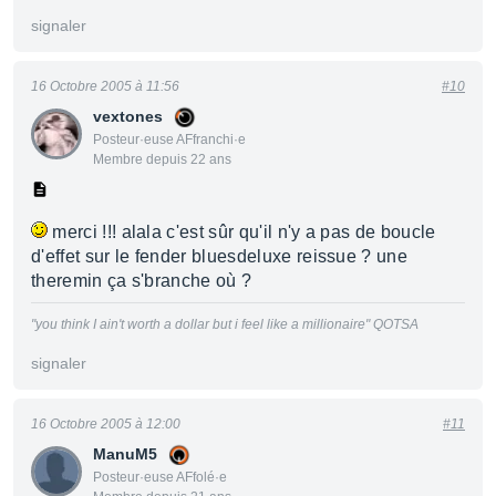
signaler
16 Octobre 2005 à 11:56
#10
vextones
Posteur·euse AFfranchi·e
Membre depuis 22 ans
merci !!! alala c'est sûr qu'il n'y a pas de boucle
d'effet sur le fender bluesdeluxe reissue ? une
theremin ça s'branche où ?
"you think I ain't worth a dollar but i feel like a millionaire" QOTSA
signaler
16 Octobre 2005 à 12:00
#11
ManuM5
Posteur·euse AFfolé·e