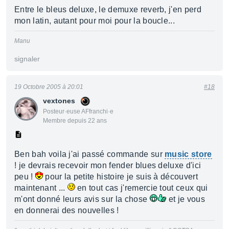
Entre le bleus deluxe, le demuxe reverb, j'en perd
mon latin, autant pour moi pour la boucle...
Manu
signaler
19 Octobre 2005 à 20:01
#18
vextones
Posteur·euse AFfranchi·e
Membre depuis 22 ans
Ben bah voila j'ai passé commande sur
music store
! je devrais recevoir mon fender blues deluxe d'ici
peu !
pour la petite histoire je suis à découvert
maintenant ...
en tout cas j'remercie tout ceux qui
m'ont donné leurs avis sur la chose
et je vous
en donnerai des nouvelles !