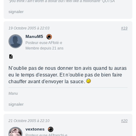
"you think I ain't worth a dollar but i feel like a millionaire" QOTSA
signaler
19 Octobre 2005 à 22:03
#19
ManuM5
Posteur·euse AFfolé·e
Membre depuis 21 ans
N'oublie pas de nous donner ton avis quand tu auras
eu le temps d'essayer. Et n'oublie pas de bien faire
chauffer avant d'envoyer la sauce.
Manu
signaler
21 Octobre 2005 à 22:10
#20
vextones
Posteur·euse AFfranchi·e