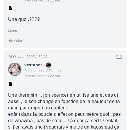
Membre depuis 21 ans
Une quoi,????
Manu
signaler
16 Octobre 2005 à 12:28
#12
vextones
Posteur·euse AFfranchi·e
Membre depuis 22 ans
Une theremin ... jon spencer en utilise une et des dj
aussi , le son change en fonction de la hauteur de ta
main par rapport au capteur ...
enfait dans la boucle d'effet on peut mettre quoi , pas
de whawha , pas de satu ... ! à quoi ça sert !? enfait
si j'en avais une j'voudrais y mettre un kaoss pad ça