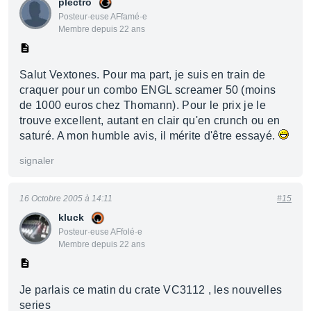
plectro
Posteur·euse AFfamé·e
Membre depuis 22 ans
Salut Vextones. Pour ma part, je suis en train de
craquer pour un combo ENGL screamer 50 (moins
de 1000 euros chez Thomann). Pour le prix je le
trouve excellent, autant en clair qu'en crunch ou en
saturé. A mon humble avis, il mérite d'être essayé.
signaler
16 Octobre 2005 à 14:11
#15
kluck
Posteur·euse AFfolé·e
Membre depuis 22 ans
Je parlais ce matin du crate VC3112 , les nouvelles
series