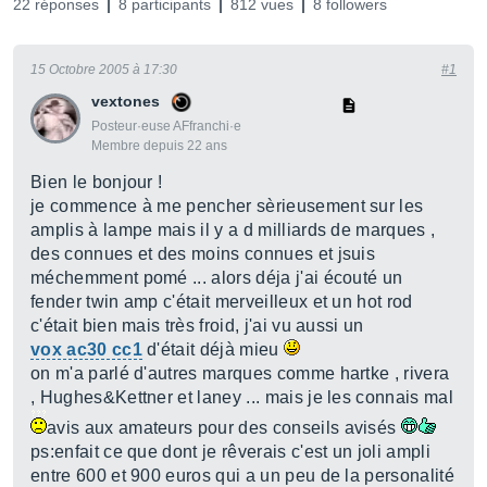
22 réponses
8 participants
812 vues
8 followers
15 Octobre 2005 à 17:30
#1
vextones
Posteur·euse AFfranchi·e
Membre depuis 22 ans
Bien le bonjour !
je commence à me pencher sèrieusement sur les
amplis à lampe mais il y a d milliards de marques ,
des connues et des moins connues et jsuis
méchemment pomé ... alors déja j'ai écouté un
fender twin amp c'était merveilleux et un hot rod
c'était bien mais très froid, j'ai vu aussi un
vox ac30 cc1
d'était déjà mieu
on m'a parlé d'autres marques comme hartke , rivera
, Hughes&Kettner et laney ... mais je les connais mal
avis aux amateurs pour des conseils avisés
ps:enfait ce que dont je rêverais c'est un joli ampli
entre 600 et 900 euros qui a un peu de la personalité