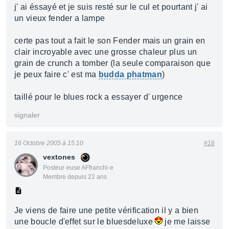
j' ai éssayé et je suis resté sur le cul et pourtant j' ai
un vieux fender a lampe
certe pas tout a fait le son Fender mais un grain en
clair incroyable avec une grosse chaleur plus un
grain de crunch a tomber (la seule comparaison que
je peux faire c' est ma
budda phatman
)
taillé pour le blues rock a essayer d' urgence
signaler
16 Octobre 2005 à 15:10
#16
vextones
Posteur·euse AFfranchi·e
Membre depuis 22 ans
Je viens de faire une petite vérification il y a bien
une boucle d'effet sur le bluesdeluxe
je me laisse