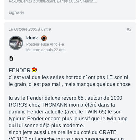
VoxBigBen,LPburstbuckers, Laney LC15R, Martin....
signaler
16 Octobre 2005 à 09:49
#3
kluck
Posteur·euse AFfolé·e
Membre depuis 22 ans
FENDER
c' est vrai que les series hot rod n' ont pas LE son ni
le grain, c' est pas mal , mais manque quelque chose
tu as le Fender deluxe reverb 65 , autour de 1000
ROROS chez THOMANN mon préféré dans la
gamme Fender actuelle (avec le TWIN 65) le son
typique Fender encore plus jouissif que le twin amp
qui lui sonne déjà plus moderne.
sinon jette aussi une oreille du coté du CRATE
VC3112 qui arrache tout sur son passage avec un