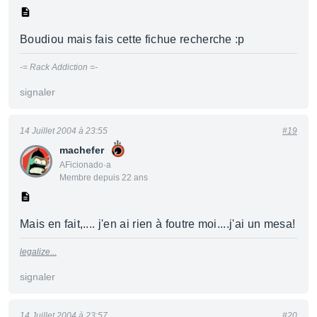
Boudiou mais fais cette fichue recherche :p
-= Rack Addiction =-
signaler
14 Juillet 2004 à 23:55
#19
machefer
AFicionado·a
Membre depuis 22 ans
Mais en fait,.... j'en ai rien à foutre moi....j'ai un mesa!
legalize...
signaler
14 Juillet 2004 à 23:57
#20