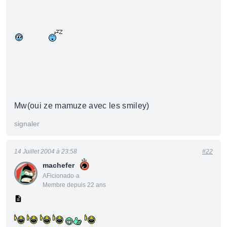
Mw(oui ze mamuze avec les smiley)
signaler
14 Juillet 2004 à 23:58
#22
machefer
AFicionado·a
Membre depuis 22 ans