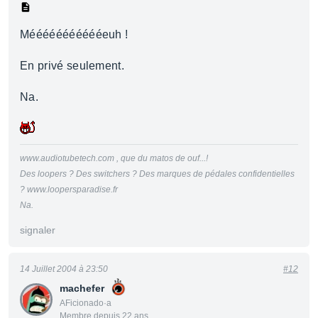
Méééééééééééeuh !
En privé seulement.
Na.
www.audiotubetech.com , que du matos de ouf...!
Des loopers ? Des switchers ? Des marques de pédales confidentielles
? www.loopersparadise.fr
Na.
signaler
14 Juillet 2004 à 23:50
#12
machefer
AFicionado·a
Membre depuis 22 ans