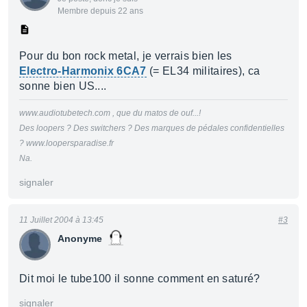
Membre depuis 22 ans
Pour du bon rock metal, je verrais bien les
Electro-Harmonix 6CA7
(= EL34 militaires), ca
sonne bien US....
www.audiotubetech.com , que du matos de ouf...!
Des loopers ? Des switchers ? Des marques de pédales confidentielles
? www.loopersparadise.fr
Na.
signaler
11 Juillet 2004 à 13:45
#3
Anonyme
Dit moi le tube100 il sonne comment en saturé?
signaler