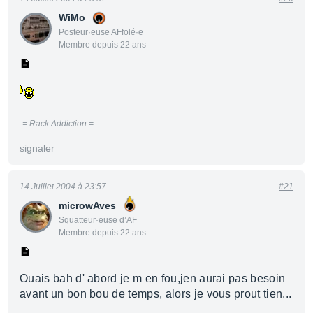
WiMo
Posteur·euse AFfolé·e
Membre depuis 22 ans
-= Rack Addiction =-
signaler
14 Juillet 2004 à 23:57
#21
microwAves
Squatteur·euse d’AF
Membre depuis 22 ans
Ouais bah d' abord je m en fou,jen aurai pas besoin
avant un bon bou de temps, alors je vous prout tien...