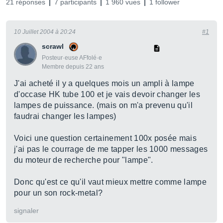
21 réponses
7 participants
1 960 vues
1 follower
10 Juillet 2004 à 20:24
#1
scrawl
Posteur·euse AFfolé·e
Membre depuis 22 ans
J'ai acheté il y a quelques mois un ampli à lampe
d'occase HK tube 100 et je vais devoir changer les
lampes de puissance. (mais on m'a prevenu qu'il
faudrai changer les lampes)
Voici une question certainement 100x posée mais
j'ai pas le courrage de me tapper les 1000 messages
du moteur de recherche pour "lampe".
Donc qu'est ce qu'il vaut mieux mettre comme lampe
pour un son rock-metal?
signaler