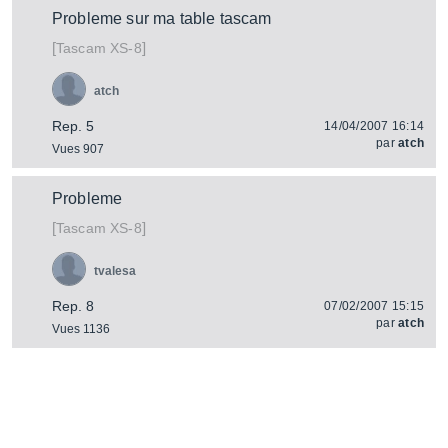
Probleme sur ma table tascam
[
]
XS-8
Tascam
atch
Rep. 5
14/04/2007 16:14
par
atch
Vues 907
Probleme
[
]
XS-8
Tascam
tvalesa
Rep. 8
07/02/2007 15:15
par
atch
Vues 1136