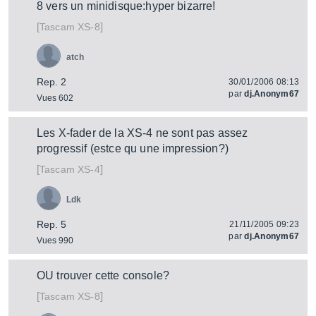
8 vers un minidisque:hyper bizarre!
[
]
XS-8
Tascam
atch
Rep. 2
30/01/2006 08:13
par
dj.Anonym67
Vues 602
Les X-fader de la XS-4 ne sont pas assez
progressif (estce qu une impression?)
[
]
XS-4
Tascam
Ldk
Rep. 5
21/11/2005 09:23
par
dj.Anonym67
Vues 990
OU trouver cette console?
[
]
XS-8
Tascam