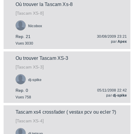
Où trouver la Tascam Xs-8
[
]
XS-8
Tascam
Nicobox
Rep. 21
30/08/2009 23:21
par
Apex
Vues 3030
Ou trouver Tascam XS-3
[
]
XS-3
Tascam
dj-spike
Rep. 0
05/11/2008 22:42
par
dj-spike
Vues 758
Tascam xs4 crossfader ( vestax pcv ou ecler ?)
[
]
XS-4
Tascam
dj tetsuo