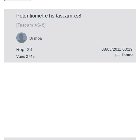
Potentiometre hs tascam xs8
[
]
XS-8
Tascam
Dj moa
Rep. 23
08/03/2011 03:29
par
flomo
Vues 2749