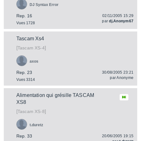
DJ Syntax Error
Rep. 16
02/11/2005 15:29
par
dj.Anonym67
Vues 1728
Tascam Xs4
[
]
XS-4
Tascam
axos
Rep. 23
30/08/2005 23:21
par
Anonyme
Vues 3314
Alimentation qui grésille TASCAM
XS8
[
]
XS-8
Tascam
t.duretz
Rep. 33
20/06/2005 19:15