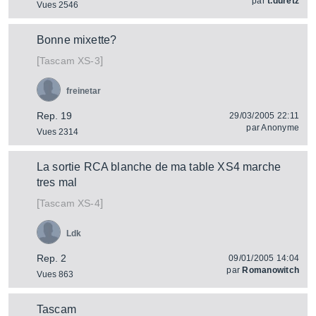
par
t.duretz
Vues 2546
Bonne mixette?
[
]
XS-3
Tascam
freinetar
Rep. 19
29/03/2005 22:11
par
Anonyme
Vues 2314
La sortie RCA blanche de ma table XS4 marche
tres mal
[
]
XS-4
Tascam
Ldk
Rep. 2
09/01/2005 14:04
par
Romanowitch
Vues 863
Tascam