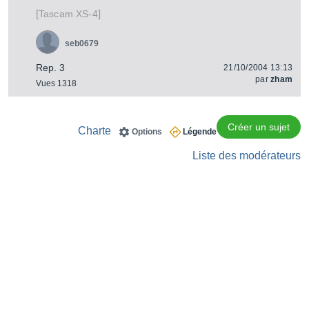
[
]
XS-4
Tascam
seb0679
Rep. 3
21/10/2004 13:13
par
zham
Vues 1318
Créer un sujet
Charte
Options
Légende
Liste des modérateurs