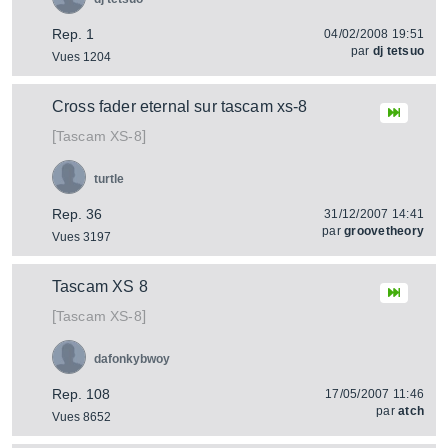
Rep. 1
04/02/2008 19:51
par
dj tetsuo
Vues 1204
Cross fader eternal sur tascam xs-8
[
]
XS-8
Tascam
turtle
Rep. 36
31/12/2007 14:41
par
groovetheory
Vues 3197
Tascam XS 8
[
]
XS-8
Tascam
dafonkybwoy
Rep. 108
17/05/2007 11:46
par
atch
Vues 8652