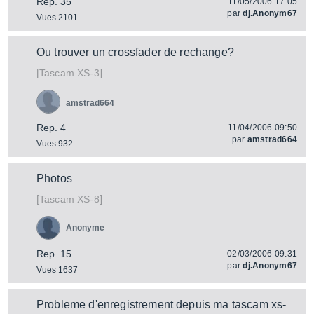
Rep. 35
11/05/2006 17:05
par
dj.Anonym67
Vues 2101
Ou trouver un crossfader de rechange?
[
]
XS-3
Tascam
amstrad664
Rep. 4
11/04/2006 09:50
par
amstrad664
Vues 932
Photos
[
]
XS-8
Tascam
Anonyme
Rep. 15
02/03/2006 09:31
par
dj.Anonym67
Vues 1637
Probleme d'enregistrement depuis ma tascam xs-