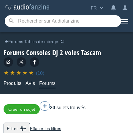
FR
Forums Tables de mixage DJ
Forums Consoles DJ 2 voies Tascam
(10)
Produits
Avis
Forums
20
sujets trouvés
Créer un sujet
Filtrer
Effacer les filtres