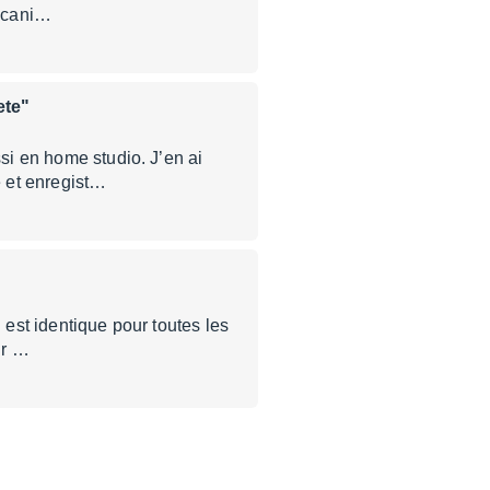
mecani…
ete"
ssi en home studio. J’en ai
 et enregist…
 est identique pour toutes les
ur …