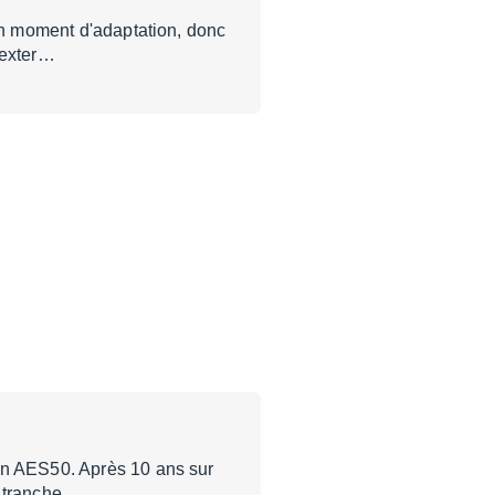
 un moment d'adaptation, donc
 exter…
en AES50. Après 10 ans sur
r tranche …