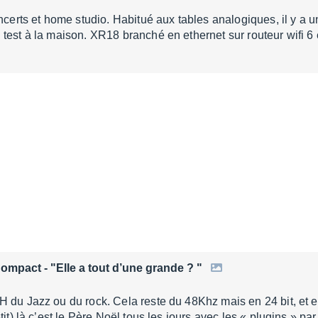
oncerts et home studio. Habitué aux tables analogiques, il y a
test à la maison. XR18 branché en ethernet sur routeur wifi 6
Compact
- "Elle a tout d’une grande ? "
H du Jazz ou du rock. Cela reste du 48Khz mais en 24 bit, et 
tit) là c’est le Père Noël tous les jours avec les « plugins » pa