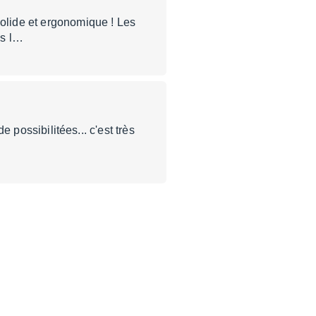
Solide et ergonomique ! Les
ès l…
e possibilitées... c'est très