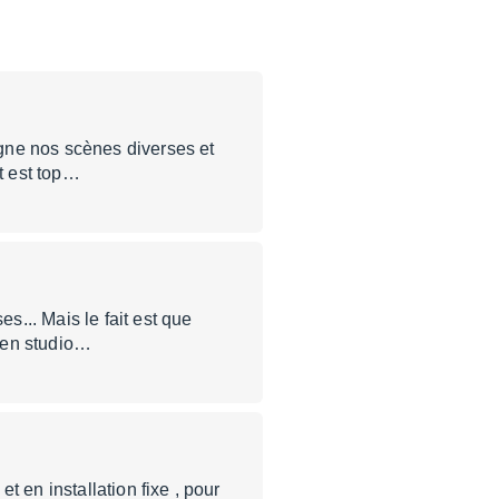
gne nos scènes diverses et
ut est top…
... Mais le fait est que
n en studio…
 en installation fixe , pour