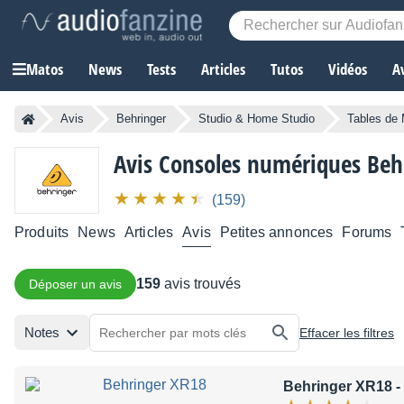
Matos
News
Tests
Articles
Tutos
Vidéos
A
Avis
Behringer
Studio & Home Studio
Tables de
Avis Consoles numériques Beh
(159)
Produits
News
Articles
Avis
Petites annonces
Forums
159
avis trouvés
Déposer un avis
Notes
Effacer les filtres
Behringer XR18
-