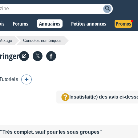
vis
Forums
Annuaires
Petites annonces
Promos
 Mixage
Consoles numériques
ringer
Tutoriels
Insatisfait(e) des avis ci-des
 "Très complet, sauf pour les sous groupes"