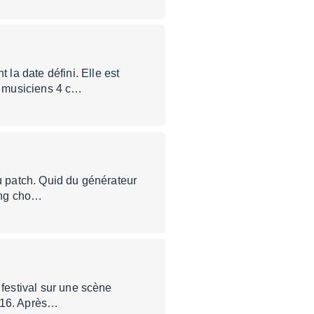
la date défini. Elle est
 5 musiciens 4 c…
du patch. Quid du générateur
ting cho…
 festival sur une scène
 S16. Après…