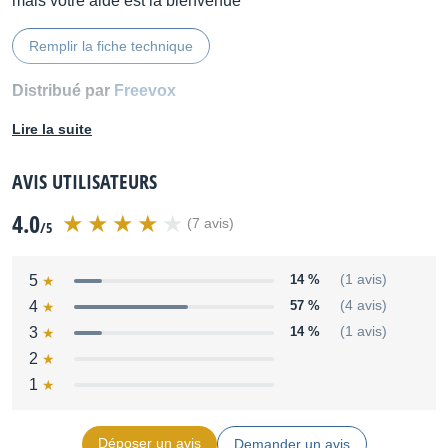
mais votre aide est la bienvenue
Remplir la fiche technique
Distribué par
Freevox
Lire la suite
AVIS UTILISATEURS
4.0
(7 avis)
/5
5
14 %
(1 avis)
4
57 %
(4 avis)
3
14 %
(1 avis)
2
1
Déposer un avis
Demander un avis