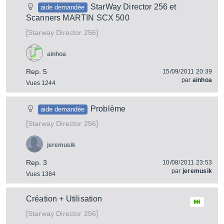
StarWay Director 256 et
aide demandée
Scanners MARTIN SCX 500
[
]
Director 256
Starway
ainhoa
Rep. 5
15/09/2011 20:39
par
ainhoa
Vues 1244
Problème
aide demandée
[
]
Director 256
Starway
jeremusik
Rep. 3
10/08/2011 23:53
par
jeremusik
Vues 1384
Création + Utilisation
[
]
Director 256
Starway