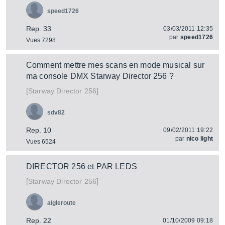
speed1726
Rep. 33
03/03/2011 12:35
par
speed1726
Vues 7298
Comment mettre mes scans en mode musical sur
ma console DMX Starway Director 256 ?
[
]
Director 256
Starway
sdv82
Rep. 10
09/02/2011 19:22
par
nico light
Vues 6524
DIRECTOR 256 et PAR LEDS
[
]
Director 256
Starway
aigleroute
Rep. 22
01/10/2009 09:18