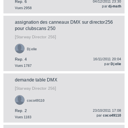
Rep. 6
04/12/2011 23:30
par
dj-math
Vues 2958
assignation des canneaux DMX sur director256
pour clubscans 250
[
]
Director 256
Starway
Dj elie
Rep. 4
16/11/2011 20:04
par
Dj elie
Vues 1787
demande table DMX
[
]
Director 256
Starway
coco49110
Rep. 2
23/10/2011 17:08
par
coco49110
Vues 1183