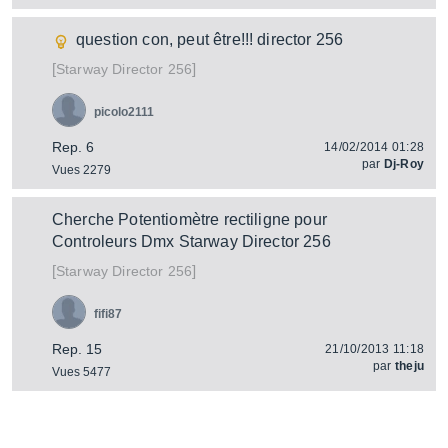
question con, peut être!!! director 256
[
]
Director 256
Starway
picolo2111
Rep. 6
14/02/2014 01:28
par
Dj-Roy
Vues 2279
Cherche Potentiomètre rectiligne pour
Controleurs Dmx Starway Director 256
[
]
Director 256
Starway
fifi87
Rep. 15
21/10/2013 11:18
par
theju
Vues 5477