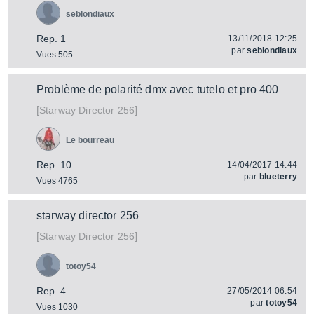
seblondiaux
Rep. 1
13/11/2018 12:25
par
seblondiaux
Vues 505
Problème de polarité dmx avec tutelo et pro 400
[
]
Director 256
Starway
Le bourreau
Rep. 10
14/04/2017 14:44
par
blueterry
Vues 4765
starway director 256
[
]
Director 256
Starway
totoy54
Rep. 4
27/05/2014 06:54
par
totoy54
Vues 1030