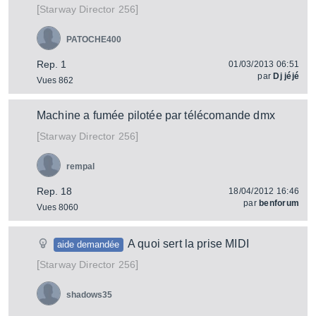
[
]
Director 256
Starway
PATOCHE400
Rep. 1
01/03/2013 06:51
par
Dj jéjé
Vues 862
Machine a fumée pilotée par télécomande dmx
[
]
Director 256
Starway
rempal
Rep. 18
18/04/2012 16:46
par
benforum
Vues 8060
A quoi sert la prise MIDI
aide demandée
[
]
Director 256
Starway
shadows35