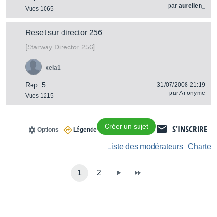
par
aurelien_
Vues 1065
Reset sur director 256
[
]
Director 256
Starway
xela1
Rep. 5
31/07/2008 21:19
par
Anonyme
Vues 1215
Créer un sujet
S'INSCRIRE
Options
Légende
Liste des modérateurs
Charte
1
2