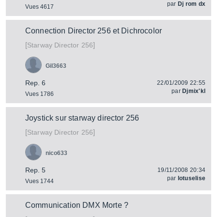
par
Dj rom dx
Vues 4617
Connection Director 256 et Dichrocolor
[
]
Director 256
Starway
Gil3663
Rep. 6
22/01/2009 22:55
par
Djmix'kl
Vues 1786
Joystick sur starway director 256
[
]
Director 256
Starway
nico633
Rep. 5
19/11/2008 20:34
par
lotuselise
Vues 1744
Communication DMX Morte ?