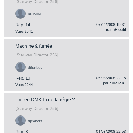
[
]
Director 256
Starway
nHioubi
Rep. 14
07/11/2008 19:31
par
nHioubi
Vues 2541
Machine à fumée
[
]
Director 256
Starway
djfunboy
Rep. 19
05/08/2008 22:15
par
aurelien_
Vues 3244
Entrée DMX In de la régie ?
[
]
Director 256
Starway
djconort
Rep. 3
04/08/2008 22:53