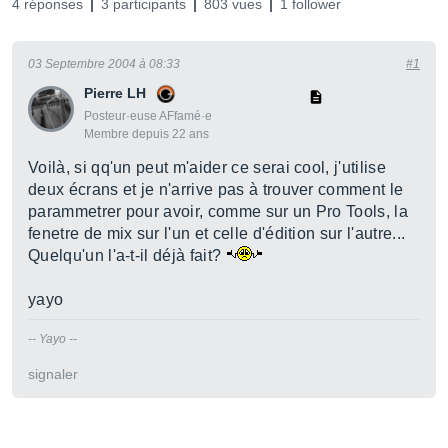
4 réponses
3 participants
803 vues
1 follower
03 Septembre 2004 à 08:33
#1
Pierre LH
Posteur·euse AFfamé·e
Membre depuis 22 ans
Voilà, si qq'un peut m'aider ce serai cool, j'utilise
deux écrans et je n'arrive pas à trouver comment le
parammetrer pour avoir, comme sur un Pro Tools, la
fenetre de mix sur l'un et celle d'édition sur l'autre...
Quelqu'un l'a-t-il déjà fait?
yayo
-- Yayo --
signaler