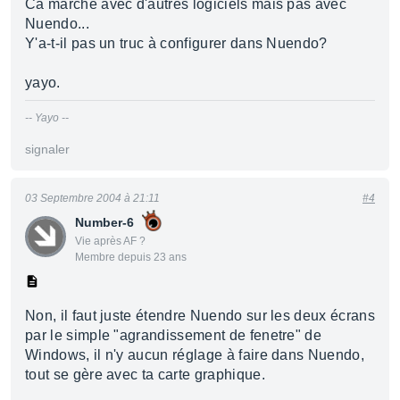
Ca marche avec d'autres logiciels mais pas avec
Nuendo...
Y'a-t-il pas un truc à configurer dans Nuendo?
yayo.
-- Yayo --
signaler
03 Septembre 2004 à 21:11
#4
Number-6
Vie après AF ?
Membre depuis 23 ans
Non, il faut juste étendre Nuendo sur les deux écrans
par le simple "agrandissement de fenetre" de
Windows, il n'y aucun réglage à faire dans Nuendo,
tout se gère avec ta carte graphique.