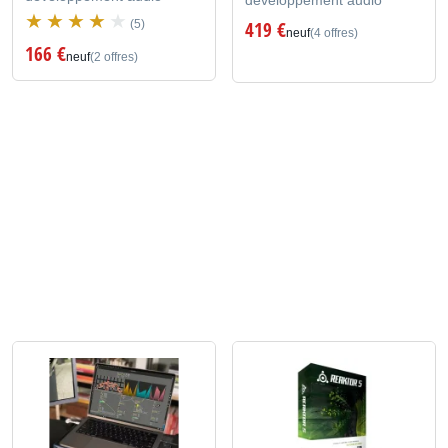
développement audio
(5)
419 €
neuf
(4 offres)
166 €
neuf
(2 offres)