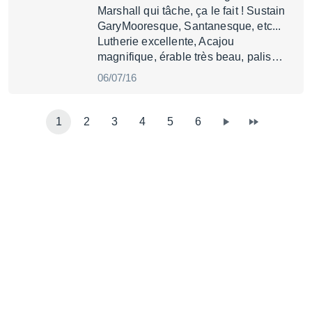
Marshall qui tâche, ça le fait ! Sustain
GaryMooresque, Santanesque, etc...
Lutherie excellente, Acajou
magnifique, érable très beau, palis…
06/07/16
1
2
3
4
5
6