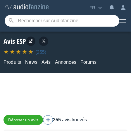
FR
Avis ESP
(255)
Produits
News
Avis
Annonces
Forums
255
avis trouvés
Déposer un avis