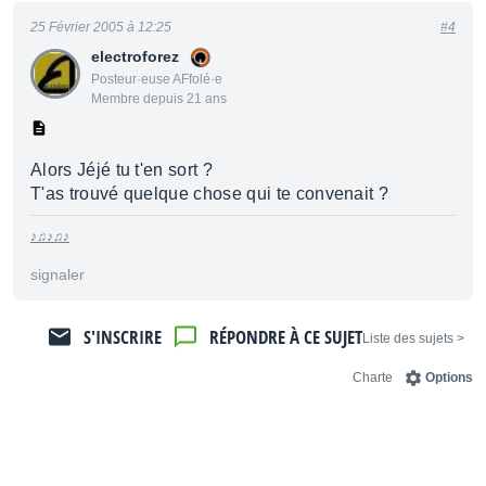
25 Février 2005 à 12:25
#4
electroforez
Posteur·euse AFfolé·e
Membre depuis 21 ans
Alors Jéjé tu t'en sort ?
T'as trouvé quelque chose qui te convenait ?
♪♫♪♫♪
signaler
S'INSCRIRE
RÉPONDRE À CE SUJET
< Liste des sujets
Charte
Options