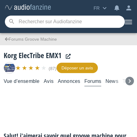
FR
Forums Groove Machine
Korg ElecTribe EMX1
Déposer un avis
(87)
Vue d’ensemble
Avis
Annonces
Forums
News
Test
Salut! j'aimerai savoir quel groove machine pour