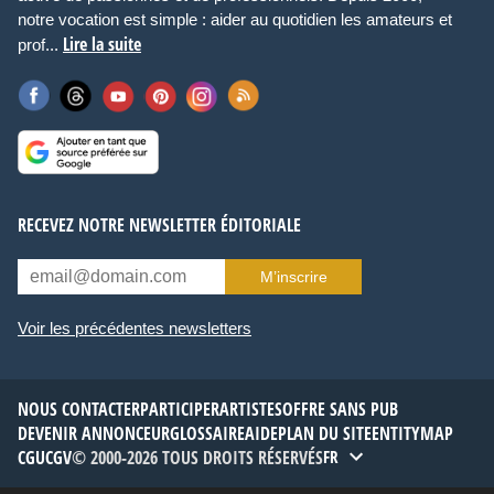
notre vocation est simple : aider au quotidien les amateurs et
Lire la suite
prof...
RECEVEZ NOTRE NEWSLETTER ÉDITORIALE
M’inscrire
Voir les précédentes newsletters
NOUS CONTACTER
PARTICIPER
ARTISTES
OFFRE SANS PUB
DEVENIR ANNONCEUR
GLOSSAIRE
AIDE
PLAN DU SITE
ENTITYMAP
CGU
CGV
© 2000-2026 TOUS DROITS RÉSERVÉS
FR