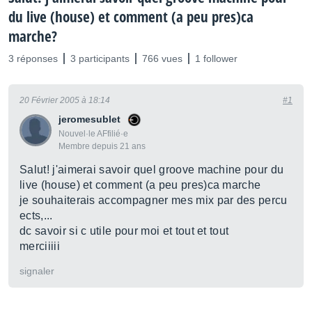
du live (house) et comment (a peu pres)ca
marche?
3 réponses
3 participants
766 vues
1 follower
20 Février 2005 à 18:14
#1
jeromesublet
Nouvel·le AFfilié·e
Membre depuis 21 ans
Salut! j'aimerai savoir quel groove machine pour du
live (house) et comment (a peu pres)ca marche
je souhaiterais accompagner mes mix par des percu
ects,...
dc savoir si c utile pour moi et tout et tout
merciiiii
signaler