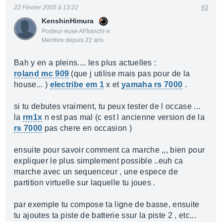
22 Février 2005 à 13:22
#3
KenshinHimura
Posteur·euse AFfranchi·e
Membre depuis 22 ans
Bah y en a pleins.... les plus actuelles :
roland mc 909
(que j utilise mais pas pour de la
house... )
electribe em 1
x et
yamaha rs 7000
.
si tu debutes vraiment, tu peux tester de l occase ...
la
rm1x
n est pas mal (c est l ancienne version de la
rs 7000
pas chere en occasion )
ensuite pour savoir comment ca marche ,,, bien pour
expliquer le plus simplement possible ..euh ca
marche avec un sequenceur , une espece de
partition virtuelle sur laquelle tu joues .
par exemple tu compose ta ligne de basse, ensuite
tu ajoutes ta piste de batterie ssur la piste 2 , etc...