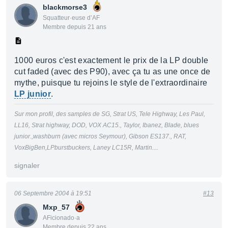
blackmorse3
Squatteur·euse d’AF
Membre depuis 21 ans
1000 euros c'est exactement le prix de la LP double
cut faded (avec des P90), avec ça tu as une once de
mythe, puisque tu rejoins le style de l'extraordinaire
LP junior
.
Sur mon profil, des samples de SG, Strat US, Tele Highway, Les Paul,
LL16, Strat highway, DOD, VOX AC15., Taylor, Ibanez, Blade, blues
junior.,washburn (avec micros Seymour), Gibson ES137., RAT,
VoxBigBen,LPburstbuckers, Laney LC15R, Martin....
signaler
06 Septembre 2004 à 19:51
#13
Mxp_57
AFicionado·a
Membre depuis 22 ans