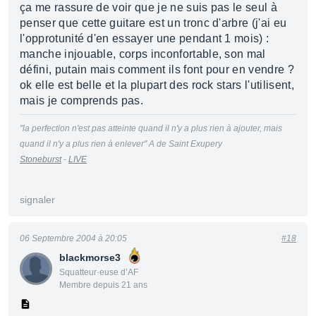
ça me rassure de voir que je ne suis pas le seul à
penser que cette guitare est un tronc d'arbre (j'ai eu
l'opprotunité d'en essayer une pendant 1 mois) :
manche injouable, corps inconfortable, son mal
défini, putain mais comment ils font pour en vendre ?
ok elle est belle et la plupart des rock stars l'utilisent,
mais je comprends pas.
"la perfection n'est pas atteinte quand il n'y a plus rien à ajouter, mais
quand il n'y a plus rien à enlever" A de Saint Exupery
Stoneburst
-
LIVE
signaler
06 Septembre 2004 à 20:05
#18
blackmorse3
Squatteur·euse d’AF
Membre depuis 21 ans