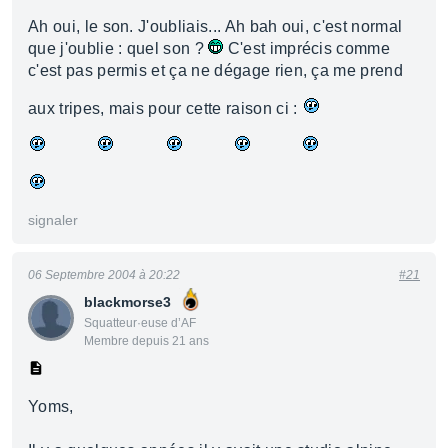
Ah oui, le son. J'oubliais... Ah bah oui, c'est normal
que j'oublie : quel son ?
C'est imprécis comme
c'est pas permis et ça ne dégage rien, ça me prend
aux tripes, mais pour cette raison ci :
signaler
06 Septembre 2004 à 20:22
#21
blackmorse3
Squatteur·euse d’AF
Membre depuis 21 ans
Yoms,