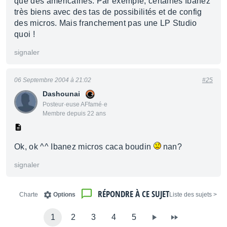
que des américaines. Par exemple, certaines Ibanez
très biens avec des tas de possibilités et de config
des micros. Mais franchement pas une LP Studio
quoi !
signaler
06 Septembre 2004 à 21:02
#25
Dashounai
Posteur·euse AFfamé·e
Membre depuis 22 ans
Ok, ok ^^ Ibanez micros caca boudin
nan?
signaler
RÉPONDRE À CE SUJET
Charte
Options
< Liste des sujets
1
2
3
4
5