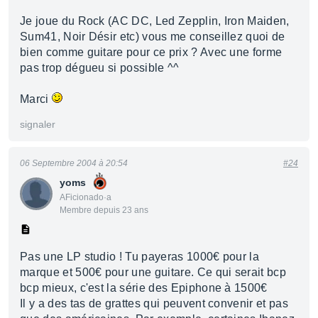
Je joue du Rock (AC DC, Led Zepplin, Iron Maiden,
Sum41, Noir Désir etc) vous me conseillez quoi de
bien comme guitare pour ce prix ? Avec une forme
pas trop dégueu si possible ^^
Marci
signaler
06 Septembre 2004 à 20:54
#24
yoms
AFicionado·a
Membre depuis 23 ans
Pas une LP studio ! Tu payeras 1000€ pour la
marque et 500€ pour une guitare. Ce qui serait bcp
bcp mieux, c'est la série des Epiphone à 1500€
Il y a des tas de grattes qui peuvent convenir et pas