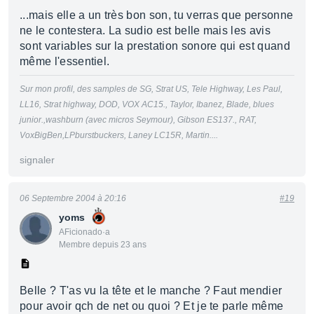
...mais elle a un très bon son, tu verras que personne
ne le contestera. La sudio est belle mais les avis
sont variables sur la prestation sonore qui est quand
même l'essentiel.
Sur mon profil, des samples de SG, Strat US, Tele Highway, Les Paul,
LL16, Strat highway, DOD, VOX AC15., Taylor, Ibanez, Blade, blues
junior.,washburn (avec micros Seymour), Gibson ES137., RAT,
VoxBigBen,LPburstbuckers, Laney LC15R, Martin....
signaler
06 Septembre 2004 à 20:16
#19
yoms
AFicionado·a
Membre depuis 23 ans
Belle ? T'as vu la tête et le manche ? Faut mendier
pour avoir qch de net ou quoi ? Et je te parle même