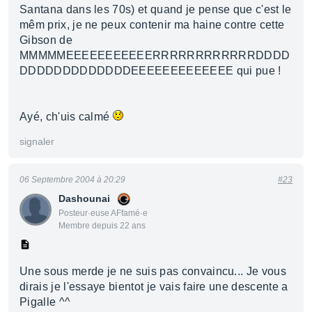
Santana dans les 70s) et quand je pense que c'est le
mêm prix, je ne peux contenir ma haine contre cette
Gibson de
MMMMMEEEEEEEEEEERRRRRRRRRRRRDDDD
DDDDDDDDDDDDDEEEEEEEEEEEEE qui pue !
Ayé, ch'uis calmé
signaler
06 Septembre 2004 à 20:29
#23
Dashounai
Posteur·euse AFfamé·e
Membre depuis 22 ans
Une sous merde je ne suis pas convaincu... Je vous
dirais je l'essaye bientot je vais faire une descente a
Pigalle ^^