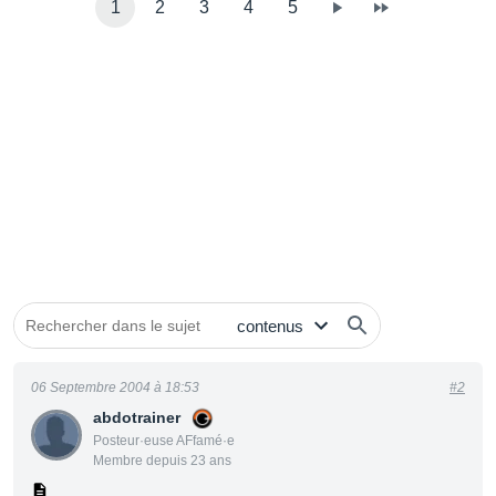
1
2
3
4
5
06 Septembre 2004 à 18:53
#2
abdotrainer
Posteur·euse AFfamé·e
Membre depuis 23 ans