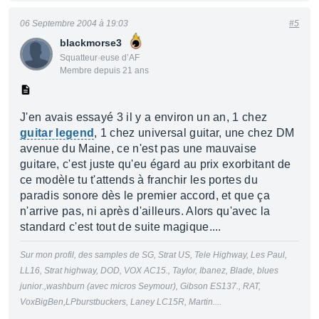
06 Septembre 2004 à 19:03
#5
blackmorse3
Squatteur·euse d’AF
Membre depuis 21 ans
J'en avais essayé 3 il y a environ un an, 1 chez
guitar legend
, 1 chez universal guitar, une chez DM
avenue du Maine, ce n'est pas une mauvaise
guitare, c'est juste qu'eu égard au prix exorbitant de
ce modèle tu t'attends à franchir les portes du
paradis sonore dès le premier accord, et que ça
n'arrive pas, ni après d'ailleurs. Alors qu'avec la
standard c'est tout de suite magique....
Sur mon profil, des samples de SG, Strat US, Tele Highway, Les Paul,
LL16, Strat highway, DOD, VOX AC15., Taylor, Ibanez, Blade, blues
junior.,washburn (avec micros Seymour), Gibson ES137., RAT,
VoxBigBen,LPburstbuckers, Laney LC15R, Martin....