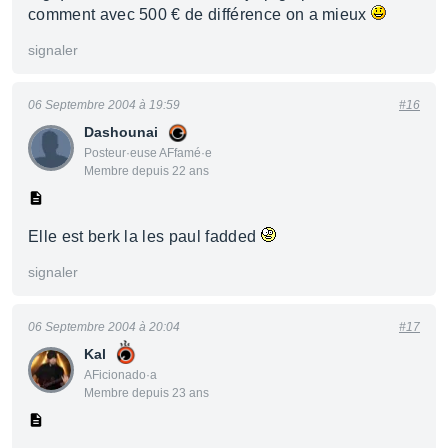
comment avec 500 € de différence on a mieux
signaler
06 Septembre 2004 à 19:59
#16
Dashounai
Posteur·euse AFfamé·e
Membre depuis 22 ans
Elle est berk la les paul fadded
signaler
06 Septembre 2004 à 20:04
#17
Kal
AFicionado·a
Membre depuis 23 ans