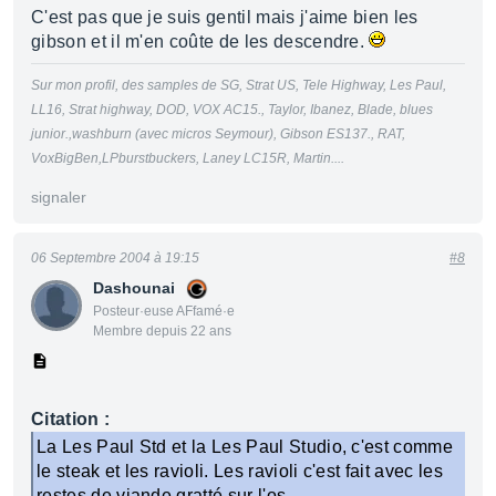
C'est pas que je suis gentil mais j'aime bien les
gibson et il m'en coûte de les descendre.
Sur mon profil, des samples de SG, Strat US, Tele Highway, Les Paul,
LL16, Strat highway, DOD, VOX AC15., Taylor, Ibanez, Blade, blues
junior.,washburn (avec micros Seymour), Gibson ES137., RAT,
VoxBigBen,LPburstbuckers, Laney LC15R, Martin....
signaler
06 Septembre 2004 à 19:15
#8
Dashounai
Posteur·euse AFfamé·e
Membre depuis 22 ans
Citation :
La Les Paul Std et la Les Paul Studio, c'est comme
le steak et les ravioli. Les ravioli c'est fait avec les
restes de viande gratté sur l'os...