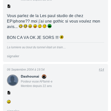
Vous parlez de la Les paul studio de chez
EPiphone?? moi j'ai une gothic si vous voulez mon
avis...
BON CA VA OK JE SORS !!!
La lumiere au bout du tunnel était un train....
signaler
06 Septembre 2004 à 19:54
#14
Dashounai
Posteur·euse AFfamé·e
Membre depuis 22 ans