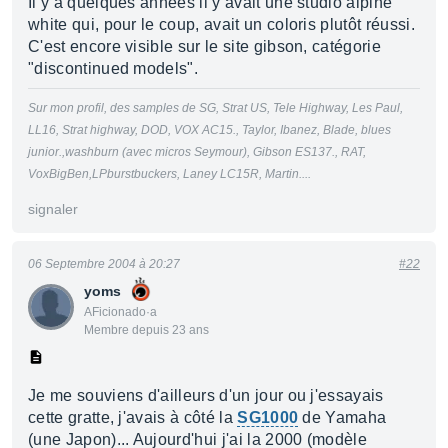
Il y a quelques années il y avait une studio alpine
white qui, pour le coup, avait un coloris plutôt réussi.
C'est encore visible sur le site gibson, catégorie
"discontinued models".
Sur mon profil, des samples de SG, Strat US, Tele Highway, Les Paul,
LL16, Strat highway, DOD, VOX AC15., Taylor, Ibanez, Blade, blues
junior.,washburn (avec micros Seymour), Gibson ES137., RAT,
VoxBigBen,LPburstbuckers, Laney LC15R, Martin....
signaler
06 Septembre 2004 à 20:27
#22
yoms
AFicionado·a
Membre depuis 23 ans
Je me souviens d'ailleurs d'un jour ou j'essayais
cette gratte, j'avais à côté la
SG1000
de Yamaha
(une Japon)... Aujourd'hui j'ai la 2000 (modèle