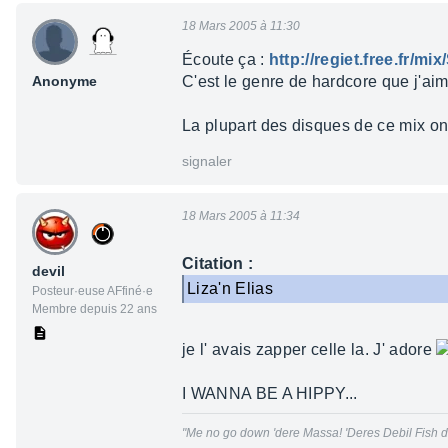
18 Mars 2005 à 11:30
Écoute ça :
http://regiet.free.fr
Anonyme
C'est le genre de hardcore que j'ai
La plupart des disques de ce mix ont 
signaler
18 Mars 2005 à 11:34
Citation :
devil
Liza'n Elias
Posteur·euse AFfiné·e
Membre depuis 22 ans
je l' avais zapper celle la. J' adore
I WANNA BE A HIPPY...
"Me no go down 'dere Massa! 'Deres Debil Fish do