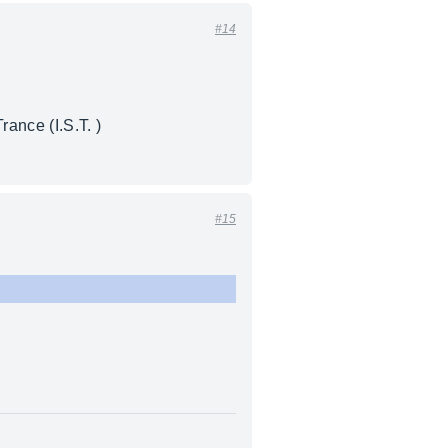
#14
rance (I.S.T. )
#15