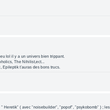
 lol il y a un univers bien trippant.
olics, The Nihilist,ect...
, Epileptik t'auras des bons trucs.
" ; " Heretik" ( avec "noisebuilder", "popof", "psykobomb" ) ; le