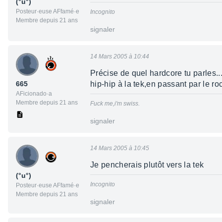
(°u°)
Posteur·euse AFfamé·e
Incognito
Membre depuis 21 ans
signaler
14 Mars 2005 à 10:44
Précise de quel hardcore tu parles...
665
hip-hip à la tek,en passant par le ro
AFicionado·a
Membre depuis 21 ans
Fuck me,i'm swiss.
signaler
14 Mars 2005 à 10:45
Je pencherais plutôt vers la tek
(°u°)
Incognito
Posteur·euse AFfamé·e
Membre depuis 21 ans
signaler