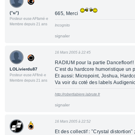
(°u°)
665, Merci
Posteur·euse AFfamé·e
Membre depuis 21 ans
Incognito
signaler
16 Mars 2005 à 22:45
RADIUM pour la partie Dancefloor!!
LOLivierdu87
C'est du hardcore humoristique un peu
Posteur·euse AFfiné·e
Et aussi: Micropoint, Joshua, Hardcoh
Membre depuis 21 ans
Va voir du coté des labels Audigenic
http://robertlabiere.labrute.fr
signaler
16 Mars 2005 à 22:52
Et des collectif : "Crystal distortion