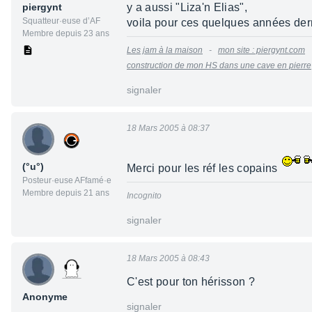
piergynt
y a aussi "Liza'n Elias",
Squatteur·euse d’AF
voila pour ces quelques années derr
Membre depuis 23 ans
Les jam à la maison
-
mon site : piergynt.com
construction de mon HS dans une cave en pierre
signaler
18 Mars 2005 à 08:37
(°u°)
Merci pour les réf les copains
Posteur·euse AFfamé·e
Membre depuis 21 ans
Incognito
signaler
18 Mars 2005 à 08:43
C'est pour ton hérisson ?
Anonyme
signaler