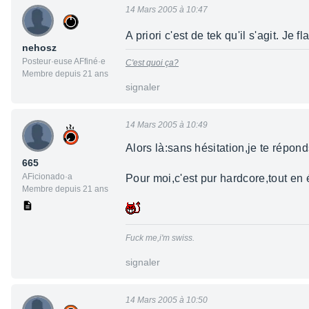
14 Mars 2005 à 10:47
A priori c'est de tek qu'il s'agit. Je
nehosz
Posteur·euse AFfiné·e
C'est quoi ça?
Membre depuis 21 ans
signaler
14 Mars 2005 à 10:49
Alors là:sans hésitation,je te répond
665
AFicionado·a
Pour moi,c'est pur hardcore,tout en
Membre depuis 21 ans
Fuck me,i'm swiss.
signaler
14 Mars 2005 à 10:50