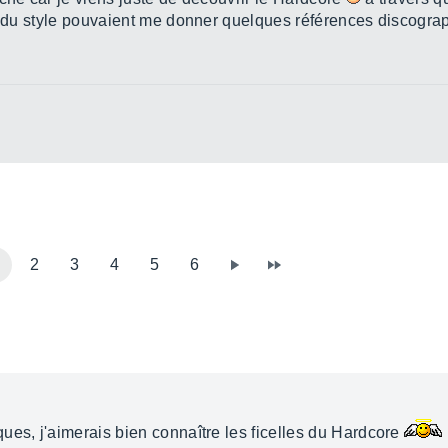
os du style pouvaient me donner quelques références discogra
2
3
4
5
6
ues, j'aimerais bien connaître les ficelles du Hardcore