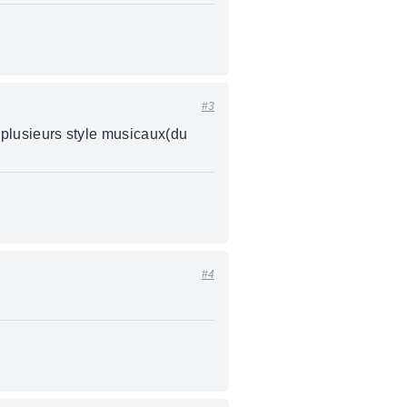
#3
à plusieurs style musicaux(du
#4