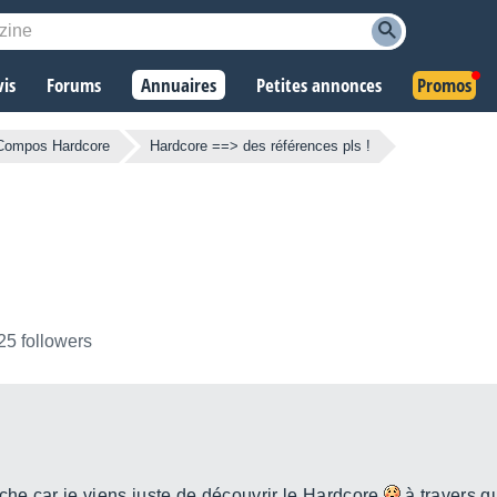
vis
Forums
Annuaires
Petites annonces
Promos
Compos Hardcore
Hardcore ==> des références pls !
25 followers
che car je viens juste de découvrir le Hardcore
à travers q