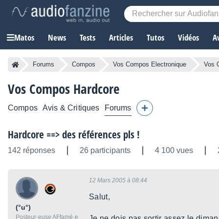
Matos
News
Tests
Articles
Tutos
Vidéos
A
Forums
Compos
Vos Compos Electronique
Vos 
Vos Compos Hardcore
Compos
Avis & Critiques
Forums
Hardcore ==> des références pls !
142 réponses
26 participants
4 100 vues
12 Mars 2005 à 08:44
Salut,
(°u°)
Posteur·euse AFfamé·e
Je ne dois pas sortir assez le diman