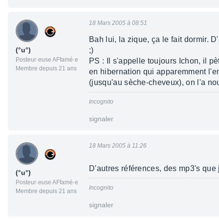
18 Mars 2005 à 08:51
Bah lui, la zique, ça le fait dormir. 
(°u°)
;)
Posteur·euse AFfamé·e
PS : Il s'appelle toujours Ichon, il p
Membre depuis 21 ans
en hibernation qui apparemment l'e
(jusqu'au sèche-cheveux), on l'a nou
Incognito
signaler
18 Mars 2005 à 11:26
D'autres références, des mp3's que j'
(°u°)
Posteur·euse AFfamé·e
Incognito
Membre depuis 21 ans
signaler