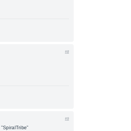
#8
#9
s "SpiralTribe"