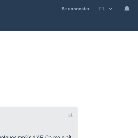
FR
Se connecter
#1
uelques mp3's d'AF. Ca me plaît