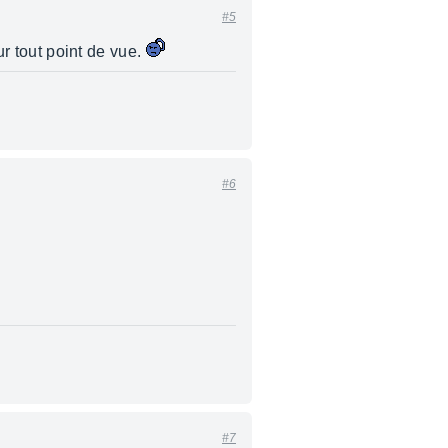
#5
ur tout point de vue.
#6
#7