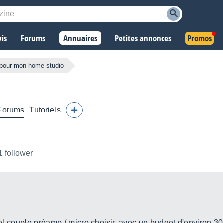
vis
Forums
Annuaires
Petites annonces
Promos
 pour mon home studio
Forums
Tutoriels
1 follower
quel couple préamp / micro choisir, avec un budget d'environ 