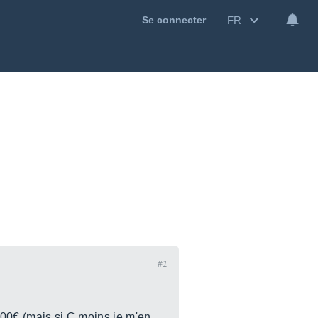
FR
Se connecter
#1
3000€ (mais si C moins je m'en