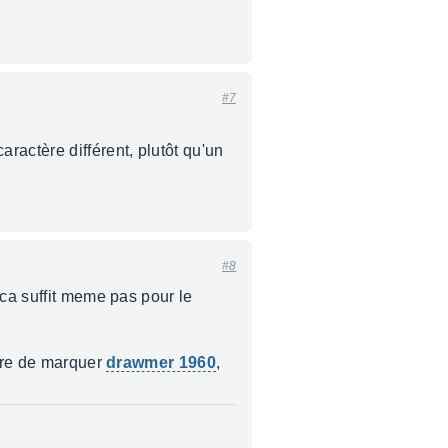
#7
 caractère différent, plutôt qu'un
#8
 ca suffit meme pas pour le
oire de marquer
drawmer 1960
,