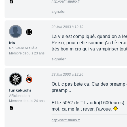
http://palmstudio.fr
signaler
23 Mai 2003 à 12:19
La vie est compliqué. quand on a les
iris
Perso, pour cette somme j'achèterai 
Nouvel·le AFfilié·e
très bon micro qui va vampiriser to
Membre depuis 23 ans
signaler
23 Mai 2003 à 12:26
Oui, c pas bete ca, Car des preamp q
funkakuchi
preamp...
AFicionado·a
Membre depuis 24 ans
Et le 5052 de TL audio(1600euros), a
moi, ca me fait rever, j'avoue.
http://palmstudio.fr