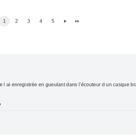
1
2
3
4
5
je l ai enregistrée en gueulant dans l'écouteur d un casque 