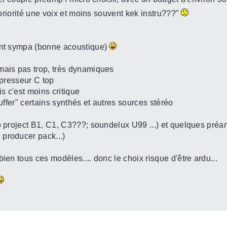
n priorité une voix et moins souvent kek instru???"
ment sympa (bonne acoustique)
mais pas trop, très dynamiques
mpresseur C top
is c'est moins critique
auffer" certains synthés et autres sources stéréo
io project B1, C1, C3???; soundelux U99 ...) et quelques pr
producer pack...)
ien tous ces modèles.... donc le choix risque d'être ardu...