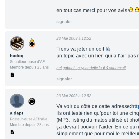
en tout cas merci pour vos avis
signaler
23 Mai 2003 à 12:52
Tiens va jeter un oeil
là
hadoq
un topic avec un lien qui a l'air pas
Squatteur·euse d’AF
Membre depuis 23 ans
nel gabriel - psychedelic lo-fi & vaporstuff
signaler
23 Mai 2003 à 12:52
Va voir du côté de cette adresse:
htt
a.dapt
ils ont testé rien qu'pour toi une ci
Posteur·euse AFfiné·e
(MP3, listing du matos utilisé et phot
Membre depuis 23 ans
ça devrait pouvoir t'aider. En ce qu
simplement que pour moi le meilleur