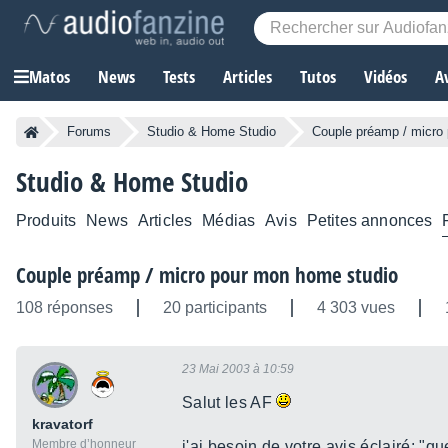
Matos
News
Tests
Articles
Tutos
Vidéos
A
Forums
Studio & Home Studio
Couple préamp / micro
Studio & Home Studio
Produits
News
Articles
Médias
Avis
Petites annonces
Couple préamp / micro pour mon home studio
108 réponses
20 participants
4 303 vues
23 Mai 2003 à 10:59
Salut les AF
kravatorf
Membre d’honneur
j'ai besoin de votre avis éclairé: "