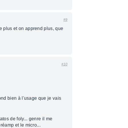
#9
e plus et on apprend plus, que
#10
ond bien à l'usage que je vais
tos de foly... genre il me
réamp et le micro...