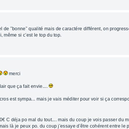
l de "bonne" qualité mais de caractére différent, on progress
, même si c'est le top du top.
merci
lair que ça fait envie....
icros est sympa... mais je vais méditer pour voir si ça corresp
00€ C déja po mal du tout.... mais du coup je vois passer du ma
mais là je peux po. du coup j'essaye d'être cohérent entre le p