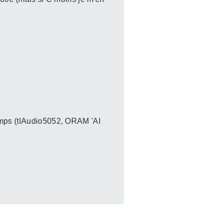
éamps (tlAudio5052, ORAM 'Al