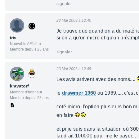
signaler
23 Mai 2003 à 12:40
Je trouve que quand on a du matérie
iris
si on a qu'un micro et qu'un préampli
Nouvel·le AFfilié·e
Membre depuis 23 ans
signaler
23 Mai 2003 à 12:45
Les avis arrivent avec des noms....
kravatorf
Membre d’honneur
le
drawmer 1960
ou 1969..... c'est c
Membre depuis 23 ans
coté micro, l'option plusieurs bon m
en faire
et pi je suis dans la situation où 30
faudrait 10000€ pour me le payer... 