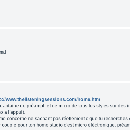
 mal
p://www.thelisteningsessions.com/home.htm
nquantaine de préampli et de micro de tous les styles sur des 
o a l'appui),
i me concerne ne sachant pas réellement c'que tu recherches 
 couple pour ton home studio c'est micro éléctronique, préam