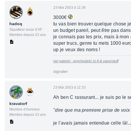
23 Mai 2003 à 11:36
3000€
hadoq
tu vas bien trouver quelque chose je
Squatteur·euse d’AF
un budget pareil, peut être pas dan
Membre depuis 23 ans
je connais pas les prix, mais à mon 
super trucs, genre tu mets 1000 eur
up je veux des noms !
nel gabriel - psychedelic lo-fi & vaporstuff
signaler
23 Mai 2003 à 11:53
Ah ben C rassurant... je suis po le s
kravatorf
Membre d’honneur
"dire que ma premiere prise de voix
Membre depuis 23 ans
je l'avais jamais entendue celle là!..