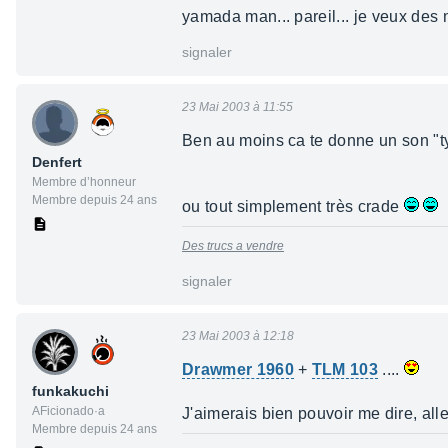
yamada man... pareil... je veux des
signaler
23 Mai 2003 à 11:55
Ben au moins ca te donne un son "ty
Denfert
Membre d’honneur
Membre depuis 24 ans
ou tout simplement très crade
Des trucs a vendre
signaler
23 Mai 2003 à 12:18
Drawmer 1960
+
TLM 103
....
funkakuchi
AFicionado·a
J'aimerais bien pouvoir me dire, alle
Membre depuis 24 ans