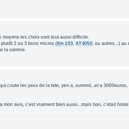
 moyens les choix sont tout aussi difficile.
plutôt 2 ou 3 bons micros (
tlm 103
,
AT4050
, ou autres...) au
ute la somme.
ui coute les yeux de la tete, yen a, summit...et a 3000euros,
 mon avis, c'est vraiment bien aussi...mais bon, c'etait hist