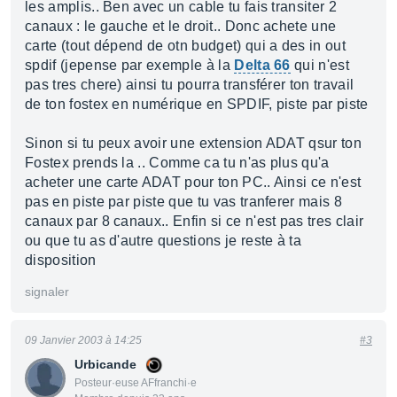
les amplis.. Ben avec un cable tu fais transiter 2
canaux : le gauche et le droit.. Donc achete une
carte (tout dépend de otn budget) qui a des in out
spdif (jepense par exemple à la
Delta 66
qui n'est
pas tres chere) ainsi tu pourra transférer ton travail
de ton fostex en numérique en SPDIF, piste par piste
Sinon si tu peux avoir une extension ADAT qsur ton
Fostex prends la .. Comme ca tu n'as plus qu'a
acheter une carte ADAT pour ton PC.. Ainsi ce n'est
pas en piste par piste que tu vas tranferer mais 8
canaux par 8 canaux.. Enfin si ce n'est pas tres clair
ou que tu as d'autre questions je reste à ta
disposition
signaler
09 Janvier 2003 à 14:25
#3
Urbicande
Posteur·euse AFfranchi·e