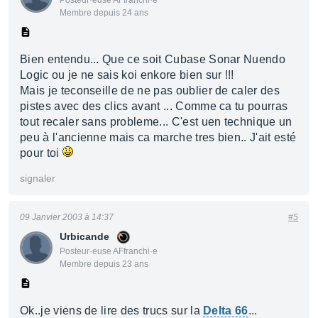
Posteur·euse AFfranchi·e
Membre depuis 24 ans
Bien entendu... Que ce soit Cubase Sonar Nuendo
Logic ou je ne sais koi enkore bien sur !!!
Mais je teconseille de ne pas oublier de caler des
pistes avec des clics avant ... Comme ca tu pourras
tout recaler sans probleme... C'est uen technique un
peu à l'ancienne mais ca marche tres bien.. J'ait esté
pour toi
signaler
09 Janvier 2003 à 14:37
#5
Urbicande
Posteur·euse AFfranchi·e
Membre depuis 23 ans
Ok..je viens de lire des trucs sur la
Delta 66
...