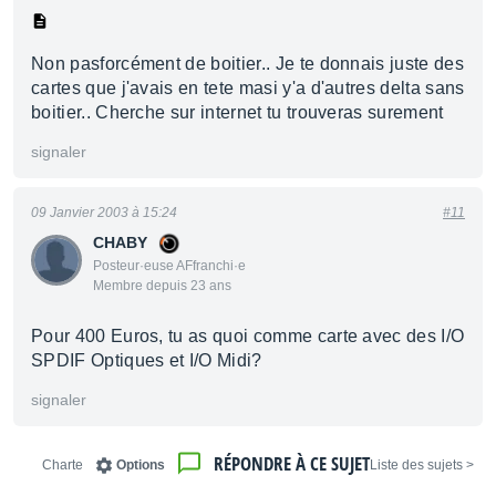
Non pasforcément de boitier.. Je te donnais juste des
cartes que j'avais en tete masi y'a d'autres delta sans
boitier.. Cherche sur internet tu trouveras surement
signaler
09 Janvier 2003 à 15:24
#11
CHABY
Posteur·euse AFfranchi·e
Membre depuis 23 ans
Pour 400 Euros, tu as quoi comme carte avec des I/O
SPDIF Optiques et I/O Midi?
signaler
RÉPONDRE À CE SUJET
Charte
Options
< Liste des sujets