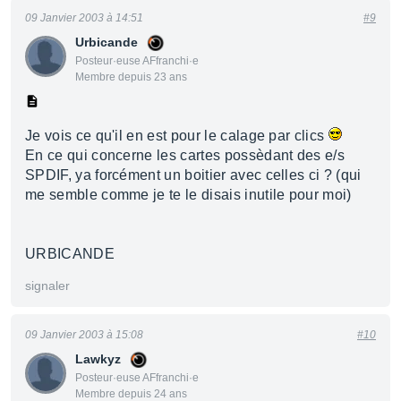
09 Janvier 2003 à 14:51
#9
Urbicande
Posteur·euse AFfranchi·e
Membre depuis 23 ans
Je vois ce qu'il en est pour le calage par clics
En ce qui concerne les cartes possèdant des e/s
SPDIF, ya forcément un boitier avec celles ci ? (qui
me semble comme je te le disais inutile pour moi)
URBICANDE
signaler
09 Janvier 2003 à 15:08
#10
Lawkyz
Posteur·euse AFfranchi·e
Membre depuis 24 ans