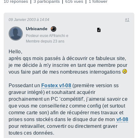
10 réponses
3 participants
616 vues
1 follower
09 Janvier 2003 à 14:04
#1
Urbicande
Posteur·euse AFfranchi·e
Membre depuis 23 ans
Hello,
après qqs mois passés à découvrir ce fabuleux site,
je me décide à m'y inscrire en tant que membre pour
vous faire part de mes nombreuses interrogations
Possedant un
Fostex vf-08
(première version ss
graveur intégré) et souhaitant acquérir
prochainement un PC 'compétitif', j'aimerai savoir ce
que vous me conseilleriez comme config (et surtout
comme carte son) afin de récupérer mes travaux et
prises sons stockés dans le disque dur de mon
vf-08
pour retravailler, convertir ou directement graver
toutes ces données.