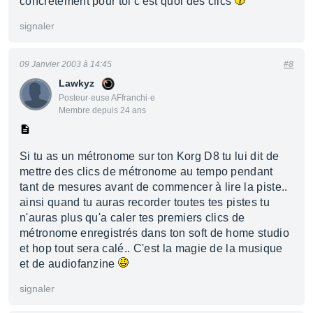
concrètement pour toi c'est quoi des clics
signaler
09 Janvier 2003 à 14:45
#8
Lawkyz
Posteur·euse AFfranchi·e
Membre depuis 24 ans
Si tu as un métronome sur ton Korg D8 tu lui dit de
mettre des clics de métronome au tempo pendant
tant de mesures avant de commencer à lire la piste..
ainsi quand tu auras recorder toutes tes pistes tu
n'auras plus qu'a caler tes premiers clics de
métronome enregistrés dans ton soft de home studio
et hop tout sera calé.. C'est la magie de la musique
et de audiofanzine
signaler