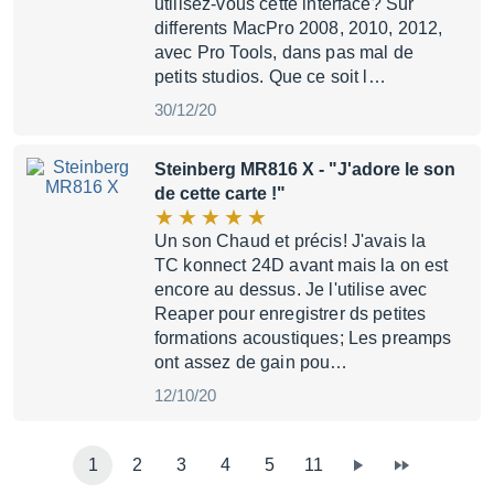
utilisez-vous cette interface? Sur
differents MacPro 2008, 2010, 2012,
avec Pro Tools, dans pas mal de
petits studios. Que ce soit l…
30/12/20
Steinberg MR816 X
- "J'adore le son
de cette carte !"
Un son Chaud et précis! J'avais la
TC konnect 24D avant mais la on est
encore au dessus. Je l'utilise avec
Reaper pour enregistrer ds petites
formations acoustiques; Les preamps
ont assez de gain pou…
12/10/20
1
2
3
4
5
11