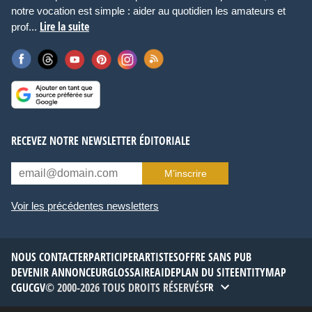
notre vocation est simple : aider au quotidien les amateurs et
Lire la suite
prof...
RECEVEZ NOTRE NEWSLETTER ÉDITORIALE
M’inscrire
Voir les précédentes newsletters
NOUS CONTACTER
PARTICIPER
ARTISTES
OFFRE SANS PUB
DEVENIR ANNONCEUR
GLOSSAIRE
AIDE
PLAN DU SITE
ENTITYMAP
CGU
CGV
© 2000-2026 TOUS DROITS RÉSERVÉS
FR