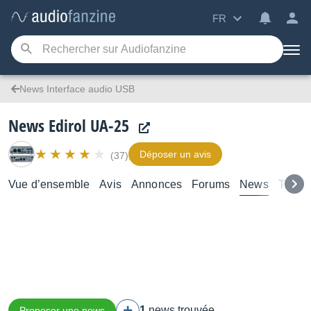
FR
News Interface audio USB
News Edirol UA-25
Déposer un avis
(37)
Vue d’ensemble
Avis
Annonces
Forums
News
Tutori
1
news trouvée
Proposer une news