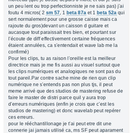
un peu lent ou trop perfectionniste je ne sais pas) j'ai
foutu 4 micros( 2
sm 57
, 1
beta 87a
et 1
beta 52a
qui
sert normalement pour une grosse caisse mais ca
rajoute du gros)devant un caisson d guitare et
aucasque tout paraissait tres bien, et pourtant sur
l'écoute de diff effectivement certaine fréquences
étaient annulées, ca s'entendait et wave lab me la
confirmé)
Pour les clips, tu as raison l'oreille est la meilleur
directrice mais je me fis aussi au visuel surtout que
les clips numériques et analogiques ne sont pas du
tout pareil.Par contre sache mine de rien qun clip
numérique ne s'entends pas non plus tjs, il peut
meme arrivé que des studios de mastering refuse de
faire le master de distri parce quil y aura trop
d'erreurs numériques (enfin je crois que c'est les
studios de mastering) et donc wavelab peut repérer
ces erreurs.
pour le rééchantillonage je t'ai peut etre dit une
connerie jai jamais utilisé ca, ms SF peut aparament