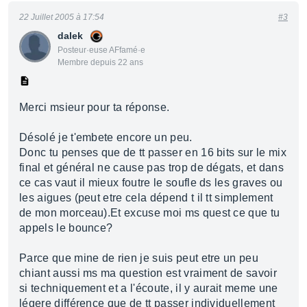
22 Juillet 2005 à 17:54
#3
dalek
Posteur·euse AFfamé·e
Membre depuis 22 ans
Merci msieur pour ta réponse.
Désolé je t'embete encore un peu.
Donc tu penses que de tt passer en 16 bits sur le mix
final et général ne cause pas trop de dégats, et dans
ce cas vaut il mieux foutre le soufle ds les graves ou
les aigues (peut etre cela dépend t il tt simplement
de mon morceau).Et excuse moi ms quest ce que tu
appels le bounce?
Parce que mine de rien je suis peut etre un peu
chiant aussi ms ma question est vraiment de savoir
si techniquement et a l'écoute, il y aurait meme une
légere différence que de tt passer individuellement