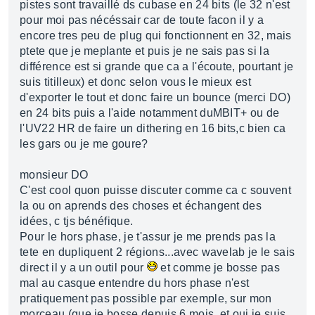
pistes sont travaillé ds cubase en 24 bits (le 32 n'est
pour moi pas nécéssair car de toute facon il y a
encore tres peu de plug qui fonctionnent en 32, mais
ptete que je meplante et puis je ne sais pas si la
différence est si grande que ca a l'écoute, pourtant je
suis titilleux) et donc selon vous le mieux est
d'exporter le tout et donc faire un bounce (merci DO)
en 24 bits puis a l'aide notamment duMBIT+ ou de
l'UV22 HR de faire un dithering en 16 bits,c bien ca
les gars ou je me goure?
monsieur DO
C'est cool quon puisse discuter comme ca c souvent
la ou on aprends des choses et échangent des
idées, c tjs bénéfique.
Pour le hors phase, je t'assur je me prends pas la
tete en dupliquent 2 régions...avec wavelab je le sais
direct il y a un outil pour
et comme je bosse pas
mal au casque entendre du hors phase n'est
pratiquement pas possible par exemple, sur mon
morceau (que je bosse depuis 6 mois, et oui je suis