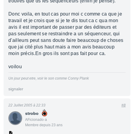
trouves que ds les séquenceurs (enfin je pense).
Donc voila, en tout cas pour moi c comme ca que je
travail et je crois que si je te dis tout ca c qua mon
avis il est important de passer par des éditeurs et
pas seulement se restraindre a un séquenceur, qui
d'ailleurs peut sans doute faire beaucoup de choses
que jai cité plus haut mais a mon avis beaucoup
moin précis.En gros ils sont pas fait pour ca.
voilou
Un jour peut etre, voir le son comme Conny Plank
signaler
22 Juillet 2005 à 22:33
#8
strobo
AFicionado·a
Membre depuis 23 ans