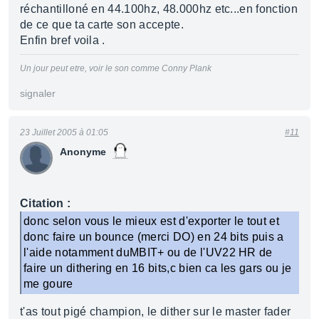
réchantilloné en 44.100hz, 48.000hz etc...en fonction
de ce que ta carte son accepte.
Enfin bref voila .
Un jour peut etre, voir le son comme Conny Plank
signaler
23 Juillet 2005 à 01:05
#11
Anonyme
Citation :
donc selon vous le mieux est d'exporter le tout et
donc faire un bounce (merci DO) en 24 bits puis a
l'aide notamment duMBIT+ ou de l'UV22 HR de
faire un dithering en 16 bits,c bien ca les gars ou je
me goure
t'as tout pigé champion, le dither sur le master fader