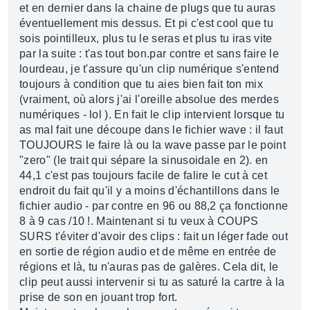
et en dernier dans la chaine de plugs que tu auras
éventuellement mis dessus. Et pi c'est cool que tu
sois pointilleux, plus tu le seras et plus tu iras vite
par la suite : t'as tout bon.par contre et sans faire le
lourdeau, je t'assure qu'un clip numérique s'entend
toujours à condition que tu aies bien fait ton mix
(vraiment, où alors j'ai l'oreille absolue des merdes
numériques - lol ). En fait le clip intervient lorsque tu
as mal fait une découpe dans le fichier wave : il faut
TOUJOURS le faire là ou la wave passe par le point
"zero" (le trait qui sépare la sinusoidale en 2). en
44,1 c'est pas toujours facile de falire le cut à cet
endroit du fait qu'il y a moins d'échantillons dans le
fichier audio - par contre en 96 ou 88,2 ça fonctionne
8 à 9 cas /10 !. Maintenant si tu veux à COUPS
SURS t'éviter d'avoir des clips : fait un léger fade out
en sortie de région audio et de même en entrée de
régions et là, tu n'auras pas de galères. Cela dit, le
clip peut aussi intervenir si tu as saturé la cartre à la
prise de son en jouant trop fort.