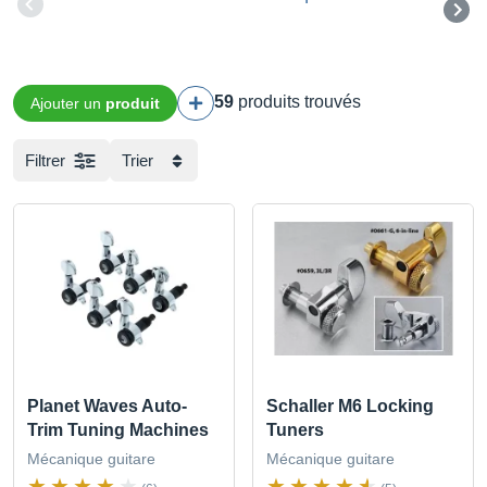
59
produits trouvés
Ajouter un
produit
Filtrer
Trier
Planet Waves Auto-
Schaller M6 Locking
Trim Tuning Machines
Tuners
Mécanique guitare
Mécanique guitare