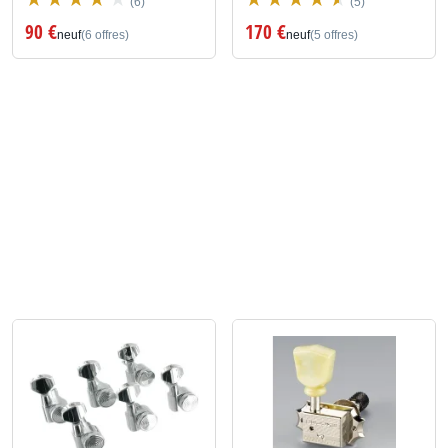
(6)
(5)
90 €
170 €
neuf
(6 offres)
neuf
(5 offres)