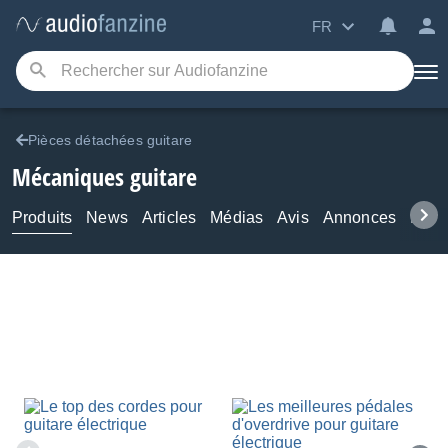
FR
Pièces détachées guitare
Mécaniques guitare
Produits
News
Articles
Médias
Avis
Annonces
Foru