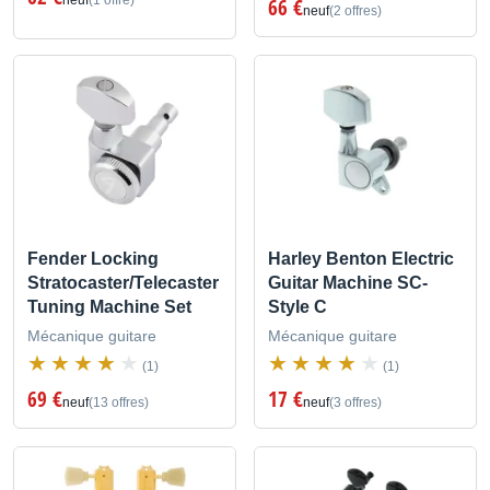
neuf
(1 offre)
66 €
neuf
(2 offres)
Fender Locking
Harley Benton Electric
Stratocaster/Telecaster
Guitar Machine SC-
Tuning Machine Set
Style C
Mécanique guitare
Mécanique guitare
(1)
(1)
69 €
17 €
neuf
(13 offres)
neuf
(3 offres)