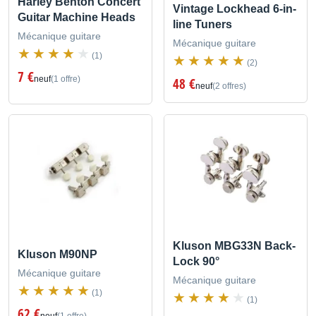
Harley Benton Concert
Vintage Lockhead 6-in-
Guitar Machine Heads
line Tuners
Mécanique guitare
Mécanique guitare
(1)
(2)
7 €
neuf
(1 offre)
48 €
neuf
(2 offres)
Kluson MBG33N Back-
Kluson M90NP
Lock 90°
Mécanique guitare
Mécanique guitare
(1)
(1)
62 €