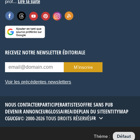
Lire la suite
prof...
RECEVEZ NOTRE NEWSLETTER ÉDITORIALE
M’inscrire
Voir les précédentes newsletters
NOUS CONTACTER
PARTICIPER
ARTISTES
OFFRE SANS PUB
DEVENIR ANNONCEUR
GLOSSAIRE
AIDE
PLAN DU SITE
ENTITYMAP
CGU
CGV
© 2000-2026 TOUS DROITS RÉSERVÉS
FR
Thème :
Défaut