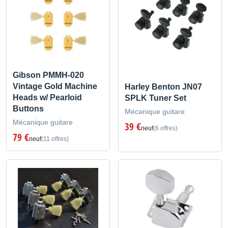
Gibson PMMH-020
Vintage Gold Machine
Harley Benton JN07
Heads w/ Pearloid
SPLK Tuner Set
Buttons
Mécanique guitare
Mécanique guitare
39 €
neuf
(6 offres)
79 €
neuf
(11 offres)