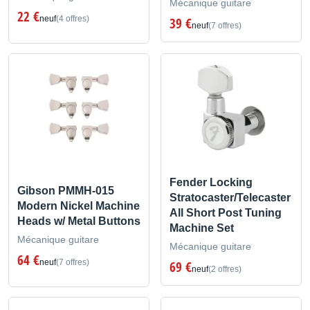
Mécanique guitare
22 €
neuf
(4 offres)
39 €
neuf
(7 offres)
Fender Locking
Gibson PMMH-015
Stratocaster/Telecaster
Modern Nickel Machine
All Short Post Tuning
Heads w/ Metal Buttons
Machine Set
Mécanique guitare
Mécanique guitare
64 €
neuf
(7 offres)
69 €
neuf
(2 offres)