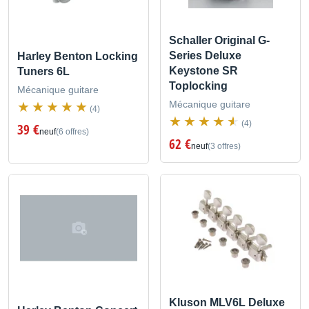
Schaller Original G-
Series Deluxe
Harley Benton Locking
Keystone SR
Tuners 6L
Toplocking
Mécanique guitare
Mécanique guitare
(4)
(4)
39 €
neuf
(6 offres)
62 €
neuf
(3 offres)
Kluson MLV6L Deluxe