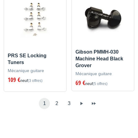
Gibson PMMH-030
PRS SE Locking
Machine Head Black
Tuners
Grover
Mécanique guitare
Mécanique guitare
109 €
neuf
(3 offres)
69 €
neuf
(5 offres)
1
2
3