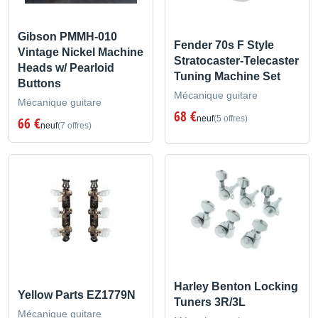
Gibson PMMH-010
Fender 70s F Style
Vintage Nickel Machine
Stratocaster-Telecaster
Heads w/ Pearloid
Tuning Machine Set
Buttons
Mécanique guitare
Mécanique guitare
68 €
neuf
(5 offres)
66 €
neuf
(7 offres)
Harley Benton Locking
Yellow Parts EZ1779N
Tuners 3R/3L
Mécanique guitare