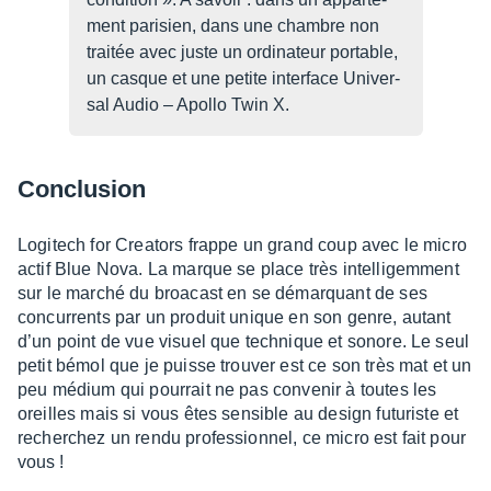
ment pari­sien, dans une chambre non
trai­tée avec juste un ordi­na­teur portable,
un casque et une petite inter­face Univer­
sal Audio – Apollo Twin X.
Conclu­sion
Logi­tech for Crea­tors frappe un grand coup avec le micro
actif Blue Nova. La marque se place très intel­li­gem­ment
sur le marché du broa­cast en se démarquant de ses
concur­rents par un produit unique en son genre, autant
d’un point de vue visuel que tech­nique et sonore. Le seul
petit bémol que je puisse trou­ver est ce son très mat et un
peu médium qui pour­rait ne pas conve­nir à toutes les
oreilles mais si vous êtes sensible au design futu­riste et
recher­chez un rendu profes­sion­nel, ce micro est fait pour
vous !