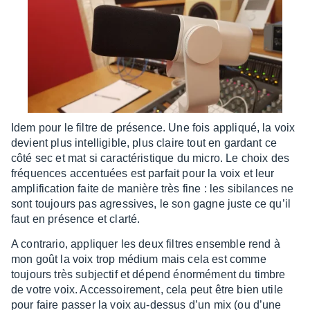
Idem pour le filtre de présence. Une fois appliqué, la voix
devient plus intel­li­gible, plus claire tout en gardant ce
côté sec et mat si carac­té­ris­tique du micro. Le choix des
fréquences accen­tuées est parfait pour la voix et leur
ampli­fi­ca­tion faite de manière très fine : les sibi­lances ne
sont toujours pas agres­sives, le son gagne juste ce qu’il
faut en présence et clarté.
A contra­rio, appliquer les deux filtres ensemble rend à
mon goût la voix trop médium mais cela est comme
toujours très subjec­tif et dépend énor­mé­ment du timbre
de votre voix. Acces­soi­re­ment, cela peut être bien utile
pour faire passer la voix au-dessus d’un mix (ou d’une