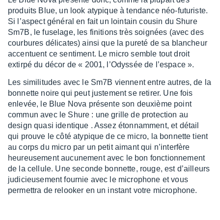
produits Blue, un look atypique à tendance néo-futu­riste.
Si l’as­pect géné­ral en fait un loin­tain cousin du Shure
Sm7B, le fuse­lage, les fini­tions très soignées (avec des
cour­bures déli­cates) ainsi que la pureté de sa blan­cheur
accen­tuent ce senti­ment. Le micro semble tout droit
extirpé du décor de « 2001, l’Odys­sée de l’es­pace ».
Les simi­li­tudes avec le Sm7B viennent entre autres, de la
bonnette noire qui peut juste­ment se reti­rer. Une fois
enle­vée, le Blue Nova présente son deuxième point
commun avec le Shure : une grille de protec­tion au
design quasi iden­tique . Assez éton­nam­ment, et détail
qui prouve le côté atypique de ce micro, la bonnette tient
au corps du micro par un petit aimant qui n’in­ter­fère
heureu­se­ment aucu­ne­ment avec le bon fonc­tion­ne­ment
de la cellule. Une seconde bonnette, rouge, est d’ailleurs
judi­cieu­se­ment four­nie avec le micro­phone et vous
permet­tra de reloo­ker en un instant votre micro­phone.