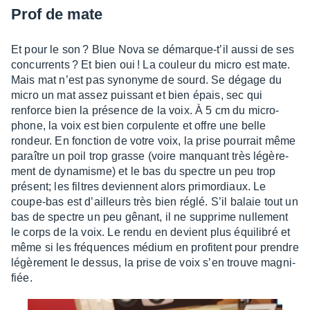
Prof de mate
Et pour le son ? Blue Nova se démarque-t’il aussi de ses
concur­rents ? Et bien oui ! La couleur du micro est mate.
Mais mat n’est pas syno­nyme de sourd. Se dégage du
micro un mat assez puis­sant et bien épais, sec qui
renforce bien la présence de la voix. À 5 cm du micro­
phone, la voix est bien corpu­lente et offre une belle
rondeur. En fonc­tion de votre voix, la prise pour­rait même
paraître un poil trop grasse (voire manquant très légè­re­
ment de dyna­misme) et le bas du spectre un peu trop
présent; les filtres deviennent alors primor­diaux. Le
coupe-bas est d’ailleurs très bien réglé. S’il balaie tout un
bas de spectre un peu gênant, il ne supprime nulle­ment
le corps de la voix. Le rendu en devient plus équi­li­bré et
même si les fréquences médium en profitent pour prendre
légè­re­ment le dessus, la prise de voix s’en trouve magni­
fiée.