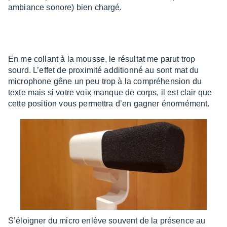
ambiance sonore) bien chargé.
En me collant à la mousse, le résul­tat me parut trop
sourd. L’ef­fet de proxi­mité addi­tionné au sont mat du
micro­phone gêne un peu trop à la compré­hen­sion du
texte mais si votre voix manque de corps, il est clair que
cette posi­tion vous permet­tra d’en gagner énor­mé­ment.
S’éloi­gner du micro enlève souvent de la présence au