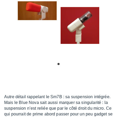
Autre détail rappe­lant le Sm7B : sa suspen­sion inté­grée.
Mais le Blue Nova sait aussi marquer sa singu­la­rité : la
suspen­sion n’est reliée que par le côté droit du micro. Ce
qui pour­rait de prime abord passer pour un peu gadget se