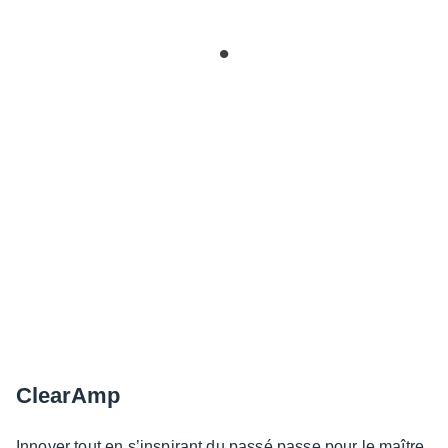
Clea­rAmp
Inno­ver tout en s’ins­pi­rant du passé passe pour le maître