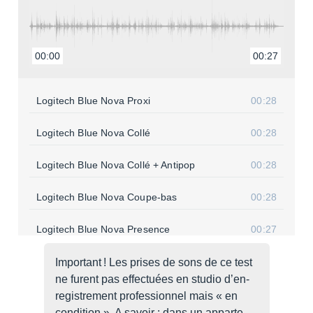
00:00
00:27
Logi­tech Blue Nova Proxi
00:28
Logi­tech Blue Nova Collé
00:28
Logi­tech Blue Nova Collé + Anti­pop
00:28
Logi­tech Blue Nova Coupe-bas
00:28
Logi­tech Blue Nova Presence
00:27
Logi­tech Blue Nova Coupe-bas + Presence
00:28
Impor­tant ! Les prises de sons de ce test
ne furent pas effec­tuées en studio d’en­
Logi­tech Blue Nova 20cm
00:27
re­gis­tre­ment profes­sion­nel mais « en
condi­tion ». A savoir : dans un appar­te­