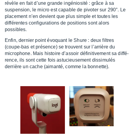
révèle en fait d’une grande ingé­nio­sité : grâce à sa
suspen­sion, le micro est capable de pivo­ter sur 290°. Le
place­ment n’en devient que plus simple et toutes les
diffé­rentes confi­gu­ra­tions de posi­tions sont alors
possibles.
Enfin, dernier point évoquant le Shure : deux filtres
(coupe-bas et présence) se trouvent sur l’ar­rière du
micro­phone. Mais histoire d’as­soir défi­ni­ti­ve­ment sa diffé­
rence, ils sont cette fois astu­cieu­se­ment dissi­mu­lés
derrière un cache (aimanté, comme la bonnette).