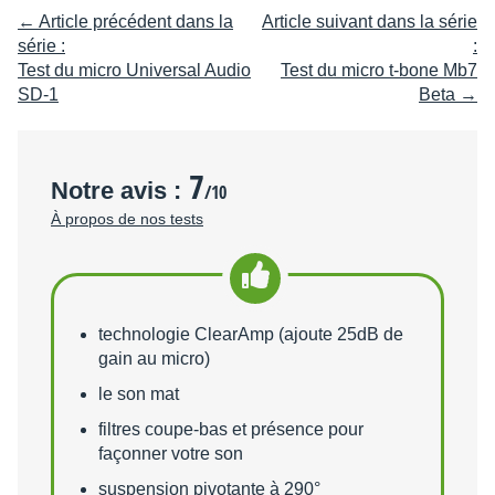
← Article précédent dans la
Article suivant dans la série
série :
:
Test du micro Universal Audio
Test du micro t-bone Mb7
SD-1
Beta →
7
Notre avis :
/10
À propos de nos tests
Points forts
technologie ClearAmp (ajoute 25dB de
gain au micro)
le son mat
filtres coupe-bas et présence pour
façonner votre son
suspension pivotante à 290°