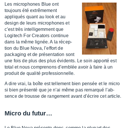
Les micro­phones Blue ont
toujours été extrê­me­ment
appliqués quant au look et au
design de leurs micro­phones et
c’est très intel­li­gem­ment que
Logi­tech For Crea­tors conti­nue
dans la même lignée. A la récep­
tion du Blue Nova, l’ef­fort de
packa­ging et de présen­ta­tion sont
une fois de plus des plus évidents. Le soin apporté est
total et nous compre­nons d’em­blée avoir à faire à un
produit de qualité profes­sion­nelle.
A dire vrai, la boîte est telle­ment bien pensée et le micro
si bien présenté que je n’ai même pas remarqué l’ab­
sence de trousse de range­ment avant d’écrire cet article.
Micro du futur…
Le Blue Nova présente donc, comme la plupart des