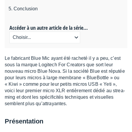
Conclusion
Accéder à un autre article de la série...
Le fabri­cant Blue Mic ayant été racheté il y a peu, c’est
sous la marque Logi­tech For Crea­tors que sort leur
nouveau micro Blue Nova. Si la société Blue est répu­tée
pour leurs micros à large membrane « Blue­Bot­tle » ou
« Kiwi » comme pour leur petits micros USB « Yeti »,
voici leur premier micro XLR entiè­re­ment dédié au strea­
ming et dont les spéci­fi­ci­tés tech­niques et visuelles
semblent plus qu’at­trayantes.
Présen­ta­tion