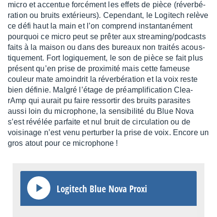
micro et accen­tue forcé­ment les effets de pièce (réver­bé­
ra­tion ou bruits exté­rieurs). Cepen­dant, le Logi­tech relève
ce défi haut la main et l’on comprend instan­ta­né­ment
pourquoi ce micro peut se prêter aux strea­ming/podcasts
faits à la maison ou dans des bureaux non trai­tés acous­
tique­ment. Fort logique­ment, le son de pièce se fait plus
présent qu’en prise de proxi­mité mais cette fameuse
couleur mate amoin­drit la réver­bé­ra­tion et la voix reste
bien défi­nie. Malgré l’étage de préam­pli­fi­ca­tion Clea­
rAmp qui aurait pu faire ressor­tir des bruits para­sites
aussi loin du micro­phone, la sensi­bi­lité du Blue Nova
s’est révé­lée parfaite et nul bruit de circu­la­tion ou de
voisi­nage n’est venu pertur­ber la prise de voix. Encore un
gros atout pour ce micro­phone !
Logi­tech Blue Nova Proxi