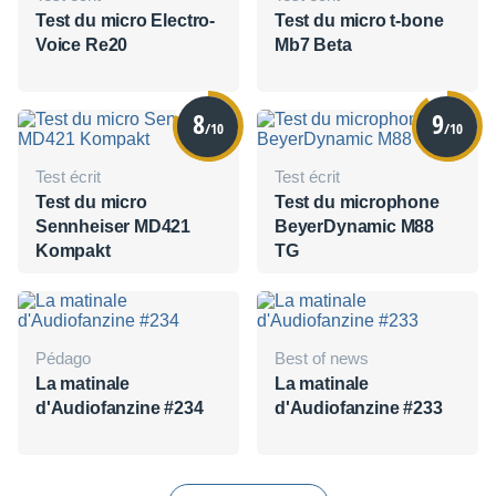
Test du micro Electro-
Test du micro t-bone
Voice Re20
Mb7 Beta
8
9
/10
/10
Test écrit
Test écrit
Test du micro
Test du microphone
Sennheiser MD421
BeyerDynamic M88
Kompakt
TG
Pédago
Best of news
La matinale
La matinale
d'Audiofanzine #234
d'Audiofanzine #233