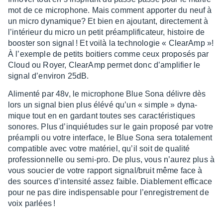
mot de ce micro­phone. Mais comment appor­ter du neuf à
un micro dyna­mique? Et bien en ajou­tant, direc­te­ment à
l’in­té­rieur du micro un petit préam­pli­fi­ca­teur, histoire de
boos­ter son signal ! Et voilà la tech­no­lo­gie « Clea­rAmp »!
À l’exemple de petits boitiers comme ceux propo­sés par
Cloud ou Royer, Clea­rAmp permet donc d’am­pli­fier le
signal d’en­vi­ron 25dB.
Alimenté par 48v, le micro­phone Blue Sona délivre dès
lors un signal bien plus élévé qu’un « simple » dyna­
mique tout en en gardant toutes ses carac­té­ris­tiques
sonores. Plus d’inquié­tudes sur le gain proposé par votre
préam­pli ou votre inter­face, le Blue Sona sera tota­le­ment
compa­tible avec votre maté­riel, qu’il soit de qualité
profes­sion­nelle ou semi-pro. De plus, vous n’au­rez plus à
vous soucier de votre rapport signal/bruit même face à
des sources d’in­ten­sité assez faible. Diable­ment effi­cace
pour ne pas dire indis­pen­sable pour l’en­re­gis­tre­ment de
voix parlées !