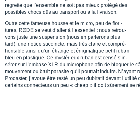
regrette que l’en­semble ne soit pas mieux protégé des
possibles chocs dûs au trans­port ou à la livrai­son.
Outre cette fameuse housse et le micro, peu de fiori­
tures, RØDE se veut d’al­ler à l’es­sen­tiel : nous retrou­
vons juste une suspen­sion (nous en parle­rons plus
tard), une notice succincte, mais très claire et compré­
hen­sible ainsi qu’un étrange et énig­ma­tique petit ruban
bleu en plas­tique. Ce mysté­rieux ruban est censé s’in­
sé­rer sur l’em­base XLR du micro­phone afin de bloquer le câ
mouve­ment ou bruit para­site qu’il pour­rait induire. N’aya
Procas­ter, j’avoue être resté un peu dubi­ta­tif devant l’uti­li
certains connec­teurs un peu « cheap » il doit sûre­ment se ré