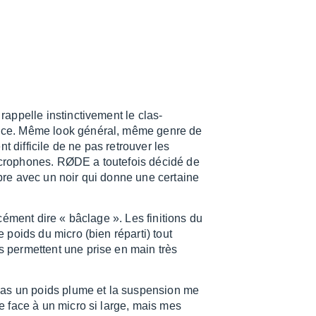
appelle instinc­ti­ve­ment le clas­
ice. Même look géné­ral, même genre de
ent diffi­cile de ne pas retrou­ver les
cro­phones. RØDE a toute­fois décidé de
bre avec un noir qui donne une certaine
cé­ment dire « bâclage ». Les fini­tions du
e poids du micro (bien réparti) tout
s permettent une prise en main très
 pas un poids plume et la suspen­sion me
le face à un micro si large, mais mes