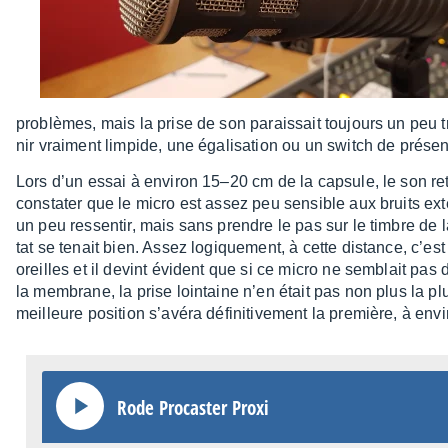
problèmes, mais la prise de son parais­sait toujours un peu t
nir vrai­ment limpide, une égali­sa­tion ou un switch de prése
Lors d’un essai à envi­ron 15–20 cm de la capsule, le son retr
consta­ter que le micro est assez peu sensible aux bruits exté
un peu ressen­tir, mais sans prendre le pas sur le timbre de la
tat se tenait bien. Assez logique­ment, à cette distance, c’e
oreilles et il devint évident que si ce micro ne semblait pas
la membrane, la prise loin­taine n’en était pas non plus la 
meilleure posi­tion s’avéra défi­ni­ti­ve­ment la première, à en
Rode Procas­ter Proxi