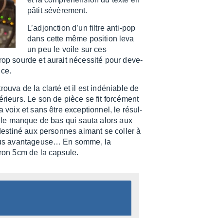
pâtit sévè­re­ment.
L’adjonc­tion d’un filtre anti-pop
dans cette même posi­tion leva
un peu le voile sur ces
rop sourde et aurait néces­sité pour deve­
nce.
ouva de la clarté et il est indé­niable de
­rieurs. Le son de pièce se fit forcé­ment
 voix et sans être excep­tion­nel, le résul­
st le manque de bas qui sauta alors aux
 destiné aux personnes aimant se coller à
plus avan­ta­geu­se… En somme, la
vi­ron 5cm de la capsule.