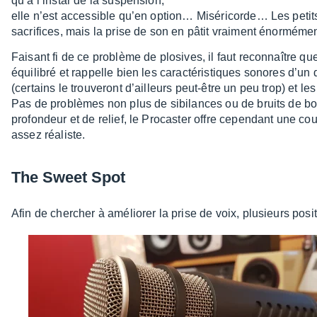
qu’à l’ins­tar de la suspen­sion,
elle n’est acces­sible qu’en option… Misé­ri­cor­de… Les peti
sacri­fices, mais la prise de son en pâtit vrai­ment énor­mé­men
Faisant fi de ce problème de plosives, il faut recon­naître qu
équi­li­bré et rappelle bien les carac­té­ris­tiques sonores d’
(certains le trou­ve­ront d’ailleurs peut-être un peu trop) et l
Pas de problèmes non plus de sibi­lances ou de bruits de bo
profon­deur et de relief, le Procas­ter offre cepen­dant une c
assez réaliste.
The Sweet Spot
Afin de cher­cher à amélio­rer la prise de voix, plusieurs posi­