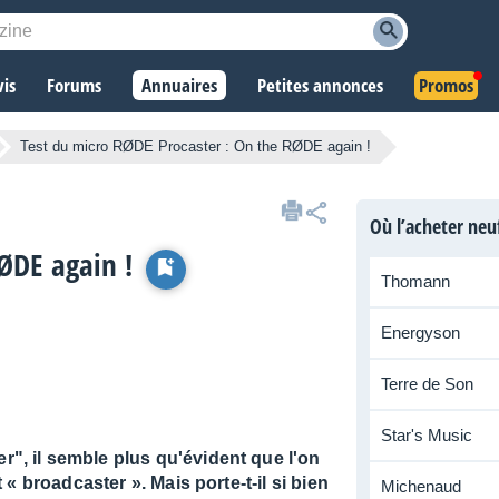
vis
Forums
Annuaires
Petites annonces
Promos
Test du micro RØDE Procaster : On the RØDE again !
Où l’acheter neu
ØDE again !
Thomann
Energyson
Terre de Son
Star's Music
, il semble plus qu'évident que l'on
« broadcaster ». Mais porte-t-il si bien
Michenaud