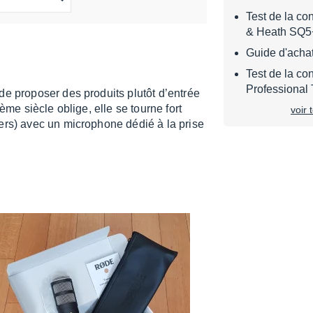
Test de la c
& Heath SQ5
Guide d'achat
Test de la co
Professiona
de propo­ser des produits plutôt d’en­trée
ème siècle oblige, elle se tourne fort
voir 
mers) avec un micro­phone dédié à la prise