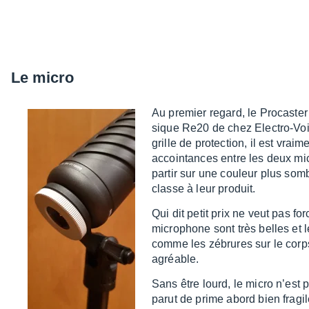
Le micro
Au premier regard, le Procas­ter r
sique Re20 de chez Elec­tro-Vo
grille de protec­tion, il est vrai­m
accoin­tances entre les deux mi
partir sur une couleur plus som
classe à leur produit.
Qui dit petit prix ne veut pas for
micro­phone sont très belles et l
comme les zébrures sur le corp
agréable.
Sans être lourd, le micro n’est
parut de prime abord bien fragi