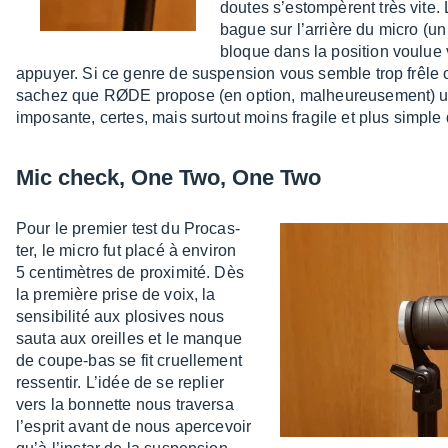
doutes s’es­tom­pèrent très vite.
bague sur l’ar­rière du micro (
bloque dans la posi­tion voulue v
appuyer. Si ce genre de suspen­sion vous semble trop frêle 
sachez que RØDE propose (en option, malheu­reu­se­ment) un
impo­sante, certes, mais surtout moins fragile et plus simple d’ut
Mic check, One Two, One Two
Pour le premier test du Procas­
ter, le micro fut placé à envi­ron
5 centi­mètres de proxi­mité. Dès
la première prise de voix, la
sensi­bi­lité aux plosives nous
sauta aux oreilles et le manque
de coupe-bas se fit cruel­le­ment
ressen­tir. L’idée de se replier
vers la bonnette nous traversa
l’es­prit avant de nous aper­ce­voir