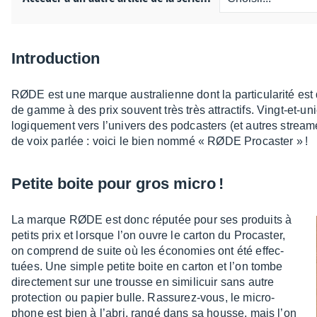
Intro­duc­tion
RØDE est une marque austra­lienne dont la parti­cu­la­rité est 
de gamme à des prix souvent très très attrac­tifs. Vingt-et-uni
logique­ment vers l’uni­vers des podcas­ters (et autres strea­
de voix parlée : voici le bien nommé « RØDE Procas­ter » !
Petite boite pour gros micro !
La marque RØDE est donc répu­tée pour ses produits à
petits prix et lorsque l’on ouvre le carton du Procas­ter,
on comprend de suite où les écono­mies ont été effec­
tuées. Une simple petite boite en carton et l’on tombe
direc­te­ment sur une trousse en simi­li­cuir sans autre
protec­tion ou papier bulle. Rassu­rez-vous, le micro­
phone est bien à l’abri, rangé dans sa housse, mais l’on