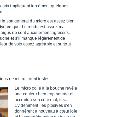
ts prix impliquent forcé­ment quelques
t.
e le son géné­ral du micro est assez bien
un dyna­mique. Le rendu est assez mat
es aigus ne sont aucu­ne­ment agres­sifs.
uche et s’il manque légè­re­ment de
ouleur de voix assez agréable et surtout
tions de micro furent testés.
Le micro collé à la bouche révéla
une couleur bien trop sourde et
accen­tua son côté mat, sec.
Évidem­ment, les plosives s’en
donnèrent à nouveau à cœur joie
et la compré­hen­sion du texte en