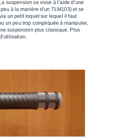
 La suspen­sion se visse à l’aide d’une
un peu à la manière d’un TLM103) et se
ia un petit loquet sur lequel il faut
ou un peu trop compliquée à mani­pu­ler,
e suspen­sion plus clas­sique. Plus
i­li­sa­tion.