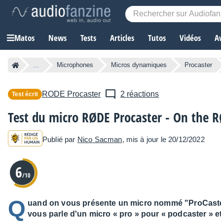
Matos
News
Tests
Articles
Tutos
Vidéos
A
...
Microphones
Micros dynamiques
Procaster
RODE
Procaster
2 réactions
Test écrit
Test du micro RØDE Procaster - On the R
Publié par
Nico Sacman
, mis à jour le 20/12/2022
6
/10
Q
uand on vous présente un micro nommé "ProCaster"
vous parle d'un micro « pro » pour « podcaster » et 