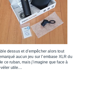
ble dessus et d’em­pê­cher alors tout
nt remarqué aucun jeu sur l’em­base XLR du
té de ce ruban, mais j’ima­gine que face à
vé­ler utile…