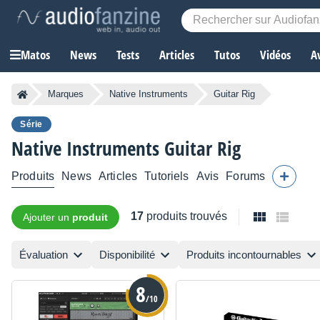
Matos
News
Tests
Articles
Tutos
Vidéos
A
Marques
Native Instruments
Guitar Rig
Série
Native Instruments
Guitar Rig
Produits
News
Articles
Tutoriels
Avis
Forums
17
produits trouvés
Ajouter un
produit
Évaluation
Disponibilité
Produits incontournables
8
/10