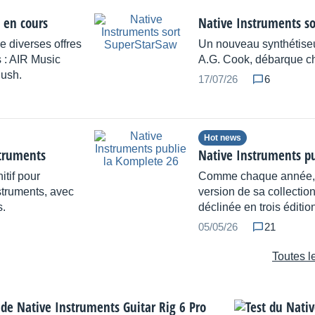
 en cours
Native Instruments s
 diverses offres
Un nouveau synthétiseur
 : AIR Music
A.G. Cook, débarque ch
ush.
17/07/26
6
Hot news
struments
Native Instruments p
tif pour
Comme chaque année, l
nstruments, avec
version de sa collection 
s.
déclinée en trois éditio
05/05/26
21
Toutes l