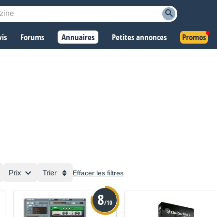
vis
Forums
Annuaires
Petites annonces
Promos
Prix
Trier
Effacer les filtres
8
/10