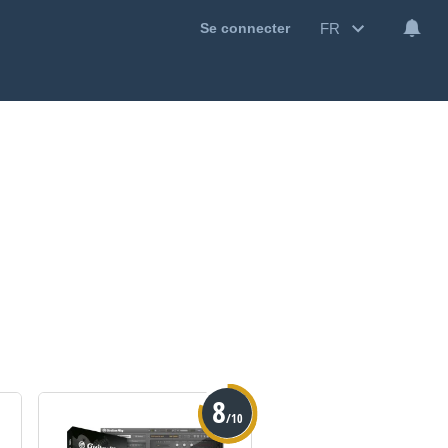
FR
Se connecter
8
/10