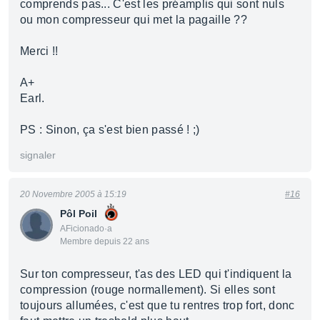
comprends pas... C'est les préamplis qui sont nuls
ou mon compresseur qui met la pagaille ??
Merci !!
A+
Earl.
PS : Sinon, ça s'est bien passé ! ;)
signaler
20 Novembre 2005 à 15:19
#16
Pôl Poil
AFicionado·a
Membre depuis 22 ans
Sur ton compresseur, t'as des LED qui t'indiquent la
compression (rouge normallement). Si elles sont
toujours allumées, c'est que tu rentres trop fort, donc