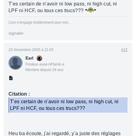
T'es certain de n'avoir ni low pass, ni high cut, ni
LPF ni HCF, ou tous ces trucs???
Ceci n'engage évidemment que moi...
signaler
20 Novembre 2005 à 11:05
#15
Earl
Posteur·euse AFfamé·e
Membre depuis 24 ans
Citation :
T'es certain de n'avoir ni low pass, ni high cut, ni
LPF ni HCF, ou tous ces trucs???
Heu ba écoute, j'ai regardé, y'a juste des réglages