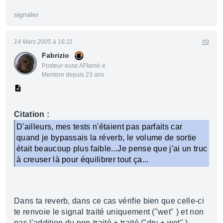
signaler
14 Mars 2005 à 16:11
#9
Fabrizio
Posteur·euse AFfamé·e
Membre depuis 23 ans
Citation :
D'ailleurs, mes tests n'étaient pas parfaits car
quand je bypassais la réverb, le volume de sortie
était beaucoup plus faible...Je pense que j'ai un truc
à creuser là pour équilibrer tout ça...
Dans ta reverb, dans ce cas vérifie bien que celle-ci
te renvoie le signal traité uniquement ("wet" ) et non
pas l'addition du non-traité + traité ("dry + wet" )