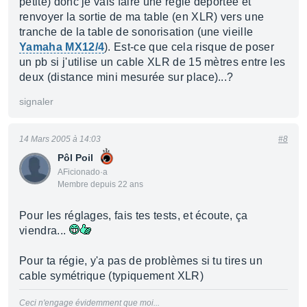
petite) donc je vais faire une régie déportée et
renvoyer la sortie de ma table (en XLR) vers une
tranche de la table de sonorisation (une vieille
Yamaha MX12/4
). Est-ce que cela risque de poser
un pb si j'utilise un cable XLR de 15 mètres entre les
deux (distance mini mesurée sur place)...?
signaler
14 Mars 2005 à 14:03
#8
Pôl Poil
AFicionado·a
Membre depuis 22 ans
Pour les réglages, fais tes tests, et écoute, ça
viendra...
Pour ta régie, y'a pas de problèmes si tu tires un
cable symétrique (typiquement XLR)
Ceci n'engage évidemment que moi...