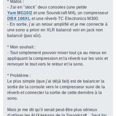
* Matos :
- J'ai en "stock" deux consoles (une petite
Yam MG10/2
et une Soundcraft M4), un compresseur
DBX 166XL
et une réverb TC Electronics M300.
- En sortie, j'ai un retour amplifié et je me connecte à
une sono a priori en XLR balancé voir en jack non
balancé (pas sûr).
* Mon souhait :
- Tout simplement pouvoir mixer tout ça au mieux en
appliquant la compression et la réverb sur les voix et
renvoyer le tout vers le retour et la sono.
* Problème :
Le plus simple (que j'ai déjà fait) est de balancer la
sortie de la console vers le compresseur suivi de la
réverb et connecter la sortie de cette dernière à la
sono.
Mais je me dit qu'il serait peut-être plus sérieux
d'utiliser les AUX/returns de la Soundcraft... Seul hic,