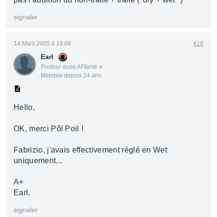
signaler
14 Mars 2005 à 19:06
#10
Earl
Posteur·euse AFfamé·e
Membre depuis 24 ans
Hello,
OK, merci Pôl Poil !
Fabrizio, j'avais effectivement réglé en Wet
uniquement...
A+
Earl.
signaler