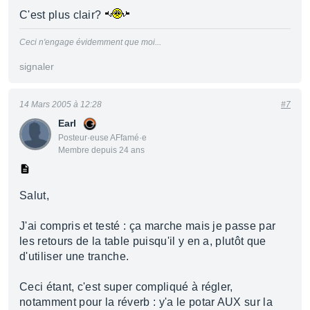
C'est plus clair?
Ceci n'engage évidemment que moi...
signaler
14 Mars 2005 à 12:28
#7
Earl
Posteur·euse AFfamé·e
Membre depuis 24 ans
Salut,
J'ai compris et testé : ça marche mais je passe par
les retours de la table puisqu'il y en a, plutôt que
d'utiliser une tranche.
Ceci étant, c'est super compliqué à régler,
notamment pour la réverb : y'a le potar AUX sur la