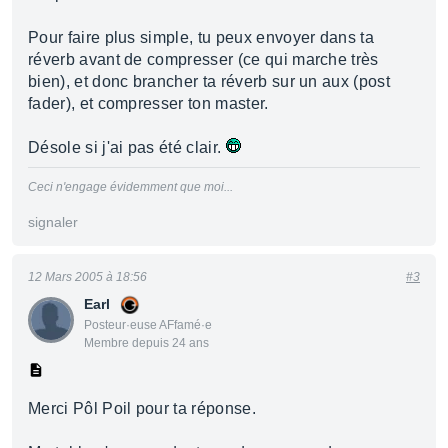
Pour faire plus simple, tu peux envoyer dans ta
réverb avant de compresser (ce qui marche très
bien), et donc brancher ta réverb sur un aux (post
fader), et compresser ton master.
Désole si j'ai pas été clair.
Ceci n'engage évidemment que moi...
signaler
12 Mars 2005 à 18:56
#3
Earl
Posteur·euse AFfamé·e
Membre depuis 24 ans
Merci Pôl Poil pour ta réponse.