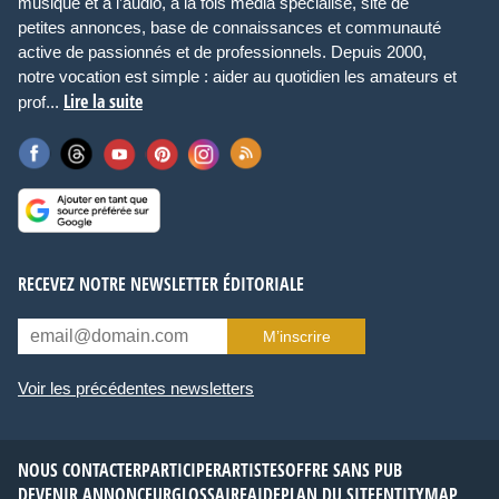
musique et à l’audio, à la fois média spécialisé, site de
petites annonces, base de connaissances et communauté
active de passionnés et de professionnels. Depuis 2000,
notre vocation est simple : aider au quotidien les amateurs et
Lire la suite
prof...
RECEVEZ NOTRE NEWSLETTER ÉDITORIALE
M’inscrire
Voir les précédentes newsletters
NOUS CONTACTER
PARTICIPER
ARTISTES
OFFRE SANS PUB
DEVENIR ANNONCEUR
GLOSSAIRE
AIDE
PLAN DU SITE
ENTITYMAP