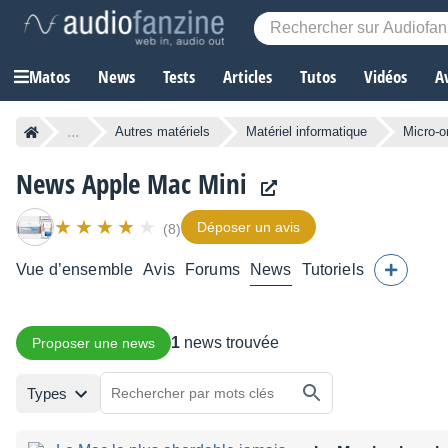
Matos
News
Tests
Articles
Tutos
Vidéos
A
...
Autres matériels
Matériel informatique
Micro-o
News Apple Mac Mini
Déposer un avis
(8)
Vue d’ensemble
Avis
Forums
News
Tutoriels
1
news trouvée
Proposer une news
Types