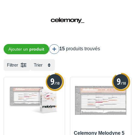
15
produits trouvés
Ajouter un
produit
Filtrer
Trier
9
9
/10
/10
Celemony Melodyne 5