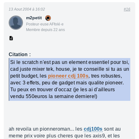
13 Aout 2004 à 16:02
#16
m2petit
Posteur·euse AFfolé·e
Membre depuis 22 ans
Citation :
Si le scratch n'est pas un element essentiel pour toi,
cad juste mixer tek, house, je te conseille si tu as un
petit budget, les
pioneer cdj 100s
, tres robustes,
avec 3 effets, peu de gadget mais qualite pioneer.
Tu peux en trouver d'occaz (je les ai d'ailleurs
vendu 550euros la semaine derniere!)
ah revoila un pionneroman... les
cdj100s
sont au
meme prix voire plus cheres que les axis9, et les