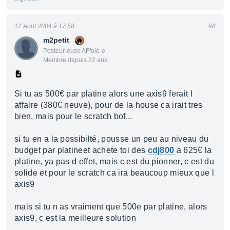
12 Aout 2004 à 17:58
#8
m2petit
Posteur·euse AFfolé·e
Membre depuis 22 ans
Si tu as 500€ par platine alors une axis9 ferait l
affaire (380€ neuve), pour de la house ca irait tres
bien, mais pour le scratch bof...
si tu en a la possibilté, pousse un peu au niveau du
budget par platineet achete toi des
cdj800
a 625€ la
platine, ya pas d effet, mais c est du pionner, c est du
solide et pour le scratch ca ira beaucoup mieux que l
axis9
mais si tu n as vraiment que 500e par platine, alors
axis9, c est la meilleure solution