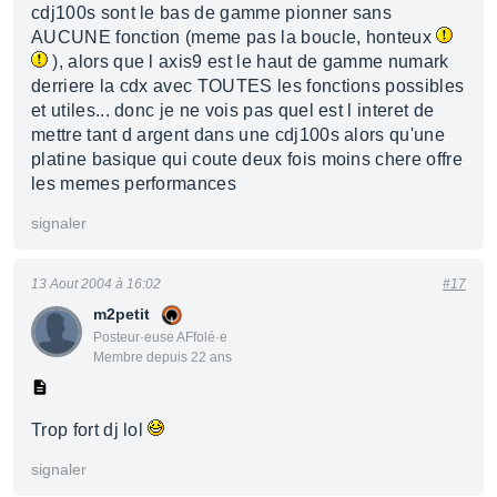
cdj100s sont le bas de gamme pionner sans
AUCUNE fonction (meme pas la boucle, honteux
), alors que l axis9 est le haut de gamme numark
derriere la cdx avec TOUTES les fonctions possibles
et utiles... donc je ne vois pas quel est l interet de
mettre tant d argent dans une cdj100s alors qu'une
platine basique qui coute deux fois moins chere offre
les memes performances
signaler
13 Aout 2004 à 16:02
#17
m2petit
Posteur·euse AFfolé·e
Membre depuis 22 ans
Trop fort dj lol
signaler