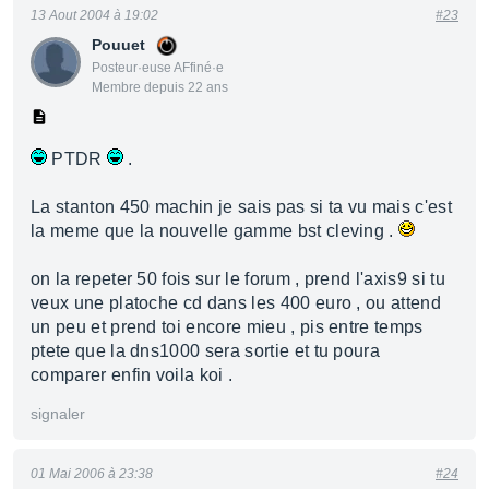
13 Aout 2004 à 19:02
#23
Pouuet
Posteur·euse AFfiné·e
Membre depuis 22 ans
PTDR
.
La stanton 450 machin je sais pas si ta vu mais c'est
la meme que la nouvelle gamme bst cleving .
on la repeter 50 fois sur le forum , prend l'axis9 si tu
veux une platoche cd dans les 400 euro , ou attend
un peu et prend toi encore mieu , pis entre temps
ptete que la dns1000 sera sortie et tu poura
comparer enfin voila koi .
signaler
01 Mai 2006 à 23:38
#24