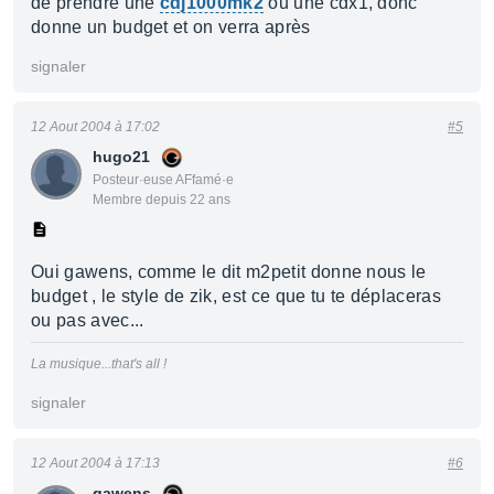
de prendre une
cdj1000mk2
ou une cdx1, donc
donne un budget et on verra après
signaler
12 Aout 2004 à 17:02
#5
hugo21
Posteur·euse AFfamé·e
Membre depuis 22 ans
Oui gawens, comme le dit m2petit donne nous le
budget , le style de zik, est ce que tu te déplaceras
ou pas avec...
La musique...that's all !
signaler
12 Aout 2004 à 17:13
#6
gawens