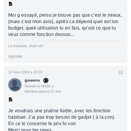
Moi g essayé, perso je trouve pas que c'est le mieux,
(mais c'est mon avis), après ca dépend quel est ton
budget, quek utilisation tu en fais, qu'est ce que tu
veux comme fonction dessus...
La musique...that's all !
signaler
12 Aout 2004 à 16:10
#3
gawens
Nouvel·le AFfilié·e
Membre depuis 21 ans
Je voudrais une platine fiable, avec les fonction
habituel. J'ai pas trop besoin de gadjet ( à la con).
En ce ki concerne le prix fo voir.
Merci pour les news