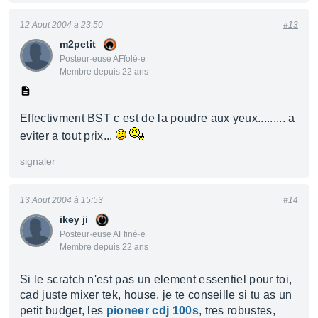
12 Aout 2004 à 23:50
#13
m2petit
Posteur·euse AFfolé·e
Membre depuis 22 ans
Effectivment BST c est de la poudre aux yeux......... a
eviter a tout prix...
signaler
13 Aout 2004 à 15:53
#14
ikey ji
Posteur·euse AFfiné·e
Membre depuis 22 ans
Si le scratch n'est pas un element essentiel pour toi,
cad juste mixer tek, house, je te conseille si tu as un
petit budget, les
pioneer cdj 100s
, tres robustes,