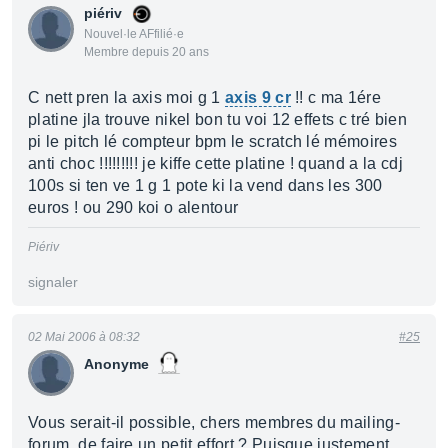
piériv
Nouvel·le AFfilié·e
Membre depuis 20 ans
C nett pren la axis moi g 1
axis 9 cr
!! c ma 1ére
platine jla trouve nikel bon tu voi 12 effets c tré bien
pi le pitch lé compteur bpm le scratch lé mémoires
anti choc !!!!!!!!! je kiffe cette platine ! quand a la cdj
100s si ten ve 1 g 1 pote ki la vend dans les 300
euros ! ou 290 koi o alentour
Piériv
signaler
02 Mai 2006 à 08:32
#25
Anonyme
Vous serait-il possible, chers membres du mailing-
forum, de faire un petit effort ? Puisque justement