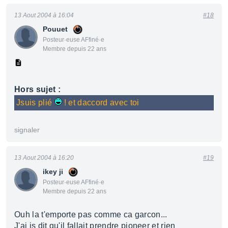
13 Aout 2004 à 16:04
#18
Pouuet
Posteur·euse AFfiné·e
Membre depuis 22 ans
Hors sujet :
Jsuis plié
! et daccord avec toi
signaler
13 Aout 2004 à 16:20
#19
ikey ji
Posteur·euse AFfiné·e
Membre depuis 22 ans
Ouh la t'emporte pas comme ca garcon...
J'ai js dit qu'il fallait prendre pioneer et rien