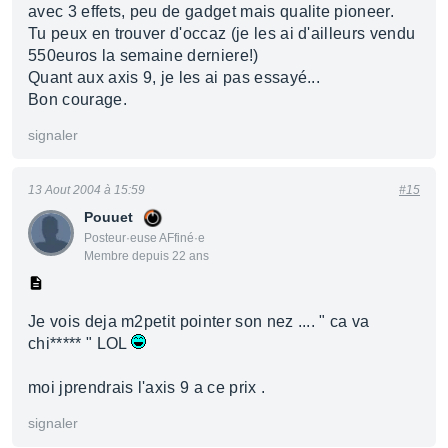
avec 3 effets, peu de gadget mais qualite pioneer.
Tu peux en trouver d'occaz (je les ai d'ailleurs vendu
550euros la semaine derniere!)
Quant aux axis 9, je les ai pas essayé...
Bon courage.
signaler
13 Aout 2004 à 15:59
#15
Pouuet
Posteur·euse AFfiné·e
Membre depuis 22 ans
Je vois deja m2petit pointer son nez .... " ca va
chi***** " LOL
moi jprendrais l'axis 9 a ce prix .
signaler