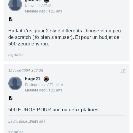
Nouvel·le AFfilié·e
Membre depuis 21 ans
En fait c'est pour 2 style differents : house et un peu
de scratch ( fo bien s'amuser). Et pour un budjet de
500 zeuro environ.
signaler
12 Aout 2004 à 17:28
#7
hugo21
Posteur·euse AFfamé·e
Membre depuis 22 ans
500 EUROS POUR une ou deux platines
La musique...that's all !
signaler