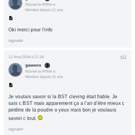
Nouvel·le AFfilié·e
Membre depuis 21 ans
Oki merci pour l'info
signaler
12 Aout 2004 à 21:34
#12
gawens
Nouvel·le AFfilié·e
Membre depuis 21 ans
Je voulais savoir si la BST cleving était fiable. Je
sais c BST mais apparement ça a l'air d'ètre mieux c
petètre de la poudre o yeux mais bon je voulauis
savoir c tout.
signaler