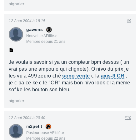
signaler
12 Aout 2004 à 18:15
#9
gawens
Nouvel·le AFfilié·e
Membre depuis 21 ans
Je voulais savoir si ya un compteur bpm dessus ( un
vrai pas une ampoule qui clignote). O nivo du prix je
les vu a 499 zeuro ché
sono vente
c la
axis-9 CR
,
je c pa ce ke c le "CR" mais bon nivo look c la meme
sof ke les bouton son bleu.
signaler
12 Aout 2004 à 20:40
#10
m2petit
Posteur·euse AFfolé·e
Membre depuis 22 ans