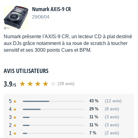
Numark AXIS-9 CR
Distribué par
audia
29/06/04
Numark présente l'AXIS-9 CR, un lecteur CD à plat destiné
aux DJs grâce notamment à sa roue de scratch à toucher
sensitif et ses 3000 points Cues et BPM.
AVIS UTILISATEURS
3.9
(28 avis)
/5
5
43 %
(12 avis)
4
29 %
(8 avis)
3
11 %
(3 avis)
2
11 %
(3 avis)
1
7 %
(2 avis)