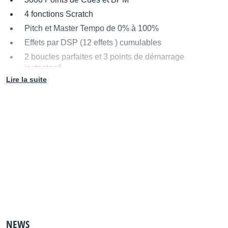
4 fonctions Scratch
Pitch et Master Tempo de 0% à 100%
Effets par DSP (12 effets ) cumulables
2 boucles parfaites et 3 points de démarrage
instantané
Lire la suite
Démarrage et arrêt à vitesse réglable
Mémoire anti-chocs de 48 sec
Compteur BPM
Mises à jour par l'utilisateur (Update)
Mise en sommeil Temporisée
Elimination des espaces vides en fin de Pistes
Protection par fermeture automatique du tiroir 30, 60 et
120 Sec
Dimensions : 247mm X 216 mm X 82,5mm
Poids : 3 kg
NEWS
Source : Numark