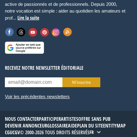
active de passionnés et de professionnels. Depuis 2000,
notre vocation est simple : aider au quotidien les amateurs et
Lire la suite
prof...
RECEVEZ NOTRE NEWSLETTER ÉDITORIALE
M’inscrire
Voir les précédentes newsletters
NOUS CONTACTER
PARTICIPER
ARTISTES
OFFRE SANS PUB
DEVENIR ANNONCEUR
GLOSSAIRE
AIDE
PLAN DU SITE
ENTITYMAP
CGU
CGV
© 2000-2026 TOUS DROITS RÉSERVÉS
FR