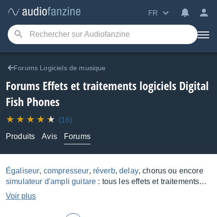
FR
Forums Logiciels de musique
Forums Effets et traitements logiciels Digital
Fish Phones
(16)
Produits
Avis
Forums
Égaliseur
,
compresseur
,
réverb
,
delay
, chorus ou encore
simulateur d'ampli guitare
: tous les effets et traitements
qu'on trouve sous forme de racks ou de pédales dans un
Voir plus
studio ont leur équivalent logiciel, certains étant des
émulations de vraies machines quand d'autres sont dès