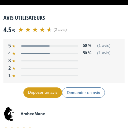
AVIS UTILISATEURS
4.5
(2 avis)
/5
5
50 %
(1 avis)
4
50 %
(1 avis)
3
2
1
Déposer un avis
Demander un avis
ArcheoMane