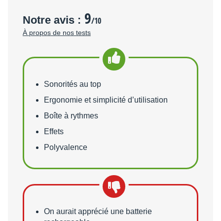
9
Notre avis :
/10
À propos de nos tests
Points forts
Sonorités au top
Ergonomie et simplicité d’utilisation
Boîte à rythmes
Effets
Polyvalence
Points faibles
On aurait apprécié une batterie