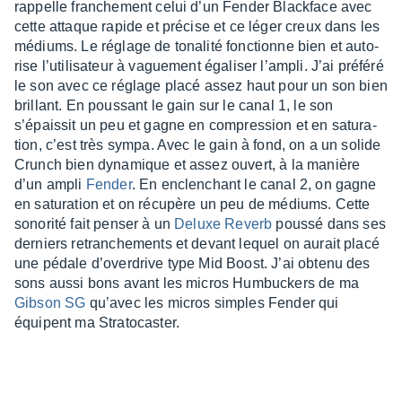
rappelle fran­che­ment celui d’un Fender Black­face avec
cette attaque rapide et précise et ce léger creux dans les
médiums. Le réglage de tona­lité fonc­tionne bien et auto­
rise l’uti­li­sa­teur à vague­ment égali­ser l’am­pli. J’ai préféré
le son avec ce réglage placé assez haut pour un son bien
brillant. En pous­sant le gain sur le canal 1, le son
s’épais­sit un peu et gagne en compres­sion et en satu­ra­
tion, c’est très sympa. Avec le gain à fond, on a un solide
Crunch bien dyna­mique et assez ouvert, à la manière
d’un ampli
Fender
. En enclen­chant le canal 2, on gagne
en satu­ra­tion et on récu­père un peu de médiums. Cette
sono­rité fait penser à un
Deluxe Reverb
poussé dans ses
derniers retran­che­ments et devant lequel on aurait placé
une pédale d’over­drive type Mid Boost. J’ai obtenu des
sons aussi bons avant les micros Humbu­ckers de ma
Gibson SG
qu’avec les micros simples Fender qui
équipent ma Stra­to­cas­ter.