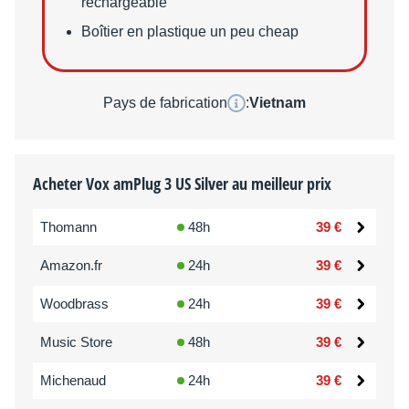
rechargeable
Boîtier en plastique un peu cheap
Pays de fabrication
:
Vietnam
Acheter Vox amPlug 3 US Silver au meilleur prix
Thomann
48h
39 €
Amazon.fr
24h
39 €
Woodbrass
24h
39 €
Music Store
48h
39 €
Michenaud
24h
39 €