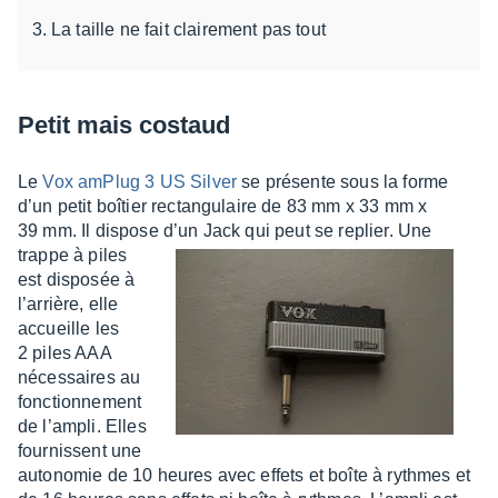
La taille ne fait clairement pas tout
Petit mais costaud
Le
Vox amPlug 3 US Silver
se présente sous la forme
d’un petit boîtier rectan­gu­laire de 83 mm x 33 mm x
39 mm. Il dispose d’un Jack qui
peut se replier. Une
trappe à piles
est dispo­sée à
l’ar­rière, elle
accueille les
2 piles AAA
néces­saires au
fonc­tion­ne­ment
de l’am­pli. Elles
four­nissent une
auto­no­mie de 10 heures avec effets et boîte à rythmes et