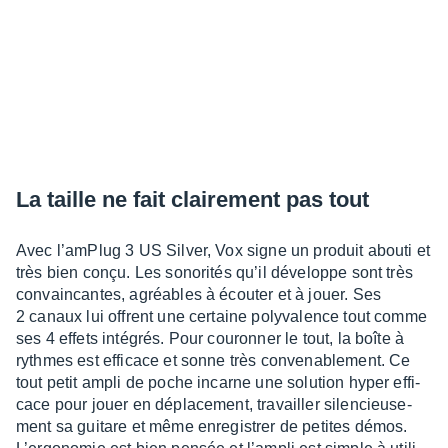
La taille ne fait clai­re­ment pas tout
Avec l’am­Plug 3 US Silver, Vox signe un produit abouti et
très bien conçu. Les sono­ri­tés qu’il déve­loppe sont très
convain­cantes, agréables à écou­ter et à jouer. Ses
2 canaux lui offrent une certaine poly­va­lence tout comme
ses 4 effets inté­grés. Pour couron­ner le tout, la boîte à
rythmes est effi­cace et sonne très conve­na­ble­ment. Ce
tout petit ampli de poche incarne une solu­tion hyper effi­
cace pour jouer en dépla­ce­ment, travailler silen­cieu­se­
ment sa guitare et même enre­gis­trer de petites démos.