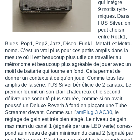
qui intègre
9 motifs ryth­
miques. Dans
l’US Silver, on
peut choi­sir
entre Rock1,
Blues, Pop1, Pop2, Jazz, Disco, Funk1, Metal1 et Metro­
nome. C’est un vrai plus pour ces petits amplis dans la
mesure où il est beau­coup plus utile de travailler au
métro­nome et beau­coup plus agréable de jouer avec un
motif de batte­rie qui tourne en fond. Cela permet de
donner un contexte à ce qu’on joue. Comme tous les
amplis de la série, l’US Silver béné­fi­cie de 2 canaux. Le
premier four­nit un son clair chaleu­reux et le second
délivre une sono­rité plus satu­rée, comme si on avait
poussé un Deluxe Reverb à fond en plaçant une Tube
Screa­mer devant. Comme sur l’
amPlug 3 AC30
, le
réglage de gain est très bien étagé. Le niveau de gain
maxi­mum du canal 1 (signalé par une LED verte) corres­
pond au niveau de gain mini­mum du canal 2 (signalé par
une LED rouge). C’est bien pensé et faci­lite gran­de­ment