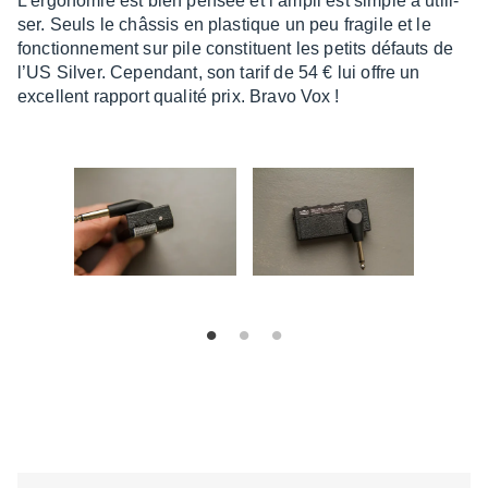
L’er­go­no­mie est bien pensée et l’am­pli est simple à utili­
ser. Seuls le châs­sis en plas­tique un peu fragile et le
fonc­tion­ne­ment sur pile consti­tuent les petits défauts de
l’US Silver. Cepen­dant, son tarif de 54 € lui offre un
excellent rapport qualité prix. Bravo Vox !