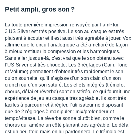
Petit ampli, gros son ?
La toute première impres­sion renvoyée par l’am­Plug
3 US Silver est très posi­tive. Le son au casque est très
plai­sant à écou­ter et il est aussi très agréable à jouer. Vox
affirme que le circuit analo­gique a été amélioré de façon
à mieux resti­tuer la compres­sion et les harmo­niques.
Sans aller jusque-là, c’est vrai que le son obtenu avec
l’US Silver est très chouette. Les 3 réglages (Gain, Tone
et Volume) permettent d’ob­te­nir très rapi­de­ment le son
qu’on souhaite, qu’il s’agisse d’un son clair, d’un son
crunch ou d’un son saturé. Les effets inté­grés (trémolo,
chorus, délai et réverbe) sont en stéréo, ce qui four­nit une
expé­rience de jeu au casque très agréable. Ils sont très
faciles à parcou­rir et à régler, l’uti­li­sa­teur ne dispo­sant
que de 2 réglages à mani­pu­ler : mix/profon­deur et
tempo/vitesse. La réverbe sonne plutôt bien, comme le
chorus qui amène un côté planant très agréable. Le délai
est un peu froid mais on lui pardon­nera. Le trémolo est,