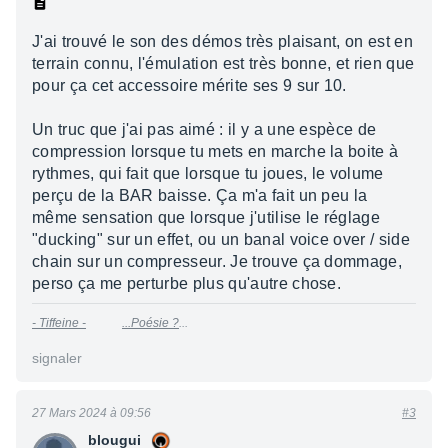
J'ai trouvé le son des démos très plaisant, on est en
terrain connu, l'émulation est très bonne, et rien que
pour ça cet accessoire mérite ses 9 sur 10.
Un truc que j'ai pas aimé : il y a une espèce de
compression lorsque tu mets en marche la boite à
rythmes, qui fait que lorsque tu joues, le volume
perçu de la BAR baisse. Ça m'a fait un peu la
même sensation que lorsque j'utilise le réglage
"ducking" sur un effet, ou un banal voice over / side
chain sur un compresseur. Je trouve ça dommage,
perso ça me perturbe plus qu'autre chose.
-
Tiffeine
-
...
Poésie ?
...
signaler
27 Mars 2024 à 09:56
#3
blougui