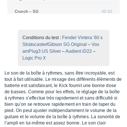
Crunch – SG
00:52
Crunch Delay – SG
01:00
Lead 3:4 Gain – SG
Condi­tions du test :
Fender Vintera '60 s
01:02
Stra­to­cas­ter
/
Gibson SG Origi­nal
–
Vox
Lead max Gain Dyna­mics- SG
01:29
amPlug3 US Silver
–
Audient iD22
–
Logic Pro X
Drum Machine ROCK – SG
00:48
Le son de la boîte à rythmes, sans être incroyable, est
Drum Machine BLUES – SG
00:45
tout à fait utili­sable. Le mixage des diffé­rents éléments de
batte­rie est satis­fai­sant, le Kick four­nit une bonne dose
de basses. Comme pour les effets, le réglage de la boîte
à rythmes s’ef­fec­tue très rapi­de­ment et sans diffi­culté si
bien qu’on se retrouve rapi­de­ment en train de taper du
pied. On peut ajus­ter indé­pen­dam­ment le volume de la
guitare et le volume de la boîte à rythmes. La sono­rité de
l’am­pli en lui-même est assez bonne. Le son clair