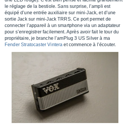
le réglage de la bestiole. Sans surprise, l’am­pli est
équipé d’une entrée auxi­liaire sur mini-Jack, et d’une
sortie Jack sur mini-Jack TRRS. Ce port permet de
connec­ter l’ap­pa­reil à un smart­phone via un adap­ta­teur
pour s’en­re­gis­trer faci­le­ment. Après avoir fait le tour du
proprié­taire, je branche l’am­Plug 3 US Silver à ma
Fender Stra­to­cas­ter Vintera
et commence à l’écou­ter.