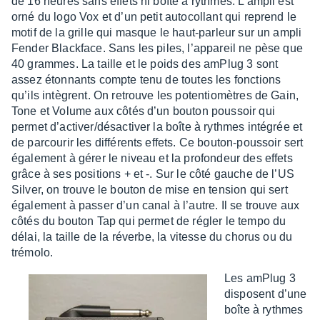
de 16 heures sans effets ni boîte à rythmes. L’am­pli est
orné du logo Vox et d’un petit auto­col­lant qui reprend le
motif de la grille qui masque le haut-parleur sur un ampli
Fender Black­face. Sans les piles, l’ap­pa­reil ne pèse que
40 grammes. La taille et le poids des amPlug 3 sont
assez éton­nants compte tenu de toutes les fonc­tions
qu’ils intègrent. On retrouve les poten­tio­mètres de Gain,
Tone et Volume aux côtés d’un bouton pous­soir qui
permet d’ac­ti­ver/désac­ti­ver la boîte à rythmes inté­grée et
de parcou­rir les diffé­rents effets. Ce bouton-pous­soir sert
égale­ment à gérer le niveau et la profon­deur des effets
grâce à ses posi­tions + et -. Sur le côté gauche de l’US
Silver, on trouve le bouton de mise en tension qui sert
égale­ment à passer d’un canal à l’autre. Il se trouve aux
côtés du bouton Tap qui permet de régler le tempo du
délai, la taille de la réverbe, la vitesse du chorus ou du
trémolo.
Les amPlug 3
disposent d’une
boîte à rythmes