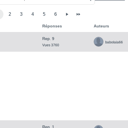
2
3
4
5
6
Réponses
Auteurs
Rep. 9
babolaia66
Vues 3760
Rep. 1