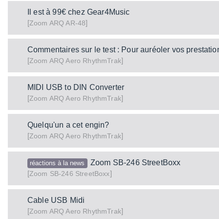
Il est à 99€ chez Gear4Music
[
]
ARQ AR-48
Zoom
Commentaires sur le test : Pour auréoler vos prestatio
[
]
ARQ Aero RhythmTrak
Zoom
MIDI USB to DIN Converter
[
]
ARQ Aero RhythmTrak
Zoom
Quelqu'un a cet engin?
[
]
ARQ Aero RhythmTrak
Zoom
Zoom SB-246 StreetBoxx
réactions à la news
[
]
SB-246 StreetBoxx
Zoom
Cable USB Midi
[
]
ARQ Aero RhythmTrak
Zoom