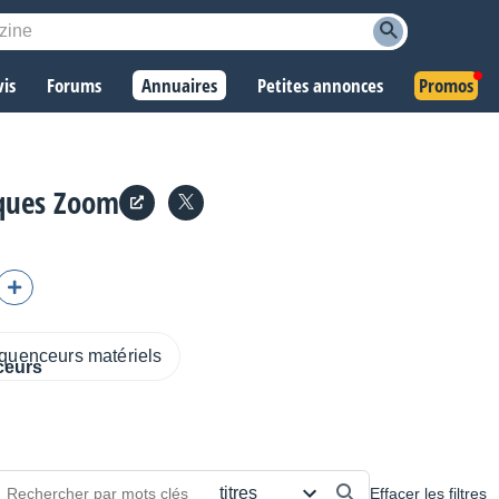
vis
Forums
Annuaires
Petites annonces
Promos
iques Zoom
quenceurs matériels
Effacer les filtres