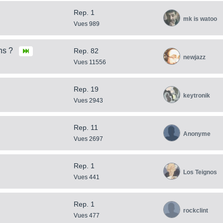
Rep. 1
mk is watoo
Vues 989
ns ?
Rep. 82
newjazz
Vues 11556
Rep. 19
keytronik
Vues 2943
Rep. 11
Anonyme
Vues 2697
Rep. 1
Los Teignos
Vues 441
Rep. 1
rockclint
Vues 477