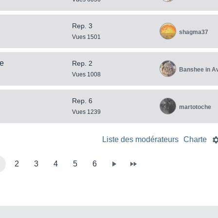
Rep. 3
shagma37
Vues 1501
le
Rep. 2
Banshee in A
Vues 1008
Rep. 6
martotoche
Vues 1239
Liste des modérateurs
Charte
2
3
4
5
6