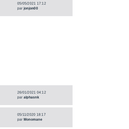
05/05/2021 17:12
par
jonjon00
26/01/2021 04:12
par
alphasnk
05/11/2020 18:17
par
Monomane