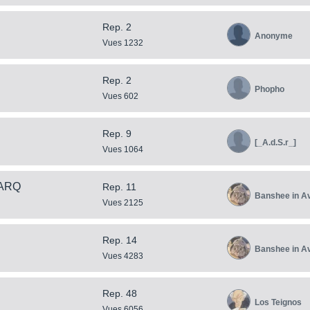
Rep. 2
Anonyme
Vues 1232
Rep. 2
Phopho
Vues 602
Rep. 9
[_A.d.S.r_]
Vues 1064
 ARQ
Rep. 11
Banshee in A
Vues 2125
Rep. 14
Banshee in A
Vues 4283
Rep. 48
Los Teignos
Vues 6056