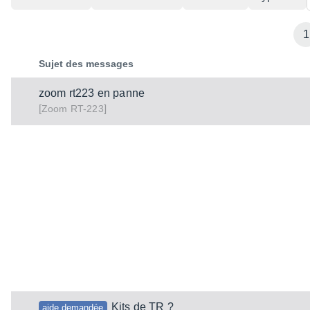
1
Sujet des messages
zoom rt223 en panne
[
]
RT-223
Zoom
Kits de TR ?
aide demandée