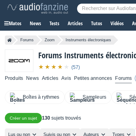
Matos
News
Tests
Articles
Tutos
Vidéos
A
Forums
Zoom
Instruments électroniques
Forums Instruments électron
(57)
Produits
News
Articles
Avis
Petites annonces
Forums
Boîtes à rythmes
Sampleurs
Sé
130
sujets trouvés
Créer un sujet
Lus ou non
Suivis ou non
Auteurs
Types