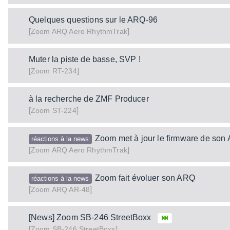
Quelques questions sur le ARQ-96
[
]
ARQ Aero RhythmTrak
Zoom
Muter la piste de basse, SVP !
[
]
RT-234
Zoom
à la recherche de ZMF Producer
[
]
ST-224
Zoom
Zoom met à jour le firmware de son
réactions à la news
[
]
ARQ Aero RhythmTrak
Zoom
Zoom fait évoluer son ARQ
réactions à la news
[
]
ARQ AR-48
Zoom
[News] Zoom SB-246 StreetBoxx
[
]
SB-246 StreetBoxx
Zoom