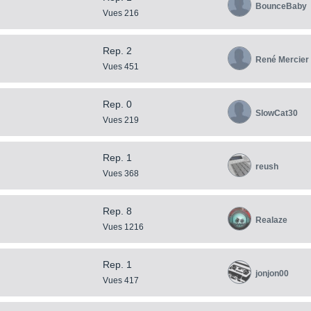
BounceBaby
Vues 216
Rep. 2
René Mercier
Vues 451
Rep. 0
SlowCat30
Vues 219
Rep. 1
reush
Vues 368
Rep. 8
Realaze
Vues 1216
Rep. 1
jonjon00
Vues 417