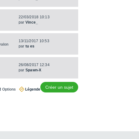
22/03/2018 10:13
par
Vince_
13/11/2017 10:53
valon
par
tu es
26/08/2017 12:34
par
Spawn-X
Créer un sujet
Options
Légende