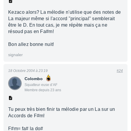
Kezaco alors? La mélodie n'utilise que des notes de
La majeur même si l'accord "principal" semblerait
être le D. En tout cas, je me répète mais ça ne
résoud pas en Fa#m!
Bon allez bonne nuit!
signaler
18 Octobre 2004 à 23:19
#24
Colombo
Squatteur·euse d’AF
Membre depuis 23 ans
Tu peux très bien finir ta mélodie par un La sur un
Accords de F#m!
F#m= fa# la do#