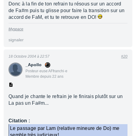
Donc à la fin de ton refrain tu résous sur un accord
de Fa#m puis tu glisse pour faire la transition sur un
accord de FaM, et tu te retrouve en DO!
Myspace
signaler
18 Octobre 2004 à 22:57
#20
_Apollo
Posteur·euse AFfranchi·e
Membre depuis 22 ans
Quand je chante le refrain je le finirais plutôt sur un
La pas un Fa#m...
Citation :
Le passage par Lam (relative mineure de Do) me
semble très judicieux!