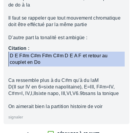
de do à la
Il faut se rappeler que tout mouvement chromatique
doit être efféctué par la même partie
D'autre part la tonalité est ambigüe :
Citation :
D E F#m C#m F#m C#m D E A F et retour au
couplet en Do
Ca ressemble plus à du C#m qu'à du laM
D(II sur IV en 6=sixte napolitaine), E=III, F#m=IV,
C#m=I, IV,I,IIsixte napo, III,VI,V6.9bsans la tonique
On aimerait bien la partition histoire de voir
signaler