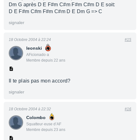
Dm G après D E F#m C#m F#m C#m D E soit:
D E F#m C#m F#m C#m D E Dm G => C
signaler
18 Octobre 2004 à 22:24
#15
leonski
AFicionado·a
Membre depuis 22 ans
Il te plais pas mon accord?
signaler
18 Octobre 2004 à 22:32
#16
Colombo
Squatteur·euse d’AF
Membre depuis 23 ans