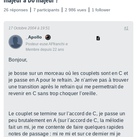
majeur à Do majeur ?
26 réponses
7 participants
2 986 vues
1 follower
17 Octobre 2004 à 19:51
#1
_Apollo
Posteur·euse AFfranchi·e
Membre depuis 22 ans
Bonjour,
je bosse sur un morceau où les couplets sont en C et
je passe en A pour le refrain. Je n'arrive pas à trouver
une transition après le refrain qui me permettrait de
revenir en C sans trop choquer l'oreille.
Le couplet se termine sur l'accord de C, je passe un
peu brutalement en A (sur l'accord de C, la mélodie
fait un mi, je me contente de faire quelques rapides
notes de passage : mi re mi et sur ce dernier mi je