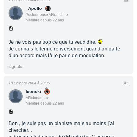
18 Octobre 2004 à 20:33
#4
_Apollo
Posteur·euse AFfranchi·e
Membre depuis 22 ans
Je ne vois pas trop ce que tu veux dire.
Je connais le terme renversement quand on parle
d'un accord mais là je parle de modulation.
signaler
18 Octobre 2004 à 20:36
#5
leonski
AFicionado·a
Membre depuis 22 ans
Bon , je suis pas un pianiste mais au moins j'ai
chercher...
je trouve joli de jouer do7M entre tes 2 accords