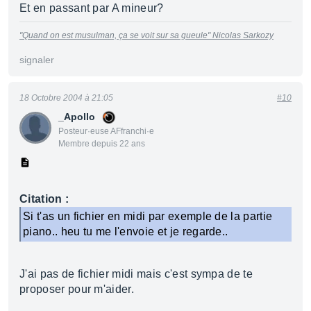
Et en passant par A mineur?
"Quand on est musulman, ça se voit sur sa gueule"
Nicolas Sarkozy
signaler
18 Octobre 2004 à 21:05
#10
_Apollo
Posteur·euse AFfranchi·e
Membre depuis 22 ans
Citation :
Si t'as un fichier en midi par exemple de la partie
piano.. heu tu me l'envoie et je regarde..
J'ai pas de fichier midi mais c'est sympa de te
proposer pour m'aider.