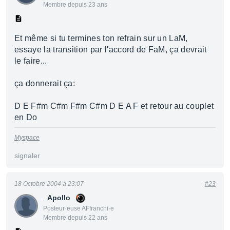
Membre depuis 23 ans
Et même si tu termines ton refrain sur un LaM,
essaye la transition par l'accord de FaM, ça devrait
le faire...
ça donnerait ça:
D E F#m C#m F#m C#m D E A F et retour au couplet
en Do
Myspace
signaler
18 Octobre 2004 à 23:07
#23
_Apollo
Posteur·euse AFfranchi·e
Membre depuis 22 ans