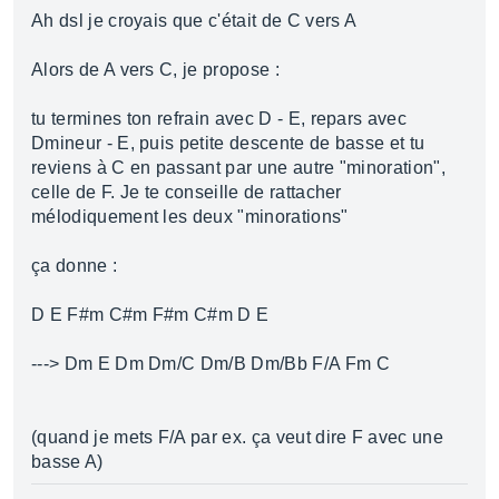
Ah dsl je croyais que c'était de C vers A
Alors de A vers C, je propose :
tu termines ton refrain avec D - E, repars avec
Dmineur - E, puis petite descente de basse et tu
reviens à C en passant par une autre "minoration",
celle de F. Je te conseille de rattacher
mélodiquement les deux "minorations"
ça donne :
D E F#m C#m F#m C#m D E
---> Dm E Dm Dm/C Dm/B Dm/Bb F/A Fm C
(quand je mets F/A par ex. ça veut dire F avec une
basse A)