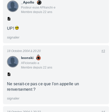
_Apollo
Posteur·euse AFfranchi·e
Membre depuis 22 ans
UP!
signaler
18 Octobre 2004 à 20:20
#3
leonski
AFicionado·a
Membre depuis 22 ans
Ne serait-ce pas ce que l'on appelle un
renversement ?
signaler