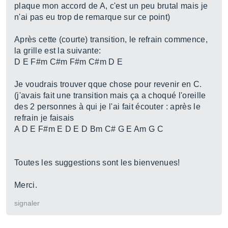
plaque mon accord de A, c'est un peu brutal mais je
n'ai pas eu trop de remarque sur ce point)
Après cette (courte) transition, le refrain commence,
la grille est la suivante:
D E F#m C#m F#m C#m D E
Je voudrais trouver qque chose pour revenir en C.
(j'avais fait une transition mais ça a choqué l'oreille
des 2 personnes à qui je l'ai fait écouter : après le
refrain je faisais
A D E F#m E D E D Bm C# G E Am G C
Toutes les suggestions sont les bienvenues!
Merci.
signaler