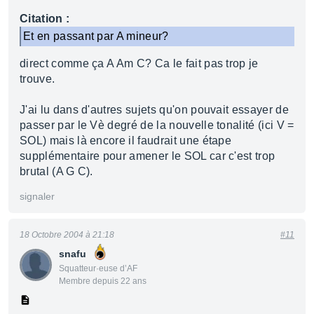
Citation :
Et en passant par A mineur?
direct comme ça A Am C? Ca le fait pas trop je
trouve.
J'ai lu dans d'autres sujets qu'on pouvait essayer de
passer par le Vè degré de la nouvelle tonalité (ici V =
SOL) mais là encore il faudrait une étape
supplémentaire pour amener le SOL car c'est trop
brutal (A G C).
signaler
18 Octobre 2004 à 21:18
#11
snafu
Squatteur·euse d’AF
Membre depuis 22 ans