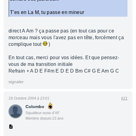
T'es en La M, tu passe en mineur
direct A Am ? ça passe pas (en tout cas pour ce
morceau mais vous l'avez pas en tête, forcément ça
complique tout
)
En tout cas, merci pour vos idées. Et que pensez-
vous de ma transition initiale
Refrain + A D E F#m E D E D Bm C# G E Am G C
signaler
18 Octobre 2004 à 23:01
#21
Colombo
Squatteur·euse d’AF
Membre depuis 23 ans