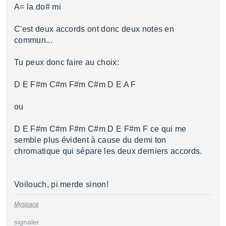
A= la do# mi
C'est deux accords ont donc deux notes en
commun...
Tu peux donc faire au choix:
D E F#m C#m F#m C#m D E A F
ou
D E F#m C#m F#m C#m D E F#m F ce qui me
semble plus évident à cause du demi ton
chromatique qui sépare les deux derniers accords.
Voilouch, pi merde sinon!
Myspace
signaler