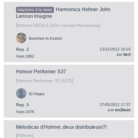
Harmonica Hohner John
réactions à la news
Lennon Imagine
[
]
592JLS John Lennon Harmonica
Hohner
Banshee in Avalon
Rep. 2
13/12/2012 16:03
par
berl
Vues 1862
Hohner Performer S37
[
]
Performer 37 (S37)
Hohner
El-Yeppo
Rep. 5
27/05/2012 17:37
par
wx2buzz
Vues 2476
Melodicas d'Hohner, deux distributeurs?!
[
]
Hohner