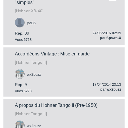
"simples"
[
]
XB-40
Hohner
jod35
Rep. 39
24/06/2016 02:39
par
Spawn-X
Vues 6718
Accordéons Vintage : Mise en garde
[
]
Tango II
Hohner
wx2buzz
Rep. 9
17/04/2014 23:13
par
wx2buzz
Vues 6278
À propos du Hohner Tango II (Pre-1950)
[
]
Tango II
Hohner
wx2buzz