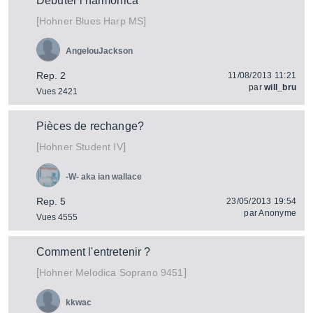
Débuter l'harmonica
[
]
Blues Harp MS
Hohner
AngelouJackson
Rep. 2
11/08/2013 11:21
par
will_bru
Vues 2421
Pièces de rechange?
[
]
Student IV
Hohner
-W- aka ian wallace
Rep. 5
23/05/2013 19:54
par
Anonyme
Vues 4555
Comment l'entretenir ?
[
]
Melodica Soprano 9451
Hohner
kkwac