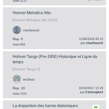
Vues 3137
Honner Melodica Alto.
[
]
Melodica Alto 9452
Hohner
charlitosxt2
Rep. 0
11/06/2018 00:15
par
charlitosxt2
Vues 952
Hohner Tango (Pre-1950) Historique et Ligne du
temps
[
]
Tango II
Hohner
wx2buzz
Rep. 10
16/10/2017 15:29
par
Christophe3
Vues 7221
La disparition des harmo diatoniques