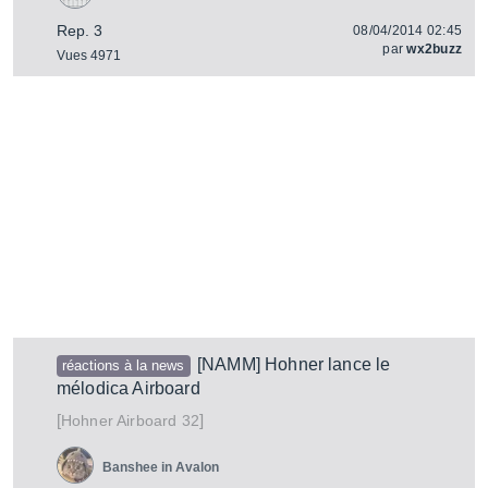
Rep. 3
08/04/2014 02:45
par
wx2buzz
Vues 4971
[NAMM] Hohner lance le
réactions à la news
mélodica Airboard
[
]
Airboard 32
Hohner
Banshee in Avalon