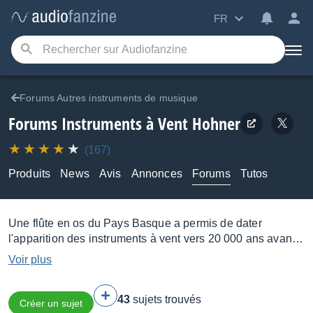
FR
Forums Autres instruments de musique
Forums Instruments à Vent Hohner
(167)
Produits
News
Avis
Annonces
Forums
Tutos
Une flûte en os du Pays Basque a permis de dater
l'apparition des instruments à vent vers 20 000 ans avant
JC. Si ces derniers utilisent tous les vibrations une
Voir plus
colonne d'air pour produire du son, cette colonne peut être
créée de différentes façons : par une poche (cornemuse),
43
sujets trouvés
un système mécanique (orgue, accordéon) ou plus
Créer un sujet