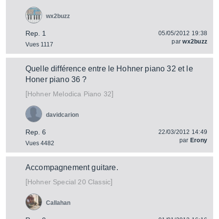
wx2buzz
Rep. 1
05/05/2012 19:38
par
wx2buzz
Vues 1117
Quelle différence entre le Hohner piano 32 et le
Honer piano 36 ?
[
]
Melodica Piano 32
Hohner
davidcarion
Rep. 6
22/03/2012 14:49
par
Erony
Vues 4482
Accompagnement guitare.
[
]
Special 20 Classic
Hohner
Callahan