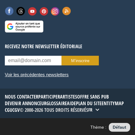
RECEVEZ NOTRE NEWSLETTER ÉDITORIALE
M’inscrire
Voir les précédentes newsletters
NOUS CONTACTER
PARTICIPER
ARTISTES
OFFRE SANS PUB
DEVENIR ANNONCEUR
GLOSSAIRE
AIDE
PLAN DU SITE
ENTITYMAP
CGU
CGV
© 2000-2026 TOUS DROITS RÉSERVÉS
FR
Thème :
Défaut