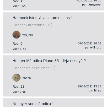
Rep. 9
01/01/2012 16:16
par
fannynoel
Vues 3122
Harmonicistes, à vos harmonicas !!!
[
]
Chromonica 270
Hohner
will_bru
Rep. 0
04/04/2011 20:03
par
will_bru
Vues 1144
Hohner Mélodica Piano 36 : déja essayé ?
[
]
Mélodica Piano 36
Hohner
phenix!
Rep. 22
29/03/2011 13:33
par
Mreg
Vues 7202
Nettoyer son mélodica !