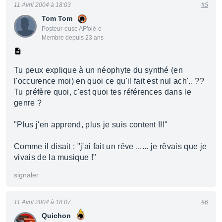
11 Avril 2004 à 18:03
#5
Tom Tom
Posteur·euse AFfolé·e
Membre depuis 23 ans
Tu peux explique à un néophyte du synthé (en
l'occurence moi) en quoi ce qu'il fait est nul ach'.. ??
Tu préfère quoi, c'est quoi tes références dans le
genre ?
"Plus j'en apprend, plus je suis content !!!"
Comme il disait : "j'ai fait un rêve ...... je rêvais que je
vivais de la musique !"
signaler
11 Avril 2004 à 18:07
#6
Quichon