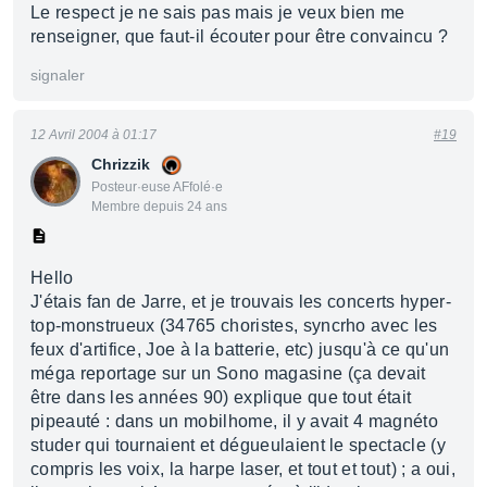
Le respect je ne sais pas mais je veux bien me
renseigner, que faut-il écouter pour être convaincu ?
signaler
12 Avril 2004 à 01:17
#19
Chrizzik
Posteur·euse AFfolé·e
Membre depuis 24 ans
Hello
J'étais fan de Jarre, et je trouvais les concerts hyper-
top-monstrueux (34765 choristes, syncrho avec les
feux d'artifice, Joe à la batterie, etc) jusqu'à ce qu'un
méga reportage sur un Sono magasine (ça devait
être dans les années 90) explique que tout était
pipeauté : dans un mobilhome, il y avait 4 magnéto
studer qui tournaient et dégueulaient le spectacle (y
compris les voix, la harpe laser, et tout et tout) ; a oui,