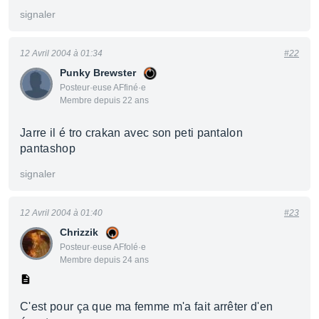
signaler
12 Avril 2004 à 01:34
#22
Punky Brewster
Posteur·euse AFfiné·e
Membre depuis 22 ans
Jarre il é tro crakan avec son peti pantalon
pantashop
signaler
12 Avril 2004 à 01:40
#23
Chrizzik
Posteur·euse AFfolé·e
Membre depuis 24 ans
C'est pour ça que ma femme m'a fait arrêter d'en