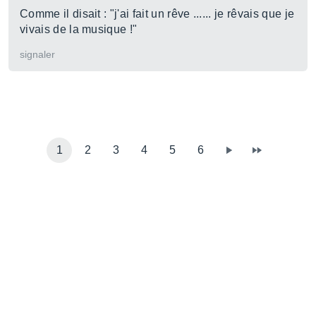
Comme il disait : "j'ai fait un rêve ...... je rêvais que je
vivais de la musique !"
signaler
1
2
3
4
5
6