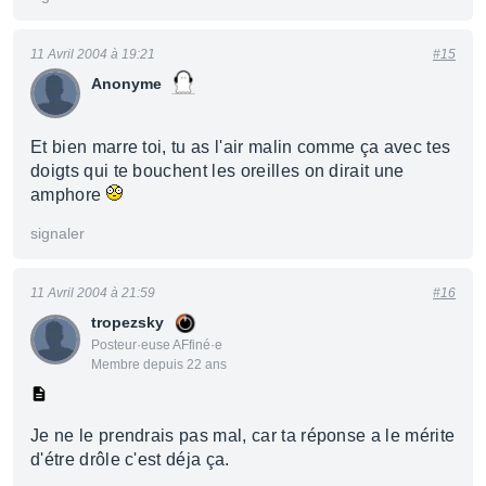
11 Avril 2004 à 19:21
#15
Anonyme
Et bien marre toi, tu as l'air malin comme ça avec tes
doigts qui te bouchent les oreilles on dirait une
amphore
signaler
11 Avril 2004 à 21:59
#16
tropezsky
Posteur·euse AFfiné·e
Membre depuis 22 ans
Je ne le prendrais pas mal, car ta réponse a le mérite
d'étre drôle c'est déja ça.