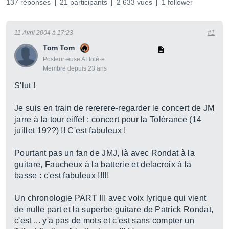
137 réponses
21 participants
2 633 vues
1 follower
11 Avril 2004 à 17:23
#1
Tom Tom
Posteur·euse AFfolé·e
Membre depuis 23 ans
S'lut !
Je suis en train de rererere-regarder le concert de JM
jarre à la tour eiffel : concert pour la Tolérance (14
juillet 19??) !! C'est fabuleux !
Pourtant pas un fan de JMJ, là avec Rondat à la
guitare, Faucheux à la batterie et delacroix à la
basse : c'est fabuleux !!!!!
Un chronologie PART III avec voix lyrique qui vient
de nulle part et la superbe guitare de Patrick Rondat,
c'est ... y'a pas de mots et c'est sans compter un