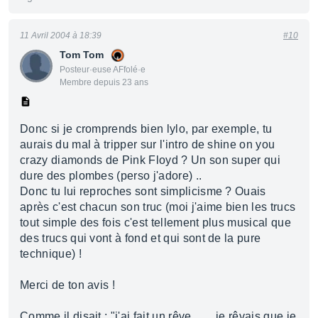
11 Avril 2004 à 18:39
#10
Tom Tom
Posteur·euse AFfolé·e
Membre depuis 23 ans
Donc si je cromprends bien lylo, par exemple, tu
aurais du mal à tripper sur l'intro de shine on you
crazy diamonds de Pink Floyd ? Un son super qui
dure des plombes (perso j'adore) ..
Donc tu lui reproches sont simplicisme ? Ouais
après c'est chacun son truc (moi j'aime bien les trucs
tout simple des fois c'est tellement plus musical que
des trucs qui vont à fond et qui sont de la pure
technique) !
Merci de ton avis !
Comme il disait : "j'ai fait un rêve ...... je rêvais que je