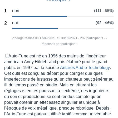
1
non
(111 - 55%)
2
oui
(92 - 46%)
Sondage réalisé du 17/09/2021 au 30/09/2021 - 202 participants - 2
réponses par participant
L’Auto-Tune est né en 1996 des mains de l’in­gé­nieur
améri­cain Andy Hilde­brand puis élaboré pour le grand
public en 1997 par la société
Antares Audio Tech­no­logy
.
Cet outil est conçu au départ pour corri­ger quelques
imper­fec­tions de justesse qu’un chan­teur peut géné­rer au
fil du temps passé en studio. Mais en tritu­rant les
réglages et en les pous­sant à l’ex­trême, des ingé­nieurs
du son et produc­teurs se sont rendus compte qu’on
pouvait obte­nir un effet assez singu­lier et unique à
l’époque de voix métal­lique, presque robo­tique. Depuis,
l’Auto-Tune est partout, utilisé tantôt comme un véri­table