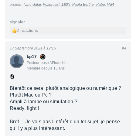
projets :
lying-dalai
,
Poltergast
,
1&0's
,
Paula Berthe
,
elabo
,
l4d4
signaler
2 réactions
17 Septembre 2021 à 12:15
#4
kp17
Posteur·euse AFfranchi·e
Membre depuis 13 ans
Bientôt ce sera, plutôt analogique ou numérique ?
Plutôt Mac ou Pc ?
Ampli à lampe ou simulation ?
Ready, fight !
Bref.... Je vois pas l'intérêt d'un tel sujet, je pense
qu'il y a plus intéressant.