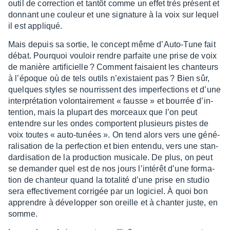
outil de correc­tion et tantôt comme un effet très présent et
donnant une couleur et une signa­ture à la voix sur lequel
il est appliqué.
Mais depuis sa sortie, le concept même d’Auto-Tune fait
débat. Pourquoi vouloir rendre parfaite une prise de voix
de manière arti­fi­cielle ? Comment faisaient les chan­teurs
à l’époque où de tels outils n’exis­taient pas ? Bien sûr,
quelques styles se nour­rissent des imper­fec­tions et d’une
inter­pré­ta­tion volon­tai­re­ment « fausse » et bour­rée d’in­
ten­tion, mais la plupart des morceaux que l’on peut
entendre sur les ondes comportent plusieurs pistes de
voix toutes « auto-tunées ». On tend alors vers une géné­
ra­li­sa­tion de la perfec­tion et bien entendu, vers une stan­
dar­di­sa­tion de la produc­tion musi­cale. De plus, on peut
se deman­der quel est de nos jours l’in­té­rêt d’une forma­
tion de chan­teur quand la tota­lité d’une prise en studio
sera effec­ti­ve­ment corri­gée par un logi­ciel. À quoi bon
apprendre à déve­lop­per son oreille et à chan­ter juste, en
somme.