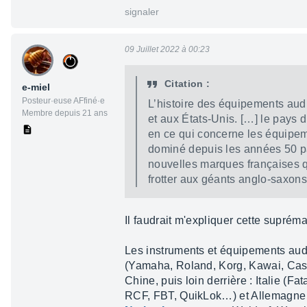
signaler
09 Juillet 2022 à 00:23
Citation :
e-miel
Posteur·euse AFfiné·e
L’his­toire des équi­pe­ments audi
Membre depuis 21 ans
et aux États-Unis. […] le pays 
en ce qui concerne les équi­pe­
dominé depuis les années 50 par 
nouvelles marques françaises q
frot­ter aux géants anglo-saxons
Il faudrait m'expliquer cette supréma
Les instruments et équipements aud
(Yamaha, Roland, Korg, Kawai, Cas
Chine, puis loin derrière : Italie (Fa
RCF, FBT, QuikLok…) et Allemagn