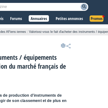
vis
Forums
Annuaires
Petites annonces
Promos
 des AFiens·iennes : Valorisez-vous le fait d'acheter des instruments / équip
truments / équipements
tion du marché français de
s de production d'instruments de
ugir de son classement et de plus en