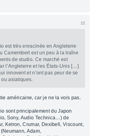
#4
o est très enra­ci­née en Angle­terre
du Camem­bert est un peu à la traîne
ments de studio. Ce marché est
l’An­gle­terre et les États-Unis […]
ui innovent et n’ont pas peur de se
 ou asia­tiques.
tie américaine, car je ne la vois pas.
io sont principalement du Japon
io, Sony, Audio Technica…) de
tar, Ketron, Crumar, Dexibell, Viscount,
e (Neumann, Adam,