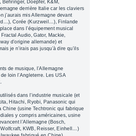
i, Behringer, Doepfer, K&M,
magne derrière Italie car les claviers
on j'aurais mis Allemagne devant
Nord…), Corée (Kurzweil…), Finlande
place dans l'équipement musical
 Fractal Audio, Gator, Mackie,
way d'origine allemande) et
ais je n'irais pas jusqu'à dire qu'ils
nts de musique, l'Allemagne
de loin l'Angleterre. Les USA
.
tilisés dans l'industrie musicale (et
kita, Hitachi, Ryobi, Panasonic qui
a Chine (usine Techtronic qui fabrique
diales y compris américaines, usine
evancent l'Allemagne (Bosch,
 Wolfcraft, KWB, Reisser, Einhell…)
ilwaukee fabriqué en Chine).