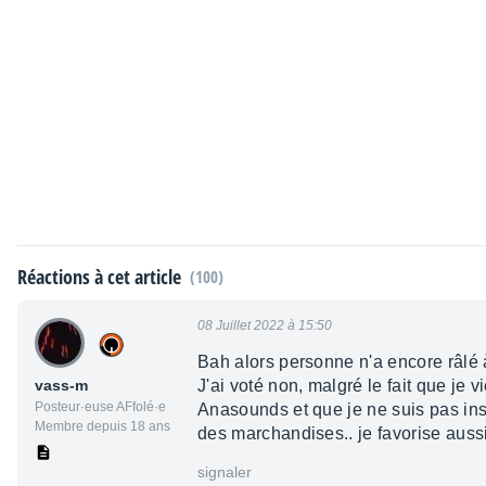
Réactions à cet article
(100)
08 Juillet 2022 à 15:50
Bah alors personne n'a encore râlé
vass-m
J'ai voté non, malgré le fait que j
Posteur·euse AFfolé·e
Anasounds et que je ne suis pas ins
Membre depuis 18 ans
des marchandises.. je favorise auss
signaler