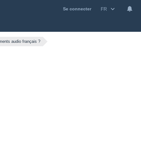
FR
Se connecter
ements audio français ?