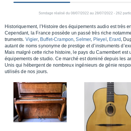
Sondage réalisé du 08/07/2022 au 28/07/2022 - 262 partici
Histo­rique­ment, l’His­toire des équi­pe­ments audio est très e
Cepen­dant, la France possède un passé très riche notam­me
tru­ments.
Vigier
,
Buffet-Cram­pon
,
Selmer
,
Pleyel
,
Erard
, Du
autant de noms syno­nyme de pres­tige et d’ins­tru­ments d’ex­c
Mais malgré cette riche histoire, le pays du Camem­bert est 
équi­pe­ments de studio. Ce marché est dominé depuis les anné
Unis qui hébergent de nombreux ingé­nieurs de génie respon
utili­sés de nos jours.