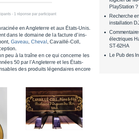
PlayStation ?
pants - 1 réponse par participant
Recherche en
installation D
nra­ci­née en Angle­terre et aux États-Unis.
Commentaires s
nt dans le domaine de la facture d’ins­
électriques H
pont,
Gaveau
,
Cheval
, Cavaillé-Coll,
ST-62HA
ep­tion.
Le Pub des In
un peu à la traîne en ce qui concerne les
es 50 par l’An­gle­terre et les États-
­sables des produits légen­daires encore