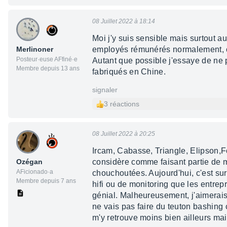
08 Juillet 2022 à 18:14
Moi j'y suis sensible mais surtout a
Merlinoner
employés rémunérés normalement, c'
Posteur·euse AFfiné·e
Autant que possible j'essaye de ne 
Membre depuis 13 ans
fabriqués en Chine.
signaler
3 réactions
08 Juillet 2022 à 20:25
Ircam, Cabasse, Triangle, Elipson,F
Ozégan
considère comme faisant partie de mo
AFicionado·a
chouchoutées. Aujourd'hui, c'est sur
Membre depuis 7 ans
hifi ou de monitoring que les entrepr
génial. Malheureusement, j'aimerais
ne vais pas faire du teuton bashing c
m'y retrouve moins bien ailleurs mais 