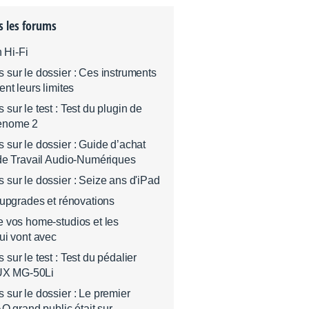
s les forums
n Hi-Fi
sur le dossier : Ces instruments
nt leurs limites
sur le test : Test du plugin de
enome 2
sur le dossier : Guide d’achat
de Travail Audio-Numériques
sur le dossier : Seize ans d'iPad
 upgrades et rénovations
 vos home-studios et les
ui vont avec
ur le test : Test du pédalier
nUX MG-50Li
sur le dossier : Le premier
O grand public était sur