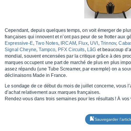
Cepen­dant, depuis quelques temps, on voit émer­ger de pl
françaises qui innovent et n’ont pas peur de se frot­ter aux 
Expres­sive-E
,
Two Notes
,
IRCAM
,
Flux
,
UVI
,
Trin­nov
,
Caba
Signal Cheyne
,
Tampco
,
PFX Circuits
,
LâG
et beau­coup d’a
mondial, souvent encen­sées par la critique grâce à des prod
marques occupent une part de marché de plus en plus impor­t
assez répandu (une Tube Screa­mer, par exemple) on a souvent
décli­nai­sons Made in France.
Le sondage de ce début du mois de juillet concerne, vous l’a
d’achat rela­ti­ve­ment aux marques françaises.
Rendez-vous dans trois semaines pour les résul­tats ! À vos
Sauvegarder l’articl