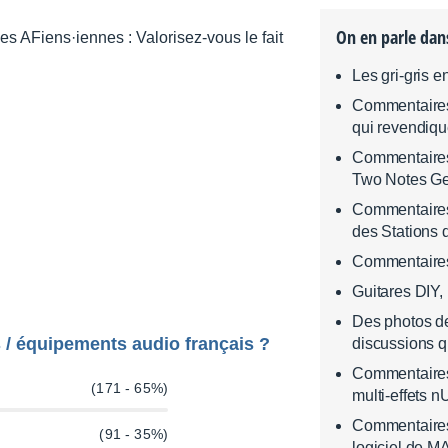
On en parle dan
Les gri-gris e
Commentaires 
qui revendique
Commentaires 
Two Notes G
Commentaires 
des Stations 
Commentaires 
Guitares DIY,
Des photos de
s / équipements audio français ?
discussions q
Commentaires s
(171 - 65%)
multi-effets 
Commentaires 
(91 - 35%)
logiciel de MA