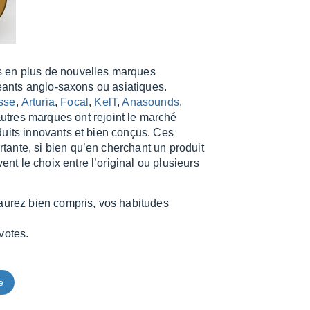
us en plus de nouvelles marques
géants anglo-saxons ou asia­tiques.
sse
,
Artu­ria
,
Focal
,
KelT
,
Anasounds
,
utres marques ont rejoint le marché
uits inno­vants et bien conçus. Ces
ante, si bien qu’en cher­chant un produit
 le choix entre l’ori­gi­nal ou plusieurs
u­rez bien compris, vos habi­tudes
 votes.
e