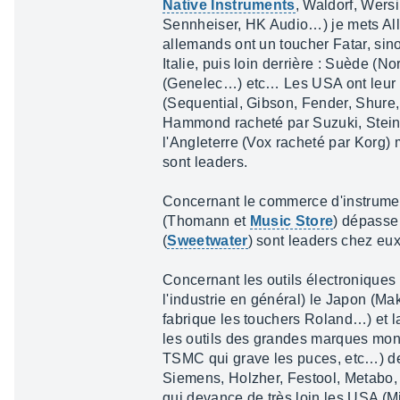
Native Instruments
, Waldorf, Wers
Sennheiser, HK Audio…) je mets Alle
allemands ont un toucher Fatar, sin
Italie, puis loin derrière : Suède (
(Genelec…) etc… Les USA ont leur 
(Sequential, Gibson, Fender, Shure,
Hammond racheté par Suzuki, Stein
l'Angleterre (Vox racheté par Korg) m
sont leaders.
Concernant le commerce d'instrume
(Thomann et
Music Store
) dépasse 
(
Sweetwater
) sont leaders chez eux
Concernant les outils électroniques u
l'industrie en général) le Japon (Ma
fabrique les touchers Roland…) et l
les outils des grandes marques mon
TSMC qui grave les puces, etc…) d
Siemens, Holzher, Festool, Metabo,
qui devance de très loin les USA (M