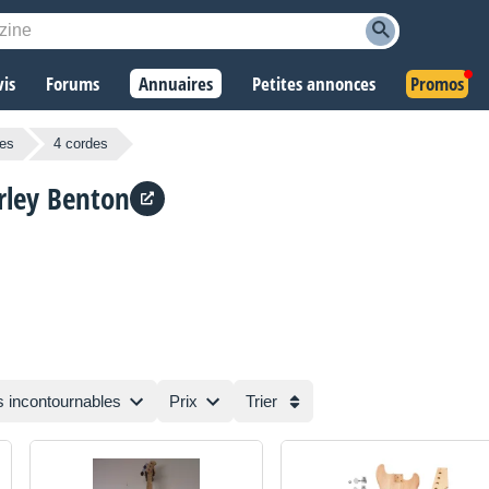
vis
Forums
Annuaires
Petites annonces
Promos
ues
4 cordes
rley Benton
s incontournables
Prix
Trier