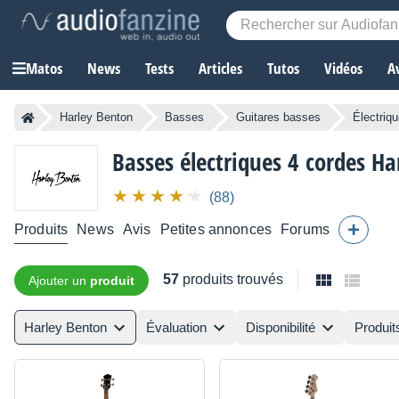
Matos
News
Tests
Articles
Tutos
Vidéos
A
Harley Benton
Basses
Guitares basses
Électriq
Basses électriques 4 cordes
Ha
(88)
Produits
News
Avis
Petites annonces
Forums
57
produits trouvés
Ajouter un
produit
Harley Benton
Évaluation
Disponibilité
Produit