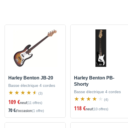
Harley Benton JB-20
Harley Benton PB-
Shorty
Basse électrique 4 cordes
Basse électrique 4 cordes
(3)
(4)
109 €
neuf
(11 offres)
118 €
70 €
neuf
(10 offres)
d'occasion
(1 offre)