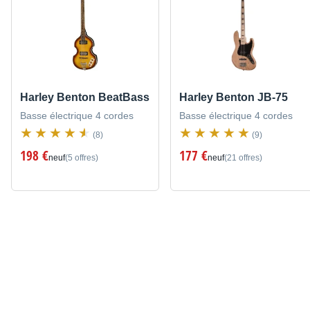
Harley Benton BeatBass
Harley Benton JB-75
Basse électrique 4 cordes
Basse électrique 4 cordes
(8)
(9)
198 €
177 €
neuf
(5 offres)
neuf
(21 offres)