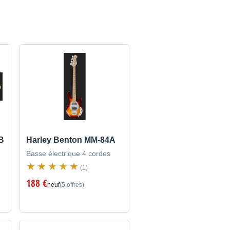
B
Harley Benton MM-84A
Basse électrique 4 cordes
(1)
188 €
neuf
(5 offres)