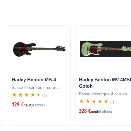
Harley Benton MB-4
Harley Benton MV-4MS
Gotoh
Basse électrique 4 cordes
Basse électrique 4 cordes
(2)
(1)
129 €
neuf
(9 offres)
228 €
neuf
(6 offres)