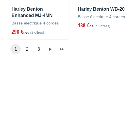
Harley Benton
Harley Benton WB-20
Enhanced MJ-4MN
Basse électrique 4 cordes
Basse électrique 4 cordes
138 €
neuf
(3 offres)
298 €
neuf
(2 offres)
1
2
3