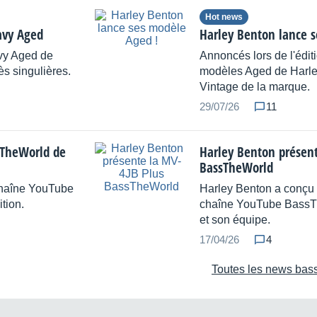
Hot news
avy Aged
Harley Benton lance 
vy Aged de
Annoncés lors de l'édit
ès singulières.
modèles Aged de Harley
Vintage de la marque.
29/07/26
11
sTheWorld de
Harley Benton présent
BassTheWorld
chaîne YouTube
Harley Benton a conçu 
tion.
chaîne YouTube BassT
et son équipe.
17/04/26
4
Toutes les news bass