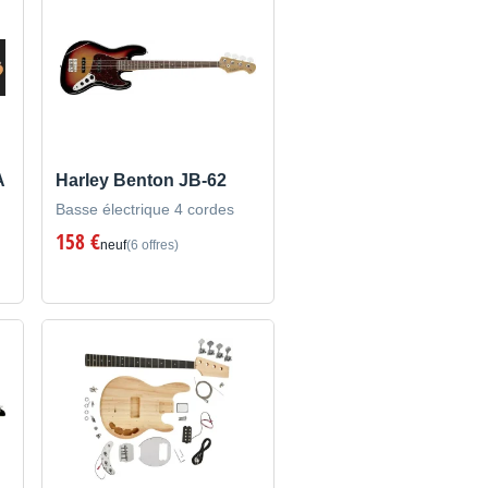
A
Harley Benton JB-62
Basse électrique 4 cordes
158 €
neuf
(6 offres)