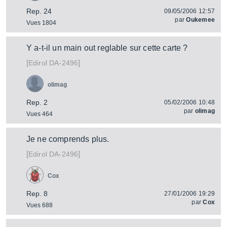
Rep. 24
09/05/2006 12:57
par
Oukemee
Vues 1804
Y a-t-il un main out reglable sur cette carte ?
[
]
DA-2496
Edirol
olimag
Rep. 2
05/02/2006 10:48
par
olimag
Vues 464
Je ne comprends plus.
[
]
DA-2496
Edirol
Cox
Rep. 8
27/01/2006 19:29
par
Cox
Vues 688