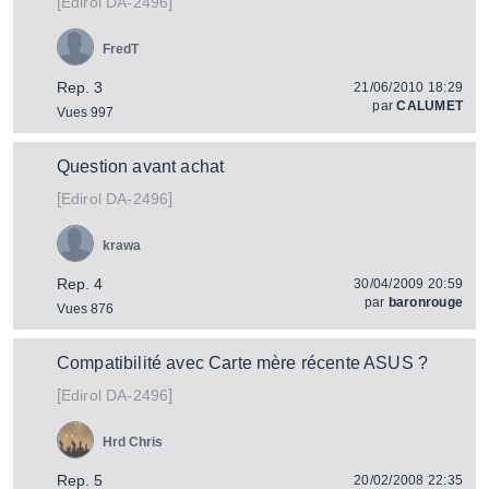
[
]
DA-2496
Edirol
FredT
Rep. 3
21/06/2010 18:29
par
CALUMET
Vues 997
Question avant achat
[
]
DA-2496
Edirol
krawa
Rep. 4
30/04/2009 20:59
par
baronrouge
Vues 876
Compatibilité avec Carte mère récente ASUS ?
[
]
DA-2496
Edirol
Hrd Chris
Rep. 5
20/02/2008 22:35