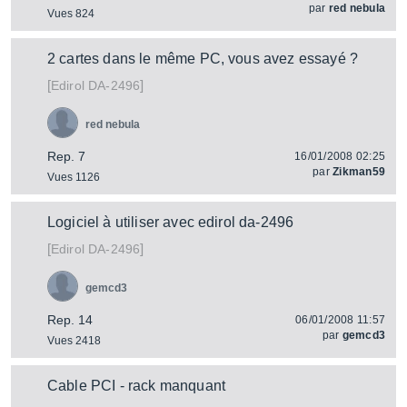
par
red nebula
Vues 824
2 cartes dans le même PC, vous avez essayé ?
[
]
DA-2496
Edirol
red nebula
Rep. 7
16/01/2008 02:25
par
Zikman59
Vues 1126
Logiciel à utiliser avec edirol da-2496
[
]
DA-2496
Edirol
gemcd3
Rep. 14
06/01/2008 11:57
par
gemcd3
Vues 2418
Cable PCI - rack manquant