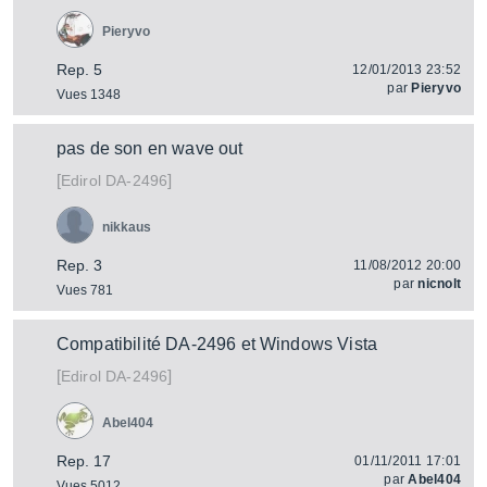
Pieryvo
Rep. 5
12/01/2013 23:52
par
Pieryvo
Vues 1348
pas de son en wave out
[
]
DA-2496
Edirol
nikkaus
Rep. 3
11/08/2012 20:00
par
nicnolt
Vues 781
Compatibilité DA-2496 et Windows Vista
[
]
DA-2496
Edirol
Abel404
Rep. 17
01/11/2011 17:01
par
Abel404
Vues 5012