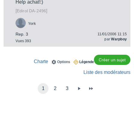
Help achat!:)
[
]
DA-2496
Edirol
York
Rep. 3
11/01/2006 11:15
par
Warpboy
Vues 393
Créer un sujet
Charte
Options
Légende
Liste des modérateurs
1
2
3