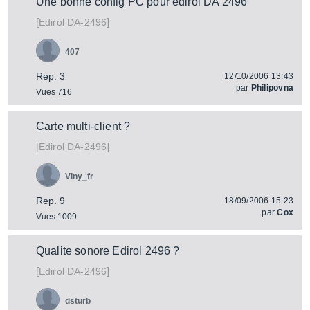
Une bonne config PC pour edirol DA 2496
[
]
DA-2496
Edirol
407
Rep. 3
12/10/2006 13:43
par
Philipovna
Vues 716
Carte multi-client ?
[
]
DA-2496
Edirol
Viny_fr
Rep. 9
18/09/2006 15:23
par
Cox
Vues 1009
Qualite sonore Edirol 2496 ?
[
]
DA-2496
Edirol
dsturb