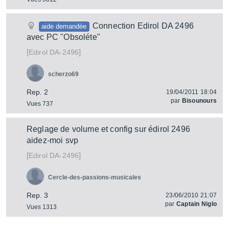
Connection Edirol DA 2496
aide demandée
avec PC "Obsoléte"
[
]
DA-2496
Edirol
scherzo69
Rep. 2
19/04/2011 18:04
par
Bisounours
Vues 737
Reglage de volume et config sur édirol 2496
aidez-moi svp
[
]
DA-2496
Edirol
Cercle-des-passions-musicales
Rep. 3
23/06/2010 21:07
par
Captain Niglo
Vues 1313