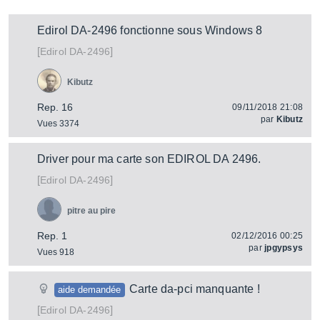
Edirol DA-2496 fonctionne sous Windows 8
[
]
DA-2496
Edirol
Kibutz
Rep. 16
09/11/2018 21:08
par
Kibutz
Vues 3374
Driver pour ma carte son EDIROL DA 2496.
[
]
DA-2496
Edirol
pitre au pire
Rep. 1
02/12/2016 00:25
par
jpgypsys
Vues 918
Carte da-pci manquante !
aide demandée
[
]
DA-2496
Edirol