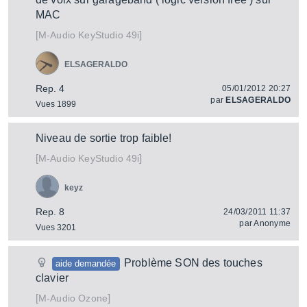
MAC
[
]
KeyStudio 49i
M-Audio
ELSAGERALDO
Rep. 4
05/01/2012 20:27
par
ELSAGERALDO
Vues 1899
Niveau de sortie trop faible!
[
]
KeyStudio 49i
M-Audio
keyz
Rep. 8
24/03/2011 11:37
par
Anonyme
Vues 3201
Problème SON des touches
aide demandée
clavier
[
]
Ozone
M-Audio