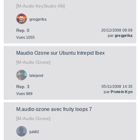
[
]
KeyStudio 49i
M-Audio
gregprika
Rep. 0
20/12/2008 09:09
par
gregprika
Vues 1055
Maudio Ozone sur Ubuntu Intrepid Ibex
[
]
Ozone
M-Audio
lalejand
Rep. 3
05/11/2008 14:35
par
Protein Kyn
Vues 989
M.audio ozone avec fruity loops 7
[
]
Ozone
M-Audio
jub82