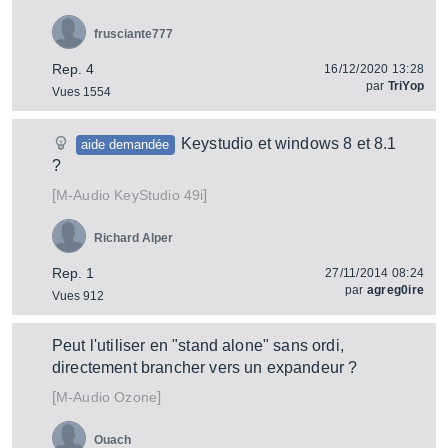
frusciante777
Rep. 4
16/12/2020 13:28
par
TriYop
Vues 1554
Keystudio et windows 8 et 8.1
aide demandée
?
[
]
KeyStudio 49i
M-Audio
Richard Alper
Rep. 1
27/11/2014 08:24
par
agreg0ire
Vues 912
Peut l'utiliser en "stand alone" sans ordi,
directement brancher vers un expandeur ?
[
]
Ozone
M-Audio
Ouach