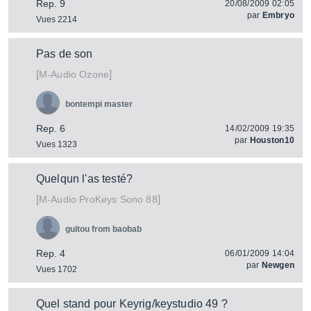
Rep. 9
20/08/2009 02:05
par
Embryo
Vues 2214
Pas de son
[
]
Ozone
M-Audio
bontempi master
Rep. 6
14/02/2009 19:35
par
Houston10
Vues 1323
Quelqun l'as testé?
[
]
ProKeys Sono 88
M-Audio
guitou from baobab
Rep. 4
06/01/2009 14:04
par
Newgen
Vues 1702
Quel stand pour Keyrig/keystudio 49 ?