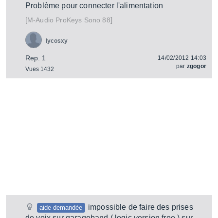
Problème pour connecter l'alimentation
[
]
ProKeys Sono 88
M-Audio
lycosxy
Rep. 1
14/02/2012 14:03
par
zgogor
Vues 1432
impossible de faire des prises
aide demandée
de voix sur garageband ( logic version free ) sur