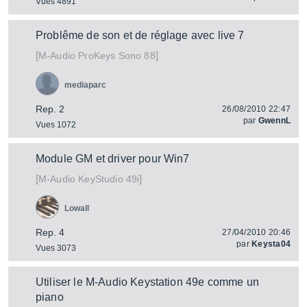
Vues 4891
Problême de son et de réglage avec live 7
[
]
ProKeys Sono 88
M-Audio
mediaparc
Rep. 2
26/08/2010 22:47
par
GwennL
Vues 1072
Module GM et driver pour Win7
[
]
KeyStudio 49i
M-Audio
Lowall
Rep. 4
27/04/2010 20:46
par
Keysta04
Vues 3073
Utiliser le M-Audio Keystation 49e comme un
piano