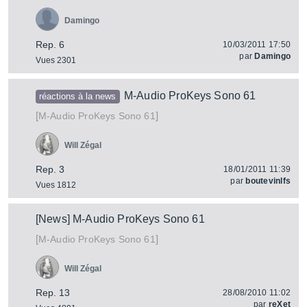
Damingo
Rep. 6
10/03/2011 17:50
par
Damingo
Vues 2301
M-Audio ProKeys Sono 61
réactions à la news
[
]
ProKeys Sono 61
M-Audio
Will Zégal
Rep. 3
18/01/2011 11:39
par
boutevinlfs
Vues 1812
[News] M-Audio ProKeys Sono 61
[
]
ProKeys Sono 61
M-Audio
Will Zégal
Rep. 13
28/08/2010 11:02
par
reXet