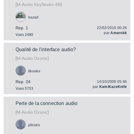
[
]
KeyStudio 49i
M-Audio
kazad
Rep. 1
22/02/2010 00:26
par
Amarokk
Vues 2480
Qualité de l'interface audio?
[
]
Ozonic
M-Audio
llkooks
Rep. 24
14/10/2009 05:46
par
KamiKazeKnife
Vues 5753
Perte de la connection audio
[
]
Ozonic
M-Audio
µltraks