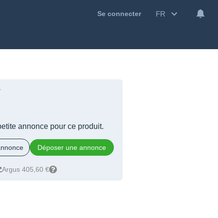
FR
Se connecter
?
 petite annonce pour ce produit.
 annonce
Déposer une annonce
Argus 405,60 €