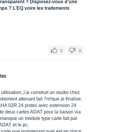
u transparent ? Disposez-vous d’une
ps ? L’EQ voire les traitements
3
0
stes
ilisation, j'ai construit un studio chez
strement attenant fait 7m²que je finalise.
MAHA 02R 24 pistes avec extension 24
deux cartes ADAT pour la liaison via
e manque un module type carte fait par
 ADAT et le pc.
re juste que maintenant quel est en place