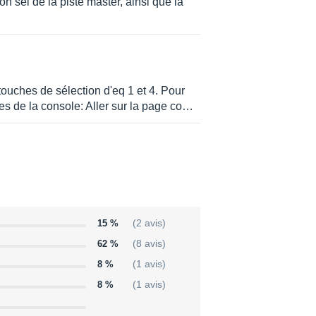
n sel de la piste master, ainsi que la
input to input
 (INPUT 1-24)
ouches de sélection d'eq 1 et 4. Pour
es de la console: Aller sur la page co…
g (ST OUT, C-R MONI OUT), 18 bits
UDIO MONI OUT, AUX SEND 1~8)
 kHz (-6%)~48kHz (+6%)
15 %
(2 avis)
62 %
(8 avis)
8 %
(1 avis)
, f:20Hz ~20kHz(120point), G:+or
8 %
(1 avis)
-- 4 stages, type:shelving/filter --
 1, 2, ST OUT)