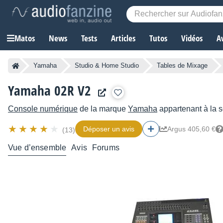
Matos
News
Tests
Articles
Tutos
Vidéos
A
Yamaha
Studio & Home Studio
Tables de Mixage
Yamaha 02R V2
Console numérique
de la marque
Yamaha
appartenant à la 
Déposer un avis
Argus 405,60 €
(13)
Vue d’ensemble
Avis
Forums