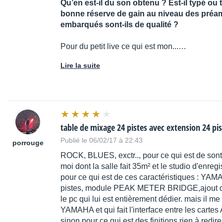
Qu’en est-il du son obtenu ? Est-il typé o
Display
320 x 240 pixel backlit LCD panel
bonne réserve de gain au niveau des préam
embarqués sont-ils de qualité ?
Stereo Meters
21-elements x 2 LED
Pour du petit live ce qui est mon...…
Lire la suite
Weight
30 kg
Dimensions
662.7 x 221.5 x 685 mm
(W/H/D)
table de mixage 24 pistes avec extension 24 pi
Distribué par
Yamaha Music Europe
Publié le 06/02/17 à 22:43
porrouge
ROCK, BLUES, exctr.., pour ce qui est de sont ut
moi dont la salle fait 35m² et le studio d'enregi
pour ce qui est de ces caractéristiques : YA
pistes, module PEAK METER BRIDGE,ajout de 
le pc qui lui est entièrement dédier. mais il m
YAMAHA et qui fait l'interface entre les cartes
sinon pour ce qui est des finitions rien à redi