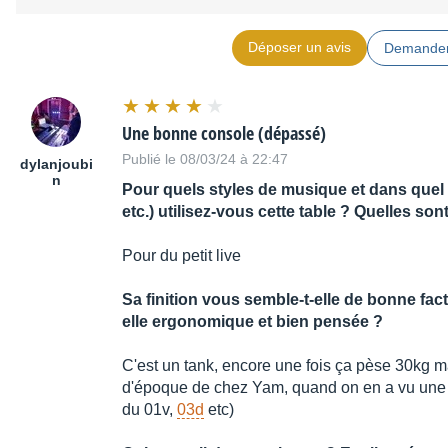
Fader
100 mm Motor Fader x21
Déposer un avis
Demander
Scene (Total
96
Recall)
Une bonne console (dépassé)
Publié le 08/03/24 à 22:47
dylanjoubi
Ch Library
64
n
Pour quels styles de musique et dans quel c
etc.) utilisez-vous cette table ? Quelles son
EQ Library
128 (40 preset)
Pour du petit live
Dynamics
128 (40 preset)
Sa finition vous semble-t-elle de bonne fact
Library
elle ergonomique et bien pensée ?
Effect Library
128 (40 preset)
C'est un tank, encore une fois ça pèse 30kg m
d'époque de chez Yam, quand on en a vu une o
du 01v,
03d
etc)
Auto mix
16 (0.5MB)