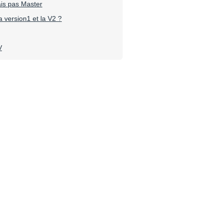
ais pas Master
a version1 et la V2 ?
V