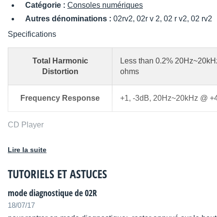
Catégorie :
Consoles numériques
Autres dénominations :
02rv2, 02r v 2, 02 r v2, 02 rv2
Specifications
Total Harmonic
Less than 0.2% 20Hz~20kHz
Distortion
ohms
Frequency Response
+1, -3dB, 20Hz~20kHz @ +4
CD Player
Lire la suite
Dynamic Range
105 dB typical AD to DA (MIC/
TUTORIELS ET ASTUCES
Specifications
mode diagnostique de 02R
Hum and Noise
-128dB Equivalent Input Noise (20
18/07/17
Level
Gain=Max, Input Pad=0dB, Input Sen