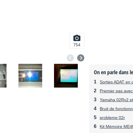
754
On en parle dans l
Sorties ADAT en d
Premier pas ave
Yamaha 02Rv2 et
Bruit de fonctio
probleme 02r
Kit Mémoire ME