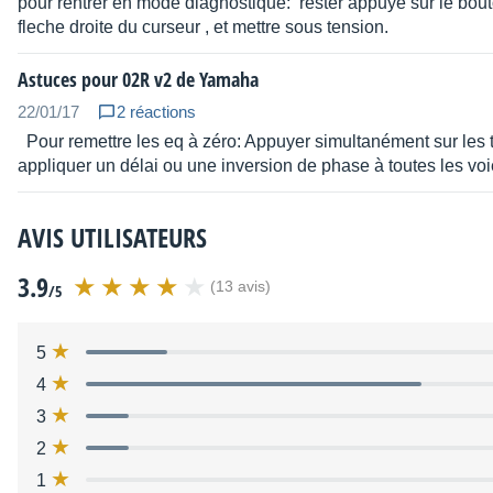
pour rentrer en mode diagnostique: rester appuyé sur le bouto
fleche droite du curseur , et mettre sous tension.
Crosstalk@1kHz
70dB adjacent input channels, 70dB 
Astuces pour 02R v2 de Yamaha
22/01/17
2 réactions
A/D Conversion
20 bit linear 64 times oversampling
Pour remettre les eq à zéro: Appuyer simultanément sur les t
appliquer un délai ou une inversion de phase à toutes les voi
D/A Conversion
20 bits linear 8 times oversamplin
linear 8 times oversampling (ST
AVIS UTILISATEURS
Internal signal
32 bit (Dynamic Range = 192 db)
3.9
processing
(13 avis)
/5
Sampling
Internal- 44.1/48 kHz, External-32
5
Frequency
4
3
Equalizer
4-band Full Parametric Equalization
2
-18dB(0.5dB step), Q:0.1~10(41point) 
1
LOW HIGH (40 IN, Internal EFF RTN