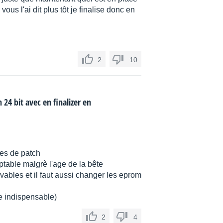
ous l'ai dit plus tôt je finalise donc en
2
10
 24 bit avec en finalizer en
ées de patch
ptable malgrè l'age de la bête
vables et il faut aussi changer les eprom
tte indispensable)
2
4