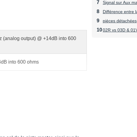
Signal sur Aux m
Différence entre l
pièces détachées
02R vs 03D & 01
 (analog output) @ +14dB into 600
dB into 600 ohms
LINE IN to STEREO OUT)
Hz~20kHz) RS = 150 ohms, Input
sitivity= -60dB