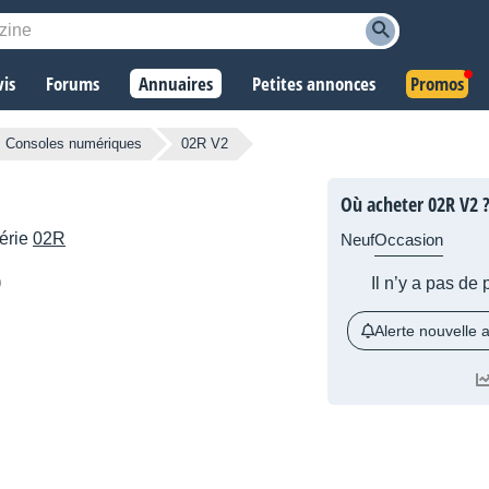
vis
Forums
Annuaires
Petites annonces
Promos
Consoles numériques
02R V2
Où acheter 02R V2 
série
02R
Neuf
Occasion
Il n’y a pas de
Alerte nouvelle