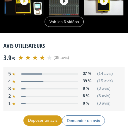
Voir les 6 vidéos
AVIS UTILISATEURS
3.9
(38 avis)
/5
5
37 %
(14 avis)
4
39 %
(15 avis)
3
8 %
(3 avis)
2
8 %
(3 avis)
1
8 %
(3 avis)
Déposer un avis
Demander un avis