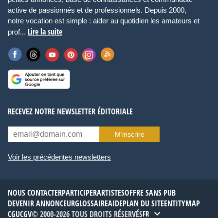
active de passionnés et de professionnels. Depuis 2000,
notre vocation est simple : aider au quotidien les amateurs et
Lire la suite
prof...
RECEVEZ NOTRE NEWSLETTER ÉDITORIALE
M’inscrire
Voir les précédentes newsletters
NOUS CONTACTER
PARTICIPER
ARTISTES
OFFRE SANS PUB
DEVENIR ANNONCEUR
GLOSSAIRE
AIDE
PLAN DU SITE
ENTITYMAP
CGU
CGV
© 2000-2026 TOUS DROITS RÉSERVÉS
FR