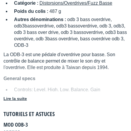
Catégorie :
Distorsions/Overdrives/Fuzz Basse
Poids du colis :
487 g
Autres dénominations :
odb 3 bass overdrive,
odb3bassoverdrive, odb3 bassoverdrive, odb 3, odb3,
odb 3 bass over drive, odb 3 bassoverdrive, odb3 bass
overdrive, odb 3bass overdrive, bass overdrive odb 3,
ODB-3
La ODB-3 est une pédale d'overdrive pour basse. Son
contrôle de balance permet de mixer le son dry et
l'overdrive. Elle est produite à Taiwan depuis 1994.
General specs
Controls: Level, High, Low, Balance, Gain
Connectors: Input jack, Output jack, DC In Jack
Lire la suite
Technical specs
TUTORIELS ET ASTUCES
Nominal Input Level: -20 dBm
MOD ODB-3
Input Impedance:1 MOhm