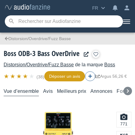
FR
Distorsion/Overdrive/Fuzz Basse
Boss ODB-3 Bass OverDrive
Distorsion/Overdrive/Fuzz Basse
de la marque
Boss
Déposer un avis
Argus 56,26 €
(38)
Vue d’ensemble
Avis
Meilleurs prix
Annonces
Forums
771