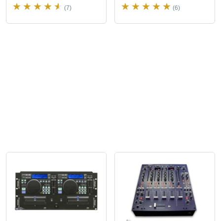
(7)
(6)